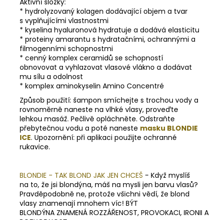
Aktivní složky:
* hydrolyzovaný kolagen dodávající objem a tvar
s vyplňujícími vlastnostmi
* kyselina hyaluronová hydratuje a dodává elasticitu
* proteiny amarantu s hydratačními, ochrannými a
filmogenními schopnostmi
* cenný komplex ceramidů se schopností
obnovovat a vyhlazovat vlasové vlákno a dodávat
mu sílu a odolnost
* komplex aminokyselin Amino Concentré
Způsob použití: šampon smíchejte s trochou vody a
rovnoměrně naneste na vlhké vlasy, proveďte
lehkou masáž. Pečlivě opláchněte. Odstraňte
přebytečnou vodu a poté naneste
masku BLONDIE
ICE
. Upozornění: při aplikaci použijte ochranné
rukavice.
BLONDIE - TAK BLOND JAK JEN CHCEŠ
- Když myslíš
na to, že jsi blondýna, máš na mysli jen barvu vlasů?
Pravděpodobně ne, protože všichni vědí, že blond
vlasy znamenají mnohem víc! BÝT
BLONDÝNA ZNAMENÁ ROZZÁŘENOST, PROVOKACI, IRONII A