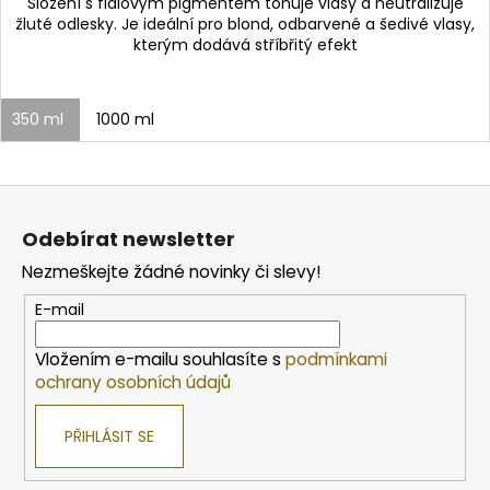
Složení s fialovým pigmentem tónuje vlasy a neutralizuje
žluté odlesky. Je ideální pro blond, odbarvené a šedivé vlasy,
kterým dodává stříbřitý efekt
350 ml
1000 ml
Z
á
Odebírat newsletter
p
Nezmeškejte žádné novinky či slevy!
a
t
E-mail
í
Vložením e-mailu souhlasíte s
podmínkami
ochrany osobních údajů
PŘIHLÁSIT SE