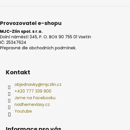
Provozovatel e-shopu
MJC-Zlín spol. s r.o.
Dolní náměstí 345, P. O. BOX 90 755 01 Vsetín
IČ: 25347624
Přepravné dle obchodních podmínek.
Kontakt
objednavky
@
mjczlin.cz
+420 777 339 900
Jsme na Facebooku
nadhernevlasy.cz
Youtube
Informace pro vás