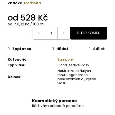
Značka:
Medavita
od
528 Kč
Měrná
od 140,32 Kč / 100 ml
cena:
DO KOŠÍKU
Zeptat se
Hlídat
Sdílet
Kategorie
:
Šampony
Typ vlasů
:
Blond, šedivé vlasy
Neutralizace žlutých
tónů, Regenerace
Účinek
:
poškozených vl., Výživa
vlasů
Kosmetický poradce
Rádi vám odborně poradíme