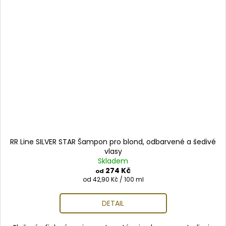
RR Line SILVER STAR Šampon pro blond, odbarvené a šedivé
vlasy
Skladem
274 Kč
od
Měrná
od 42,90 Kč / 100 ml
cena:
DETAIL