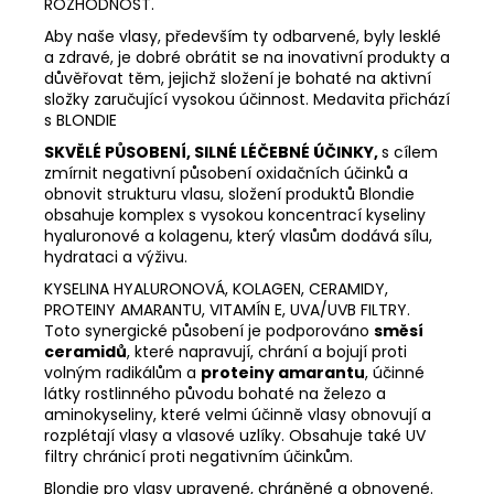
ROZHODNOST.
Aby naše vlasy, především ty odbarvené, byly lesklé
a zdravé, je dobré obrátit se na inovativní produkty a
důvěřovat těm, jejichž složení je bohaté na aktivní
složky zaručující vysokou účinnost. Medavita přichází
s BLONDIE
SKVĚLÉ PŮSOBENÍ, SILNÉ LÉČEBNÉ ÚČINKY,
s cílem
zmírnit negativní působení oxidačních účinků a
obnovit strukturu vlasu, složení produktů Blondie
obsahuje komplex s vysokou koncentrací kyseliny
hyaluronové a kolagenu, který vlasům dodává sílu,
hydrataci a výživu.
KYSELINA HYALURONOVÁ, KOLAGEN, CERAMIDY,
PROTEINY AMARANTU, VITAMÍN E, UVA/UVB FILTRY.
Toto synergické působení je podporováno
směsí
ceramidů
, které napravují, chrání a bojují proti
volným radikálům a
proteiny amarantu
, účinné
látky rostlinného původu bohaté na železo a
aminokyseliny, které velmi účinně vlasy obnovují a
rozplétají vlasy a vlasové uzlíky.
Obsahuje také UV
filtry chránicí proti negativním účinkům.
Blondie pro vlasy upravené, chráněné a obnovené.