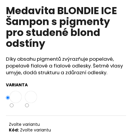
č
u
Medavita BLONDIE ICE
j
Šampon s pigmenty
e
m
pro studené blond
e
odstíny
COTRIL
COLORLIFE
Díky obsahu pigmentů zvýrazňuje popelavé,
ŠAMPON
popelavě fialové a fialové odlesky. Šetrně vlasy
PRO
BARVENÉ
umyje, dodá strukturu a zdůrazní odlesky.
VLASY
S
VARIANTA
EXTRA
LESKEM
409
Kč
Zvolte variantu
Kód:
Zvolte variantu