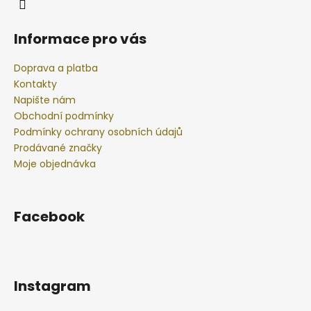
č
u
j
Informace pro vás
e
m
Doprava a platba
e
Kontakty
Napište nám
Obchodní podmínky
BODY
BY
Podmínky ochrany osobních údajů
SIMONA
Prodávané značky
LEMONGRASS
Moje objednávka
ORGANICKÉ
RUČNĚ
VYRÁBĚNÉ
BAMBUCKÉ
MÁSLO
Facebook
S
LEVANDULÍ
250ML
749
Kč
Instagram