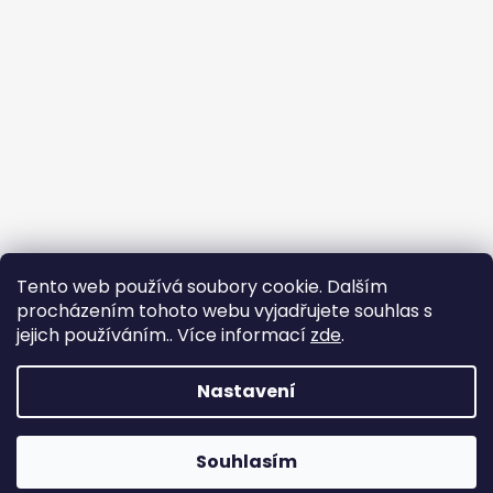
Tento web používá soubory cookie. Dalším
procházením tohoto webu vyjadřujete souhlas s
jejich používáním.. Více informací
zde
.
Sledovat na Instagramu
Nastavení
Vytvořil Shoptet
Copyright 2026
nadhernevlasy.cz
. Všechna práva
Souhlasím
vyhrazena.