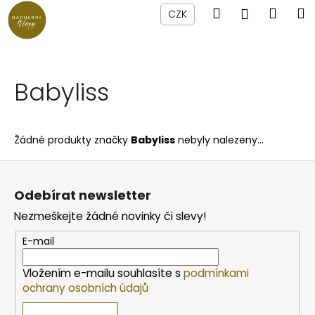
K
Přejít
Hledat
Náku
M
Přihlášen
CZK
na
o
obsah
Zpět
Zpět
košík
š
í
C
k
Babyliss
o
p
o
Žádné produkty značky
Babyliss
nebyly nalezeny...
t
ř
Z
e
á
Odebírat newsletter
b
p
Nezmeškejte žádné novinky či slevy!
u
a
j
t
E-mail
e
í
Vložením e-mailu souhlasíte s
podmínkami
t
ochrany osobních údajů
e
n