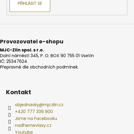
PŘIHLÁSIT SE
a
j
í
t
?
Provozovatel e-shopu
MJC-Zlín spol. s r.o.
Dolní náměstí 345, P. O. BOX 90 755 01 Vsetín
IČ: 25347624
Přepravné dle obchodních podmínek.
HLEDAT
Kontakt
D
o
objednavky
@
mjczlin.cz
p
+420 777 339 900
o
Jsme na Facebooku
r
nadhernevlasy.cz
u
Youtube