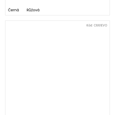
Černá
Růžová
Kód:
C661EVO