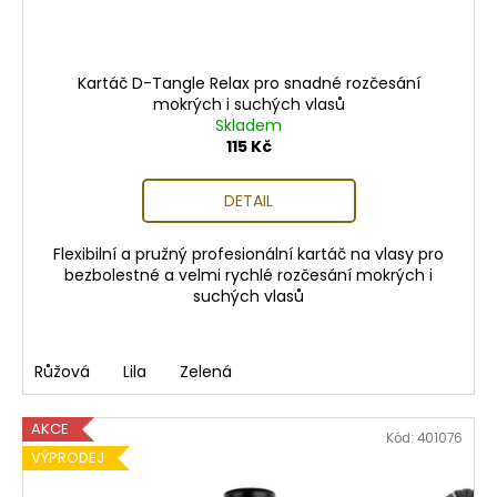
Kartáč D-Tangle Relax pro snadné rozčesání
mokrých i suchých vlasů
Skladem
115 Kč
DETAIL
Flexibilní a pružný profesionální kartáč na vlasy pro
bezbolestné a velmi rychlé rozčesání mokrých i
suchých vlasů
Růžová
Lila
Zelená
AKCE
Kód:
401076
VÝPRODEJ