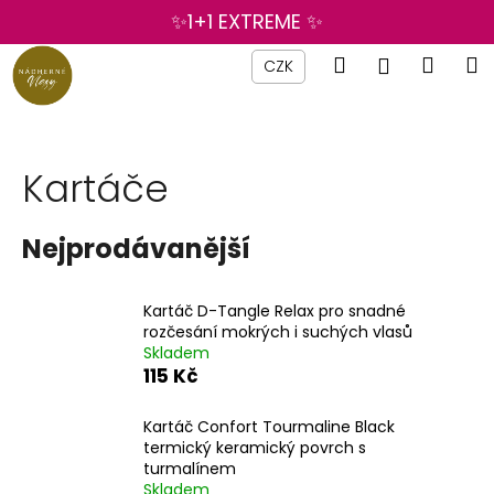
K
Přejít
✨1+1 EXTREME ✨
na
o
obsah
Zpět
Zpět
Hledat
Náku
M
Přihlášen
š
CZK
í
košík
C
k
o
p
Kartáče
o
t
Nejprodávanější
ř
e
Kartáč D-Tangle Relax pro snadné
b
rozčesání mokrých i suchých vlasů
u
Skladem
j
115 Kč
e
Kartáč Confort Tourmaline Black
t
termický keramický povrch s
e
turmalínem
n
Skladem