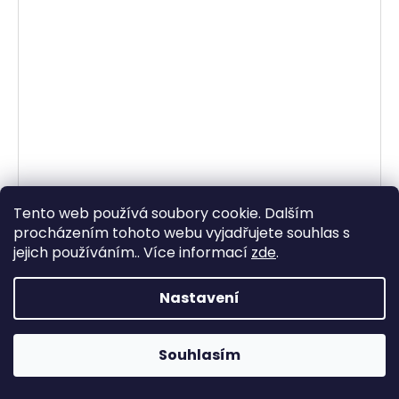
Kartáč Carbon Argan Magic keramický a karbonový s
arganovým olejem
Tento web používá soubory cookie. Dalším
Skladem
procházením tohoto webu vyjadřujete souhlas s
467 Kč
od
jejich používáním.. Více informací
zde
.
DETAIL
Nastavení
Termo aktivní kartáč z keramiky a karbonu, obohacený
o arganový olej pro maximální hladkost a hebkost. Po
Souhlasím
zahřátí dojde ke změně barvy