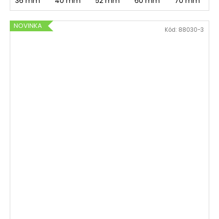
36 mm
40 mm
52 mm
60 mm
70 mm
NOVINKA
Kód:
88030-3