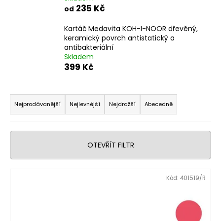
235 Kč
a
od
j
Kartáč Medavita KOH-I-NOOR dřevěný,
í
keramický povrch antistatický a
antibakteriální
t
Skladem
?
399 Kč
Ř
a
Nejprodávanější
Nejlevnější
Nejdražší
Abecedně
HLEDAT
z
e
n
OTEVŘÍT FILTR
í
D
o
p
V
p
Kód:
401519/R
r
ý
o
o
p
r
d
u
i