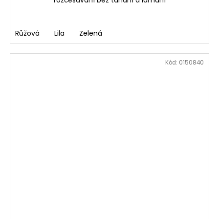
rozčesávání bez tahání a lámání
Růžová
Lila
Zelená
Kód:
0150840