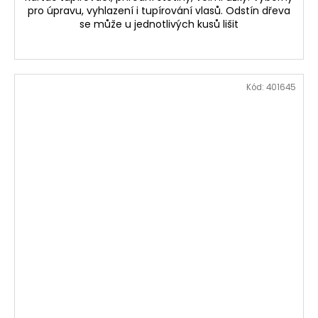
pro úpravu, vyhlazení i tupírování vlasů. Odstín dřeva
se může u jednotlivých kusů lišit
Kód:
401645