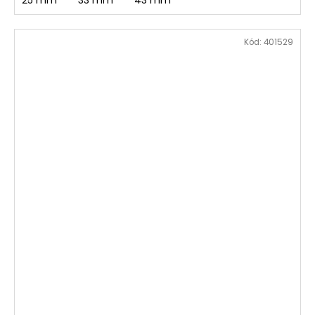
25 mm
33 mm
43 mm
Kód:
401529