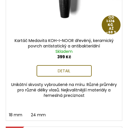
OD
1 176
KČ
AŽ
–68 %
Kartáč Medavita KOH-I-NOOR dřevěný, keramický
povrch antistatický a antibakteriální
Skladem
399 Kč
DETAIL
Unikátní skvosty vybroušené na míru. Různé průměry
pro různé délky vlasů. Nejkvalitnější materiály a
řemeslná preciznost
18 mm
24 mm