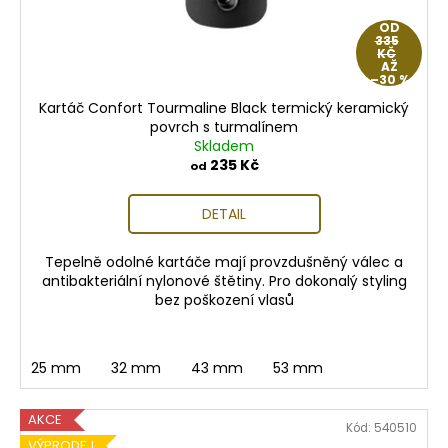
OD
335
KČ
AŽ
–30 %
Kartáč Confort Tourmaline Black termický keramický
povrch s turmalínem
Skladem
235 Kč
od
DETAIL
Tepelně odolné kartáče mají provzdušněný válec a
antibakteriální nylonové štětiny. Pro dokonalý styling
bez poškození vlasů
25 mm
32 mm
43 mm
53 mm
AKCE
Kód:
540510
VÝPRODEJ