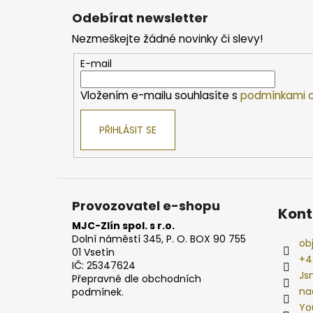
á
Odebírat newsletter
p
Nezmeškejte žádné novinky či slevy!
a
t
E-mail
í
Vložením e-mailu souhlasíte s
podmínkami o
PŘIHLÁSIT SE
Provozovatel e-shopu
Kont
MJC-Zlín spol. s r.o.
Dolní náměstí 345, P. O. BOX 90 755
ob
01 Vsetín
+4
IČ: 25347624
Js
Přepravné dle obchodních
na
podmínek.
Yo