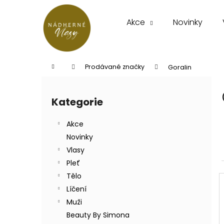
K
Přejít
na
o
Akce
Novinky
obsah
Zpět
Zpět
š
do
do
í
k
obchodu
obchodu
Domů
Prodávané značky
Goralin
P
o
Kategorie
Přeskočit
s
kategorie
t
Akce
r
Novinky
a
Vlasy
n
Pleť
n
Tělo
í
Líčení
p
Muži
a
Beauty By Simona