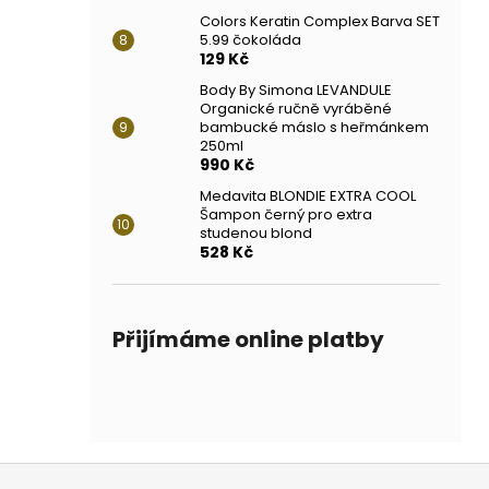
Colors Keratin Complex Barva SET
5.99 čokoláda
129 Kč
Body By Simona LEVANDULE
Organické ručně vyráběné
bambucké máslo s heřmánkem
250ml
990 Kč
Medavita BLONDIE EXTRA COOL
Šampon černý pro extra
studenou blond
528 Kč
Přijímáme online platby
Z