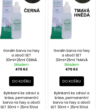
s
BODY BY SIMONA MELOUN ORGANICKÉ
BODY BY SIMON
o
RUČNĚ VYRÁBĚNÉ BAMBUCKÉ MÁSLO
RUČNĚ VYRÁBĚN
p
200ML
200ML
d
r
749 Kč
749 Kč
u
o
k
d
t
u
ů
k
t
Goralin barva na řasy
Goralin barva na řasy
ů
a obočí SET
a obočí SET
30ml+25ml ČERNÁ
30ml+25ml TMAVÁ
Skladem
Skladem
HNĚDÁ
470 Kč
470 Kč
DO KOŠÍKU
DO KOŠÍKU
Bylinkami ke zdraví a
Bylinkami ke zdraví a
kráse, permanentní
kráse, permanentní
barva na řasy a obočí
barva na řasy a obočí
SET 30ml + 25ml 10Vol.
SET 30ml + 25ml 10Vol.