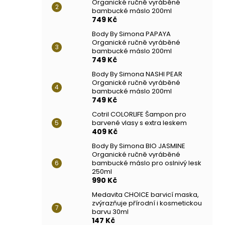
Organické ručně vyráběné
bambucké máslo 200ml
749 Kč
Body By Simona PAPAYA
Organické ručně vyráběné
bambucké máslo 200ml
749 Kč
Body By Simona NASHI PEAR
Organické ručně vyráběné
bambucké máslo 200ml
749 Kč
Cotril COLORLIFE Šampon pro
barvené vlasy s extra leskem
409 Kč
Body By Simona BIO JASMINE
Organické ručně vyráběné
bambucké máslo pro oslnivý lesk
250ml
990 Kč
Medavita CHOICE barvicí maska,
zvýrazňuje přírodní i kosmetickou
barvu 30ml
147 Kč