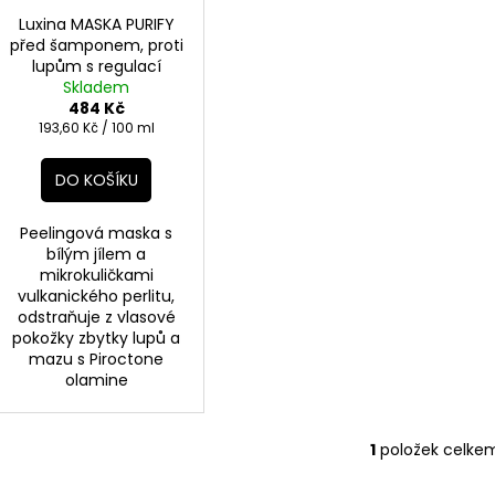
t
Luxina MASKA PURIFY
ů
před šamponem, proti
lupům s regulací
kožního mazu 250ml
Skladem
484 Kč
Měrná
193,60 Kč / 100 ml
cena:
DO KOŠÍKU
Peelingová maska s
bílým jílem a
mikrokuličkami
vulkanického perlitu,
odstraňuje z vlasové
pokožky zbytky lupů a
mazu s Piroctone
olamine
1
položek celke
O
v