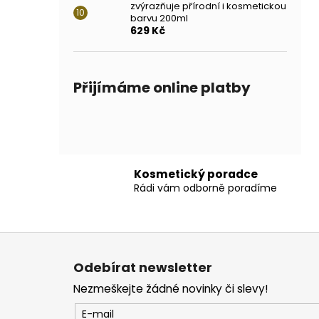
zvýrazňuje přírodní i kosmetickou
barvu 200ml
629 Kč
Přijímáme online platby
Kosmetický poradce
Rádi vám odborně poradíme
Z
á
Odebírat newsletter
p
Nezmeškejte žádné novinky či slevy!
a
t
E-mail