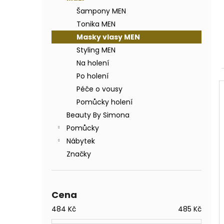
BODY BY SIMONA BANÁN ORGANICKÉ
a
RUČNĚ VYRÁBĚNÉ BAMBUCKÉ MÁSLO
Šampony MEN
n
200ML
Tonika MEN
e
749 Kč
Masky vlasy MEN
l
Styling MEN
Na holení
Po holení
Péče o vousy
Pomůcky holení
Beauty By Simona
Pomůcky
Nábytek
Značky
Cena
484
Kč
485
Kč