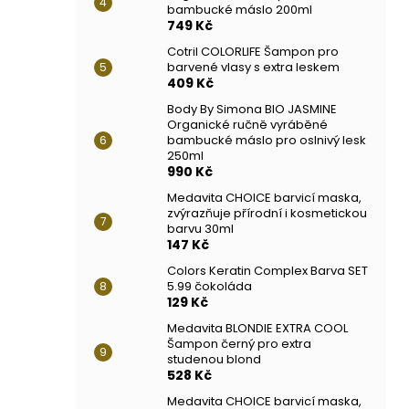
bambucké máslo 200ml
749 Kč
Cotril COLORLIFE Šampon pro
barvené vlasy s extra leskem
409 Kč
Body By Simona BIO JASMINE
Organické ručně vyráběné
bambucké máslo pro oslnivý lesk
250ml
990 Kč
Medavita CHOICE barvicí maska,
zvýrazňuje přírodní i kosmetickou
barvu 30ml
147 Kč
Colors Keratin Complex Barva SET
5.99 čokoláda
129 Kč
Medavita BLONDIE EXTRA COOL
Šampon černý pro extra
studenou blond
528 Kč
Medavita CHOICE barvicí maska,