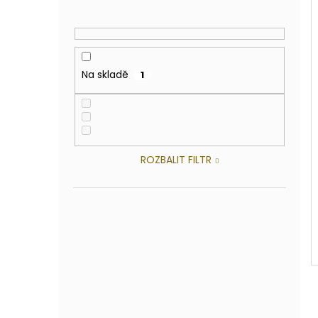
Na skladě
1
ROZBALIT FILTR