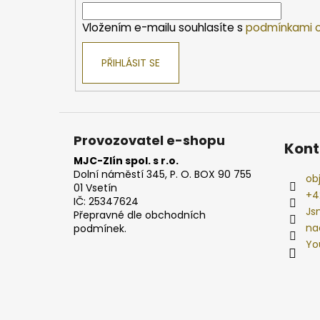
í
Vložením e-mailu souhlasíte s
podmínkami o
PŘIHLÁSIT SE
Provozovatel e-shopu
Kont
MJC-Zlín spol. s r.o.
Dolní náměstí 345, P. O. BOX 90 755
ob
01 Vsetín
+4
IČ: 25347624
Js
Přepravné dle obchodních
na
podmínek.
Yo