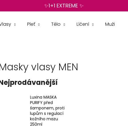
✨1+1 EXTREME ✨
Vlasy
Pleť
Tělo
Líčení
Muži
Co potřebujete najít?
HLEDAT
Masky vlasy MEN
Doporučujeme
Nejprodávanější
Luxina MASKA
PURIFY před
šamponem, proti
lupům s regulací
kožního mazu
250ml