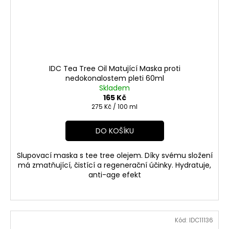
IDC Tea Tree Oil Matující Maska proti
nedokonalostem pleti 60ml
Skladem
165 Kč
Měrná
275 Kč / 100 ml
cena:
DO KOŠÍKU
Slupovací maska s tee tree olejem. Díky svému složení
má zmatňující, čistící a regenerační účinky. Hydratuje,
anti-age efekt
Kód:
IDC11136