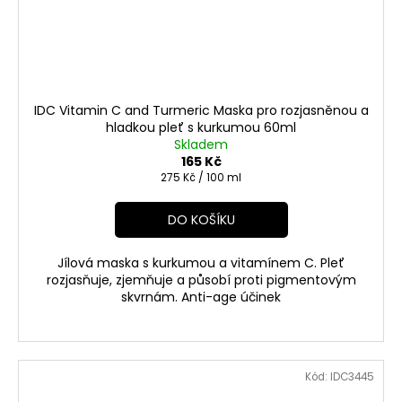
IDC Vitamin C and Turmeric Maska pro rozjasněnou a
hladkou pleť s kurkumou 60ml
Skladem
165 Kč
Měrná
275 Kč / 100 ml
cena:
DO KOŠÍKU
Jílová maska s kurkumou a vitamínem C. Pleť
rozjasňuje, zjemňuje a působí proti pigmentovým
skvrnám. Anti-age účinek
Kód:
IDC3445