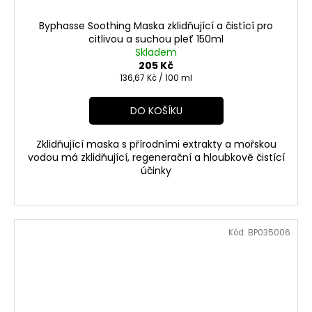
Byphasse Soothing Maska zklidňující a čistící pro
citlivou a suchou pleť 150ml
Skladem
205 Kč
Měrná
136,67 Kč / 100 ml
cena:
DO KOŠÍKU
Zklidňující maska s přírodními extrakty a mořskou
vodou má zklidňující, regenerační a hloubkově čistící
účinky
Kód:
BP035006