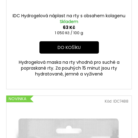
IDC Hydrogelová náplast na rty s obsahem kolagenu
Skladem
63 Kč
Měrná
1 050 Kč / 100 g
cena:
DO KOŠÍKU
Hydrogelová maska na rty vhodná pro suché a
popraskané rty. Za pouhých 15 minut jsou rty
hydratované, jemné a vyživené
NOVINKA
Kód:
IDC7488