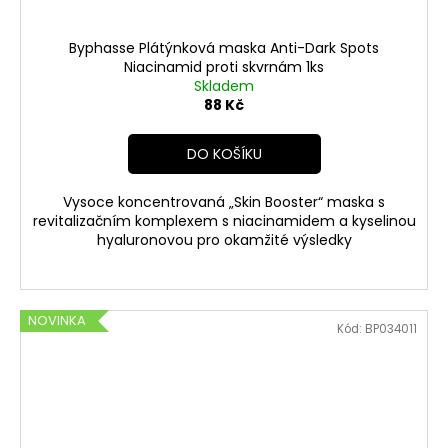
Byphasse Plátýnková maska Anti-Dark Spots
Niacinamid proti skvrnám 1ks
Skladem
88 Kč
DO KOŠÍKU
Vysoce koncentrovaná „Skin Booster“ maska s
revitalizačním komplexem s niacinamidem a kyselinou
hyaluronovou pro okamžité výsledky
NOVINKA
Kód:
BP034011