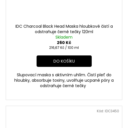
IDC Charcoal Black Head Maska hloubkově čistí a
odstraňuje černé tečky 120ml
Skladem
260 Kč
Měrná
216,67 Kč / 100 ml
cena:
DO KOŠÍKU
Slupovací maska s aktivním uhlím. Čistí pleť do
hloubky, absorbuje toxiny, uvolňuje ucpané póry a
odstraňuje černé tečky
Kód:
IDC3450