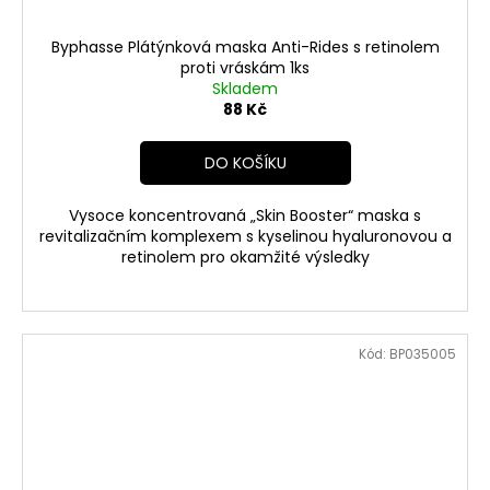
Byphasse Plátýnková maska Anti-Rides s retinolem
proti vráskám 1ks
Skladem
88 Kč
DO KOŠÍKU
Vysoce koncentrovaná „Skin Booster“ maska s
revitalizačním komplexem s kyselinou hyaluronovou a
retinolem pro okamžité výsledky
Kód:
BP035005