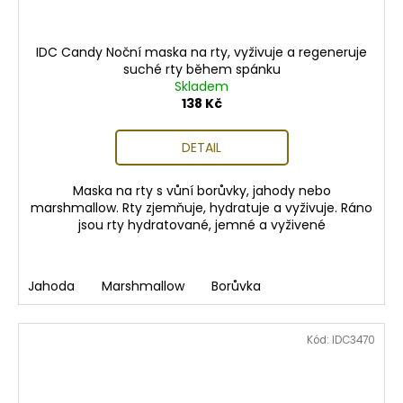
IDC Candy Noční maska na rty, vyživuje a regeneruje
suché rty během spánku
Skladem
138 Kč
DETAIL
Maska na rty s vůní borůvky, jahody nebo
marshmallow. Rty zjemňuje, hydratuje a vyživuje. Ráno
jsou rty hydratované, jemné a vyživené
Jahoda
Marshmallow
Borůvka
Kód:
IDC3470