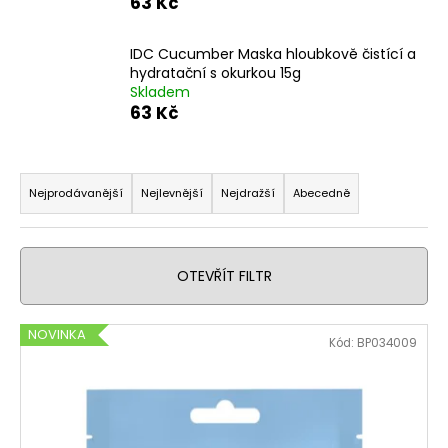
63 Kč
a
j
IDC Cucumber Maska hloubkově čistící a
í
hydratační s okurkou 15g
Skladem
t
63 Kč
?
Ř
a
Nejprodávanější
Nejlevnější
Nejdražší
Abecedně
z
HLEDAT
e
n
OTEVŘÍT FILTR
í
D
p
V
NOVINKA
o
Kód:
BP034009
r
ý
p
o
o
p
d
r
i
u
u
s