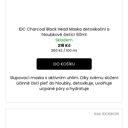
IDC Charcoal Black Head Maska detoxikační a
hloubkově čistící 60ml
Skladem
216 Kč
Měrná
360 Kč / 100 ml
cena:
DO KOŠÍKU
Slupovací maska s aktivním uhlím. Díky svému složení
účinně čistí pleť do hloubky, detoxikuje, uvolňuje
ucpané póry a hydratuje
Kód:
IDC68036