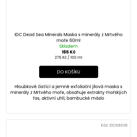
IDC Dead Sea Minerals Maska s minerály z Mrtvého
moře 60ml
Skladem
165 Kč
Měrná
275 Kč / 100 ml
cena:
DO KOŠÍKU
Hloubkově čistící a jemně exfoliační jílová maska s
minerály z Mrtvého moře, obsahuje extrakty mořských
řas, aktivní uhlí, bambucké máslo
Kód:
IDC68038