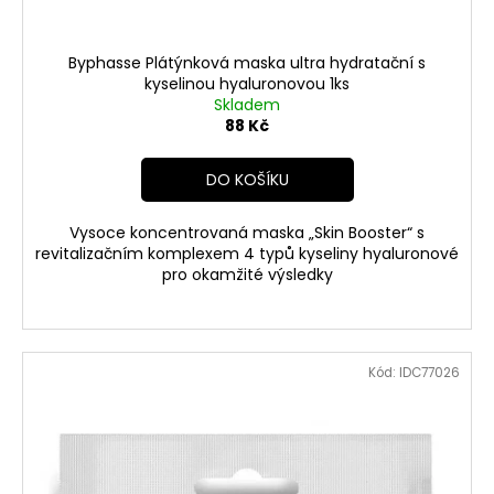
Byphasse Plátýnková maska ultra hydratační s
kyselinou hyaluronovou 1ks
Skladem
88 Kč
DO KOŠÍKU
Vysoce koncentrovaná maska „Skin Booster“ s
revitalizačním komplexem 4 typů kyseliny hyaluronové
pro okamžité výsledky
Kód:
IDC77026