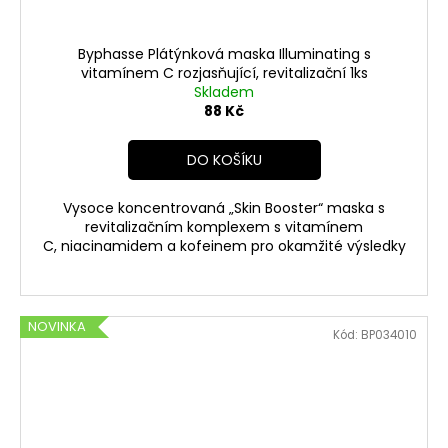
Byphasse Plátýnková maska Illuminating s
vitamínem C rozjasňující, revitalizační 1ks
Skladem
88 Kč
DO KOŠÍKU
Vysoce koncentrovaná „Skin Booster“ maska s
revitalizačním komplexem s vitamínem
C, niacinamidem a kofeinem pro okamžité výsledky
NOVINKA
Kód:
BP034010