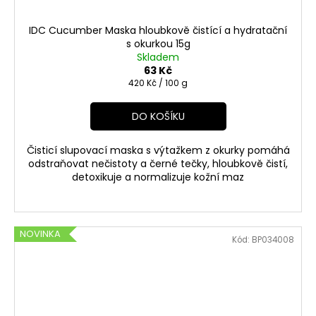
IDC Cucumber Maska hloubkově čistící a hydratační
s okurkou 15g
Skladem
63 Kč
Měrná
420 Kč / 100 g
cena:
DO KOŠÍKU
Čisticí slupovací maska s výtažkem z okurky pomáhá
odstraňovat nečistoty a černé tečky, hloubkově čistí,
detoxikuje a normalizuje kožní maz
NOVINKA
Kód:
BP034008