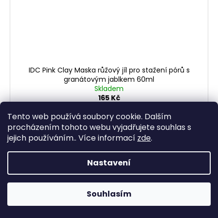
IDC Pink Clay Maska růžový jíl pro stažení pórů s
granátovým jablkem 60ml
Skladem
165 Kč
Měrná
275 Kč / 100 ml
cena:
Tento web používá soubory cookie. Dalším
procházením tohoto webu vyjadřujete souhlas s
DO KOŠÍKU
jejich používáním.. Více informací
zde
.
Čistící maska s bambuckým máslem a výtažky
Nastavení
z granátového jablka. Stahuje póry, čistí, hydratuje a
zvyšuje pružnost pleti
Souhlasím
Kód:
IDC90105