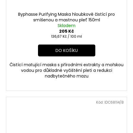
Byphasse Purifying Maska hloubkově čistící pro
smíšenou a mastnou pleť 150ml
Skladem
205 Kč
Měrná
136,67 Kč / 100 ml
cena:
DO KOŠÍKU
Čistící matující maska s přírodními extrakty a mořskou
vodou pro důkladné vyčištění pleti a redukci
nadbytečného mazu
Kód:
IDC68114/B