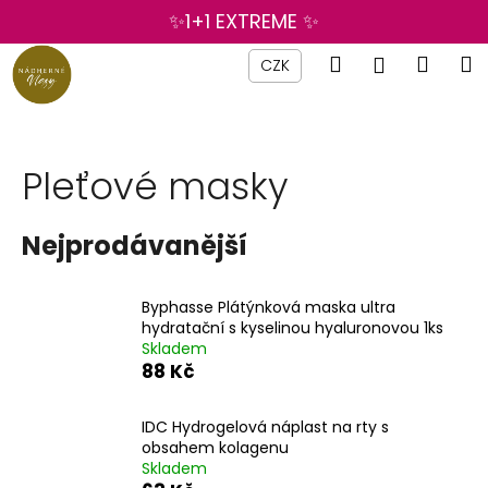
K
Přejít
✨1+1 EXTREME ✨
na
o
obsah
Zpět
Zpět
Hledat
Náku
M
Přihlášen
š
CZK
í
košík
C
k
o
p
Pleťové masky
o
t
Nejprodávanější
ř
e
Byphasse Plátýnková maska ultra
b
hydratační s kyselinou hyaluronovou 1ks
u
Skladem
j
88 Kč
e
t
IDC Hydrogelová náplast na rty s
obsahem kolagenu
e
Skladem
n