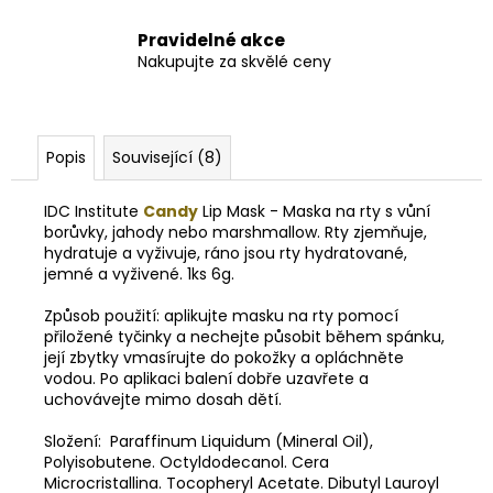
Pravidelné akce
Nakupujte za skvělé ceny
Popis
Související (8)
IDC Institute
Candy
Lip Mask - Maska na rty s vůní
borůvky, jahody nebo marshmallow. Rty zjemňuje,
hydratuje a vyživuje, ráno jsou rty hydratované,
jemné a vyživené. 1ks 6g.
Způsob použití: aplikujte masku na rty pomocí
přiložené tyčinky a nechejte působit během spánku,
její zbytky vmasírujte do pokožky a opláchněte
vodou. Po aplikaci balení dobře uzavřete a
uchovávejte mimo dosah dětí.
Složení: Paraffinum Liquidum (Mineral Oil),
Polyisobutene. Octyldodecanol. Cera
Microcristallina. Tocopheryl Acetate. Dibutyl Lauroyl