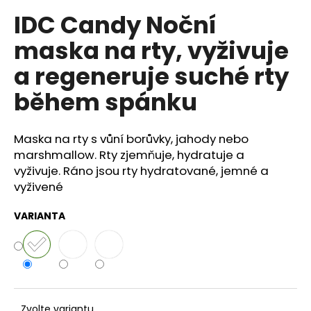
č
u
IDC Candy Noční
j
maska na rty, vyživuje
e
m
a regeneruje suché rty
e
během spánku
BODY
BY
Maska na rty s vůní borůvky, jahody nebo
SIMONA
marshmallow. Rty zjemňuje, hydratuje a
LEMONGRASS
ORGANICKÉ
vyživuje. Ráno jsou rty hydratované, jemné a
RUČNĚ
vyživené
VYRÁBĚNÉ
BAMBUCKÉ
MÁSLO
VARIANTA
S
LEVANDULÍ
250ML
749
Kč
Zvolte variantu