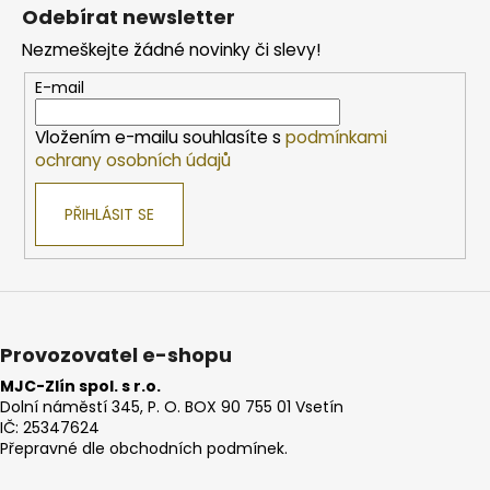
á
Odebírat newsletter
p
Nezmeškejte žádné novinky či slevy!
a
t
E-mail
í
Vložením e-mailu souhlasíte s
podmínkami
ochrany osobních údajů
PŘIHLÁSIT SE
Provozovatel e-shopu
MJC-Zlín spol. s r.o.
Dolní náměstí 345, P. O. BOX 90 755 01 Vsetín
IČ: 25347624
Přepravné dle obchodních podmínek.