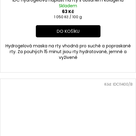
Skladem
63 Kč
Měrná
1 050 Kč / 100 g
cena:
DO KOŠÍKU
Hydrogelová maska na rty vhodná pro suché a popraskané
rty. Za pouhých 15 minut jsou rty hydratované, jemné a
vyživené
Kód:
IDC11400/B