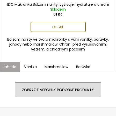
IDC Makronka Balzám na rty, vyživuje, hydratuje a chrání
Skladem
81 Kč
DETAIL
Balzám na rty ve tvaru makronky s vůní vanilky, borůvky,
jahody nebo marshmallow. Chrání před vysušováním,
větrem, a chladným počasím
Jahoda
Vanilka
Marshmallow
Borůvka
ZOBRAZIT VŠECHNY PODOBNÉ PRODUKTY
Z