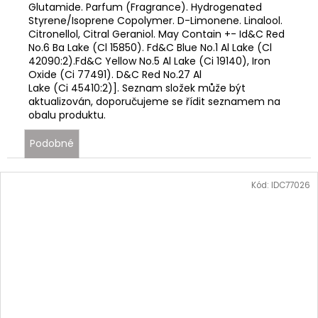
Glutamide. Parfum (Fragrance). Hydrogenated
Styrene/Isoprene Copolymer. D-Limonene. Linalool.
Citronellol, Citral Geraniol. May Contain +- Id&C Red
No.6 Ba Lake (Cl 15850). Fd&C Blue No.1 Al Lake (Cl
42090:2).Fd&C Yellow No.5 Al Lake (Ci 19140), Iron
Oxide (Ci 77491). D&C Red No.27 Al
Lake (Ci 45410:2)]. Seznam složek může být
aktualizován, doporučujeme se řídit seznamem na
obalu produktu.
Podobné
Kód:
IDC77026