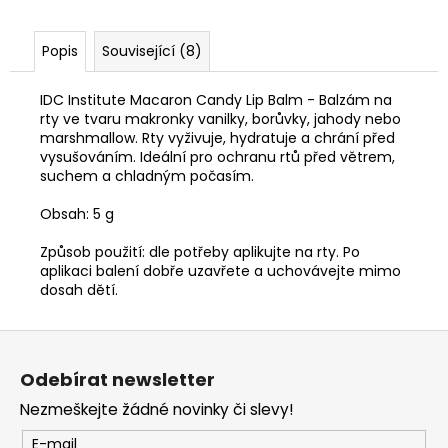
Popis
Související (8)
IDC Institute Macaron Candy Lip Balm - Balzám na
rty ve tvaru makronky vanilky, borůvky, jahody nebo
marshmallow. Rty vyživuje, hydratuje a chrání před
vysušováním. Ideální pro ochranu rtů před větrem,
suchem a chladným počasím.
Obsah: 5 g
Způsob použití: dle potřeby aplikujte na rty. Po
aplikaci balení dobře uzavřete a uchovávejte mimo
dosah dětí.
Z
á
Odebírat newsletter
p
Nezmeškejte žádné novinky či slevy!
a
t
E-mail