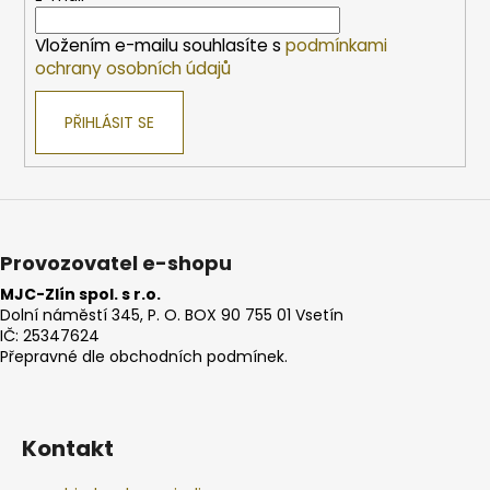
í
Vložením e-mailu souhlasíte s
podmínkami
ochrany osobních údajů
PŘIHLÁSIT SE
Provozovatel e-shopu
MJC-Zlín spol. s r.o.
Dolní náměstí 345, P. O. BOX 90 755 01 Vsetín
IČ: 25347624
Přepravné dle obchodních podmínek.
Kontakt