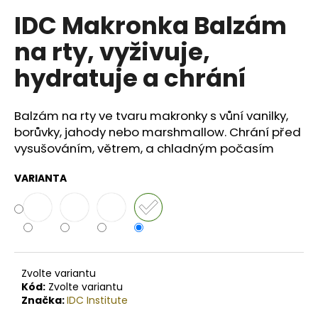
č
u
IDC Makronka Balzám
j
na rty, vyživuje,
e
m
hydratuje a chrání
e
Balzám na rty ve tvaru makronky s vůní vanilky,
BODY
borůvky, jahody nebo marshmallow. Chrání před
BY
SIMONA
vysušováním, větrem, a chladným počasím
PAPAYA
ORGANICKÉ
VARIANTA
RUČNĚ
VYRÁBĚNÉ
BAMBUCKÉ
MÁSLO
200ML
749
Kč
Zvolte variantu
Kód:
Zvolte variantu
Značka:
IDC Institute