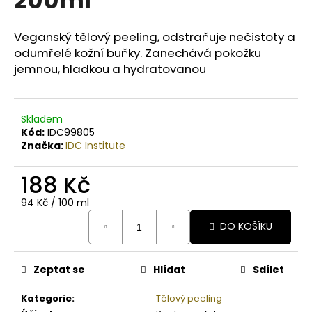
č
u
j
Veganský tělový peeling, odstraňuje
nečistoty a
e
odumřelé kožní buňky. Zanechává pokožku
m
jemnou, hladkou a hydratovanou
e
BODY
Skladem
BY
Kód:
IDC99805
SIMONA
Značka:
IDC Institute
BIO
JASMINE
188 Kč
ORGANICKÉ
RUČNĚ
VYRÁBĚNÉ
Měrná
94 Kč / 100 ml
BAMBUCKÉ
cena:
MÁSLO
DO KOŠÍKU
PRO
OSLNIVÝ
LESK
Zeptat se
Hlídat
Sdílet
250ML
990
Kategorie
:
Tělový peeling
Kč