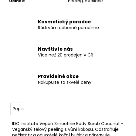
Účinek
:
Peeling, exfoliace
Kosmetický poradce
Rádi vám odborně poradíme
Navštivte nás
Více než 20 prodejen v ČR
Pravidelné akce
Nakupujte za skvělé ceny
Popis
IDC Institute Vegan Smoothie Body Scrub Coconut -
Veganský tělový peeling s vůní kokosu. Odstraňuje
nečistoty a
odumřelé kožní buňky a připravuje