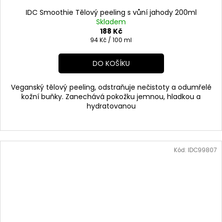
IDC Smoothie Tělový peeling s vůní jahody 200ml
Skladem
188 Kč
Měrná
94 Kč / 100 ml
cena:
DO KOŠÍKU
Veganský tělový peeling, odstraňuje nečistoty a odumřelé
kožní buňky. Zanechává pokožku jemnou, hladkou a
hydratovanou
Kód:
IDC99807