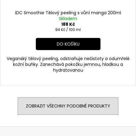
IDC Smoothie Tělový peeling s vůní manga 200ml
Skladem
188 Kč
Měrná
94 Kč / 100 ml
cena:
DO KOŠÍKU
Veganský tělový peeling, odstraňuje nečistoty a odumřelé
kožní buňky. Zanechává pokožku jemnou, hladkou a
hydratovanou
ZOBRAZIT VŠECHNY PODOBNÉ PRODUKTY
Z