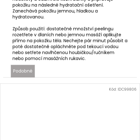
pokožku na následné hydratační ošetření.
Zanechává pokožku jemnou, hladkou a
hydratovanou.
Způsob použití:
dostatečné množství peelingu
rozetřete v dlaních nebo jemnou masáží aplikujte
přímo na pokožku těla. Nechejte pár minut působit a
poté dostatečně opláchněte pod tekoucí vodou
nebo setřete navlhčenou houbičkou/ručníkem
nebo pomocí masážních rukavic.
Podobné
Kód:
IDC99806