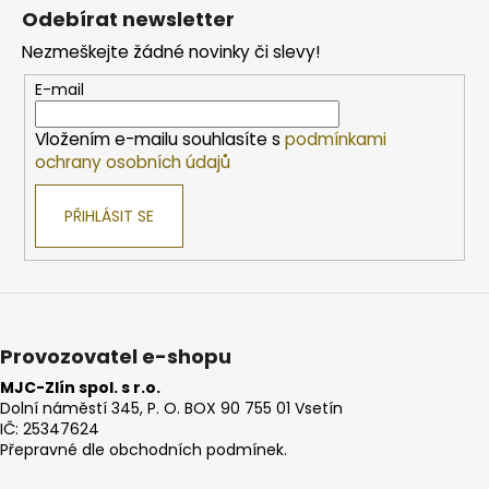
á
Odebírat newsletter
p
Nezmeškejte žádné novinky či slevy!
a
t
E-mail
í
Vložením e-mailu souhlasíte s
podmínkami
ochrany osobních údajů
PŘIHLÁSIT SE
Provozovatel e-shopu
MJC-Zlín spol. s r.o.
Dolní náměstí 345, P. O. BOX 90 755 01 Vsetín
IČ: 25347624
Přepravné dle obchodních podmínek.