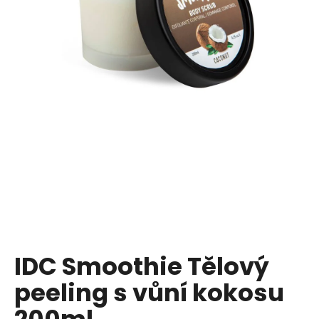
a
j
í
t
?
HLEDAT
D
o
p
IDC Smoothie Tělový
o
peeling s vůní kokosu
r
u
200ml