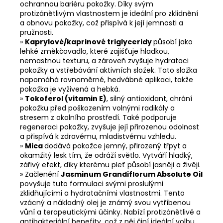
ochrannou bariéru pokožky. Díky svým
protizánětlivým vlastnostem je ideální pro zklidnění
a obnovu pokožky, což přispívá k její jemnosti a
pružnosti.
»
Kaprylové/kaprinové triglyceridy
působí jako
lehké změkčovadlo, které zajišťuje hladkou,
nemastnou texturu, a zároveň zvyšuje hydrataci
pokožky a vstřebávání aktivních složek. Tato složka
napomáhá rovnoměrné, hedvábné aplikaci, takže
pokožka je vyživená a hebká.
»
Tokoferol (vitamin E)
, silný antioxidant, chrání
pokožku před poškozením volnými radikály a
stresem z okolního prostředí. Také podporuje
regeneraci pokožky, zvyšuje její přirozenou odolnost
a přispívá k zdravému, mladistvému vzhledu.
»
Mica
dodává pokožce jemný, přirozený třpyt a
okamžitý lesk tím, že odráží světlo. Vytváří hladký,
zářivý efekt, díky kterému pleť působí jasněji a živěji.
»
Začlenění
Jasminum Grandiflorum Absolute Oil
povyšuje tuto formulaci svými proslulými
zklidňujícími a hydratačními vlastnostmi. Tento
vzácný a nákladný olej je známý svou vytříbenou
vůní a terapeutickými účinky. Nabízí protizánětlivé a
antibakteriální benefity, což z něj činí ideální volbu