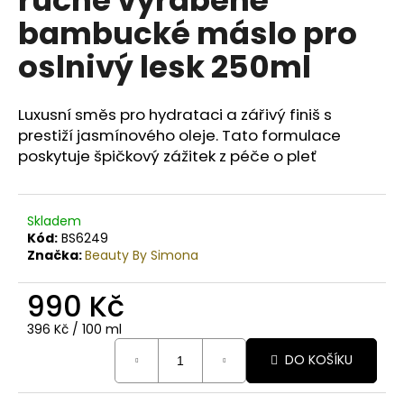
č
u
bambucké máslo pro
j
oslnivý lesk 250ml
e
m
e
Luxusní směs pro hydrataci a zářivý finiš s
prestiží jasmínového oleje. Tato formulace
BODY
poskytuje špičkový zážitek z péče o pleť
BY
SIMONA
BANÁN
ORGANICKÉ
Skladem
RUČNĚ
Kód:
BS6249
VYRÁBĚNÉ
Značka:
Beauty By Simona
BAMBUCKÉ
MÁSLO
200ML
990 Kč
749
Měrná
396 Kč / 100 ml
Kč
cena:
DO KOŠÍKU