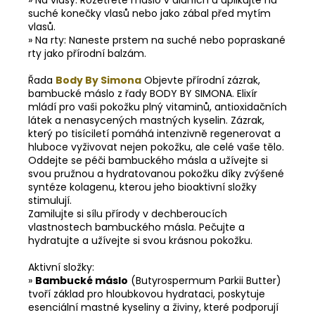
suché konečky vlasů nebo jako zábal před mytím
vlasů.
» Na rty: Naneste prstem na suché nebo popraskané
rty jako přírodní balzám.
Řada
Body By Simona
Objevte přírodní zázrak,
bambucké máslo z řady BODY BY SIMONA. Elixír
mládí pro vaši pokožku plný vitaminů, antioxidačních
látek a nenasycených mastných kyselin. Zázrak,
který po tisíciletí pomáhá intenzivně regenerovat a
hluboce vyživovat nejen pokožku, ale celé vaše tělo.
Oddejte se péči bambuckého másla a užívejte si
svou pružnou a hydratovanou pokožku díky zvýšené
syntéze kolagenu, kterou jeho bioaktivní složky
stimulují.
Zamilujte si sílu přírody v dechberoucích
vlastnostech bambuckého másla. Pečujte a
hydratujte a užívejte si svou krásnou pokožku.
Aktivní složky:
»
Bambucké máslo
(Butyrospermum Parkii Butter)
tvoří základ pro hloubkovou hydrataci, poskytuje
esenciální mastné kyseliny a živiny, které podporují