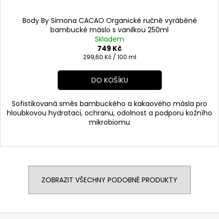
Body By Simona CACAO Organické ručně vyráběné
bambucké máslo s vanilkou 250ml
Skladem
749 Kč
Měrná
299,60 Kč / 100 ml
cena:
DO KOŠÍKU
Sofistikovaná směs bambuckého a kakaového másla pro
hloubkovou hydrataci, ochranu, odolnost a podporu kožního
mikrobiomu
ZOBRAZIT VŠECHNY PODOBNÉ PRODUKTY
Z