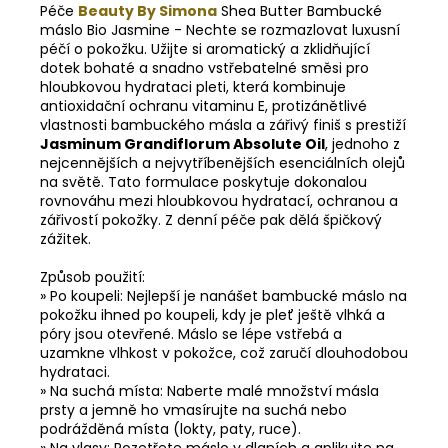
Péče
Beauty By Simona
Shea Butter Bambucké
máslo Bio Jasmine - Nechte se rozmazlovat luxusní
péčí o pokožku. Užijte si aromatický a zklidňující
dotek bohaté a snadno vstřebatelné směsi pro
hloubkovou hydrataci pleti, která kombinuje
antioxidační ochranu vitaminu E, protizánětlivé
vlastnosti bambuckého másla a zářivý finiš s prestiží
Jasminum Grandiflorum Absolute Oil
, jednoho z
nejcennějších a nejvytříbenějších esenciálních olejů
na světě. Tato formulace poskytuje dokonalou
rovnováhu mezi hloubkovou hydratací, ochranou a
zářivostí pokožky. Z denní péče pak dělá špičkový
zážitek.
Způsob použití:
» Po koupeli: Nejlepší je nanášet bambucké máslo na
pokožku ihned po koupeli, kdy je pleť ještě vlhká a
póry jsou otevřené. Máslo se lépe vstřebá a
uzamkne vlhkost v pokožce, což zaručí dlouhodobou
hydrataci.
» Na suchá místa: Naberte malé množství másla
prsty a jemně ho vmasírujte na suchá nebo
podrážděná místa (lokty, paty, ruce).
» Na vlasy: Rozetřete máslo v dlaních a aplikujte na