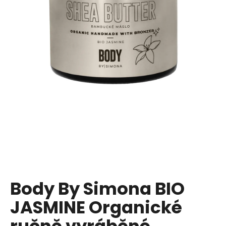
a
j
í
t
?
HLEDAT
D
o
p
Body By Simona BIO
o
JASMINE Organické
r
u
ručně vyráběné