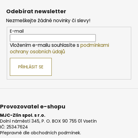
á
Odebírat newsletter
p
Nezmeškejte žádné novinky či slevy!
a
t
E-mail
í
Vložením e-mailu souhlasíte s
podmínkami
ochrany osobních údajů
PŘIHLÁSIT SE
Provozovatel e-shopu
MJC-Zlín spol. s r.o.
Dolní náměstí 345, P. O. BOX 90 755 01 Vsetín
IČ: 25347624
Přepravné dle obchodních podmínek.