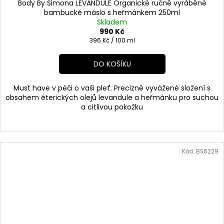
Body By Simona LEVANDULE Organické ručně vyráběné
bambucké máslo s heřmánkem 250ml
Skladem
990 Kč
Měrná
396 Kč / 100 ml
cena:
DO KOŠÍKU
Must have v péči o vaši pleť. Precizně vyvážené složení s
obsahem éterických olejů levandule a heřmánku pro suchou
a citlivou pokožku
Kód:
BS6229