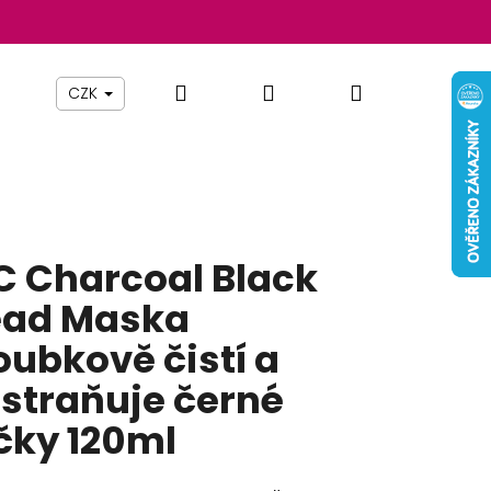
Hledat
Přihlášení
Nákupní
Beauty By Simona
Pomůcky
Nábytek
Z
CZK
košík
C Charcoal Black
ad Maska
oubkově čistí a
straňuje černé
čky 120ml
Následující