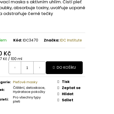
A PAPAYA ORGANICKÉ
vací maska s aktivním uhlím. Čistí pleť
É BAMBUCKÉ MÁSLO
oubky, absorbuje toxiny, uvolňuje ucpané
a odstraňuje černé tečky
adem
Kód:
IDC3470
Značka:
IDC Institute
0 Kč
ná
7 Kč / 100 ml
:
DO KOŠÍKU
Tisk
gorie
:
Pleťové masky
Čištění, detoxikace,
Zeptat se
ek
:
Hydratace pokožky
Hlídat
Pro všechny typy
pleti
:
Sdílet
pleti