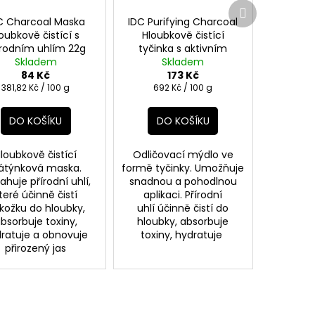
Další
produkt
C Charcoal Maska
IDC Purifying Charcoal
oubkově čistící s
Hloubkově čistící
írodním uhlím 22g
tyčinka s aktivním
Skladem
uhlím 25g
Skladem
84 Kč
173 Kč
Měrná
Měrná
381,82 Kč / 100 g
692 Kč / 100 g
cena:
cena:
DO KOŠÍKU
DO KOŠÍKU
loubkově čistící
Odličovací mýdlo ve
látýnková maska.
formě tyčinky. Umožňuje
huje přírodní uhlí,
snadnou a pohodlnou
teré účinně čistí
aplikaci. Přírodní
kožku do hloubky,
uhlí účinně čistí do
bsorbuje toxiny,
hloubky, absorbuje
ratuje a obnovuje
toxiny, hydratuje
přirozený jas