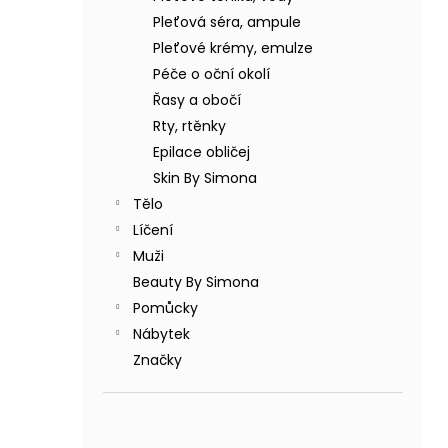
BODY BY SIMONA BANÁN ORGANICKÉ
a
RUČNĚ VYRÁBĚNÉ BAMBUCKÉ MÁSLO
Pleťová séra, ampule
n
200ML
Pleťové krémy, emulze
e
749 Kč
Péče o oční okolí
l
Řasy a obočí
Rty, rtěnky
Epilace obličej
Skin By Simona
Tělo
Líčení
Muži
Beauty By Simona
Pomůcky
Nábytek
Značky