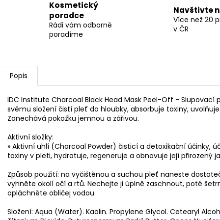
Kosmetický
Navštivte 
poradce
Více než 20 
Rádi vám odborně
v ČR
poradíme
Popis
IDC Institute Charcoal Black Head Mask Peel-Off - Slupovací
svému složení čistí pleť do hloubky, absorbuje toxiny, uvolňu
Zanechává pokožku jemnou a zářivou.
Aktivní složky:
» Aktivní uhlí (Charcoal Powder) čisticí a detoxikační účinky, 
toxiny v pleti, hydratuje, regeneruje a obnovuje její přirozený ja
Způsob použití: na vyčištěnou a suchou pleť naneste dostat
vyhněte okolí očí a rtů. Nechejte ji úplně zaschnout, poté še
opláchněte obličej vodou.
Složení: Aqua (Water). Kaolin. Propylene Glycol. Cetearyl Alcoh