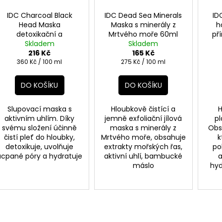
IDC Charcoal Black
IDC Dead Sea Minerals
ID
Head Maska
Maska s minerály z
h
detoxikační a
Mrtvého moře 60ml
př
hloubkově čistící 60ml
Skladem
Skladem
216 Kč
165 Kč
Měrná
Měrná
360 Kč / 100 ml
275 Kč / 100 ml
cena:
cena:
DO KOŠÍKU
DO KOŠÍKU
Slupovací maska s
Hloubkově čistící a
H
aktivním uhlím. Díky
jemně exfoliační jílová
p
svému složení účinně
maska s minerály z
Obsa
čistí pleť do hloubky,
Mrtvého moře, obsahuje
k
detoxikuje, uvolňuje
extrakty mořských řas,
po
ucpané póry a hydratuje
aktivní uhlí, bambucké
a
máslo
hyd