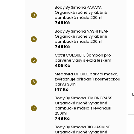
Body By Simona PAPAYA
Organické ručně vyráběné
bambucké máslo 200ml
749 Kč
Body By Simona NASHI PEAR
Organické ručně vyráběné
bambucké máslo 200ml
749 Kč
Cotril COLORLIFE Šampon pro
barvené vlasy s extra leskem
409 Kč
Medavita CHOICE barvicí maska,
zvýrazňuje přírodní i kosmetickou
barvu 30ml
147 Kč
Body By Simona LEMONGRASS
Organické ručně vyráběné
bambucké máslo s levandulí
250ml
749 Kč
Body By Simona BIO JASMINE
Organické ručně vyráběné