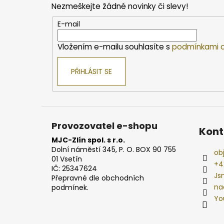
Nezmeškejte žádné novinky či slevy!
a
t
E-mail
í
Vložením e-mailu souhlasíte s
podmínkami o
PŘIHLÁSIT SE
Provozovatel e-shopu
Kont
MJC-Zlín spol. s r.o.
Dolní náměstí 345, P. O. BOX 90 755
ob
01 Vsetín
+4
IČ: 25347624
Js
Přepravné dle obchodních
na
podmínek.
Yo