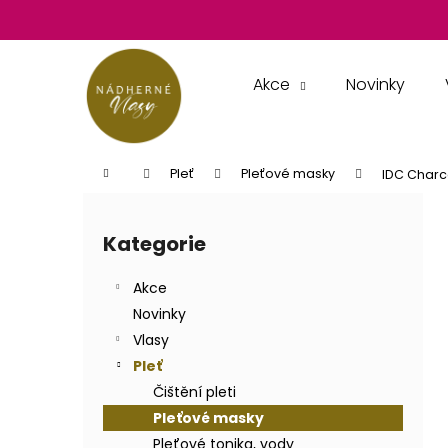
K
Přejít
na
o
obsah
Zpět
Zpět
š
do
do
í
Akce
Novinky
k
obchodu
obchodu
Domů
Pleť
Pleťové masky
IDC Charc
P
o
Kategorie
Přeskočit
s
kategorie
t
Akce
r
Novinky
a
Vlasy
n
Pleť
n
Čištění pleti
í
Pleťové masky
p
Pleťové tonika, vody