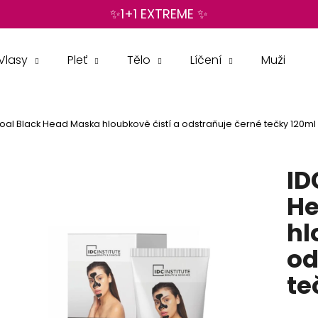
✨1+1 EXTREME ✨
Vlasy
Pleť
Tělo
Líčení
Muži
Co potřebujete najít?
oal Black Head Maska hloubkově čistí a odstraňuje černé tečky 120ml
HLEDAT
ID
Doporučujeme
He
hl
od
te