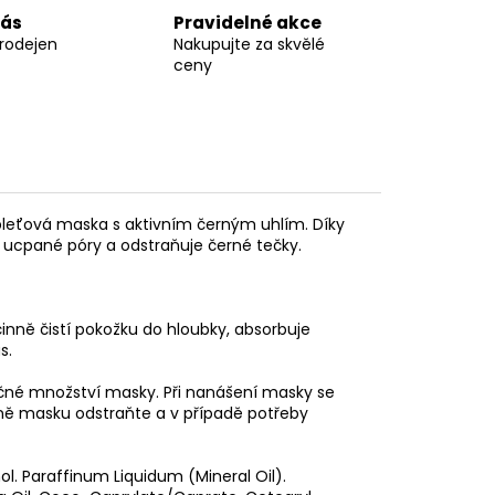
nás
Pravidelné akce
prodejen
Nakupujte za skvělé
ceny
 pleťová maska s aktivním černým uhlím. Díky
je ucpané póry a odstraňuje černé tečky.
účinně čistí pokožku do hloubky, absorbuje
s.
ečné množství masky. Při nanášení masky se
trně masku odstraňte a v případě potřeby
ol. Paraffinum Liquidum (Mineral Oil).