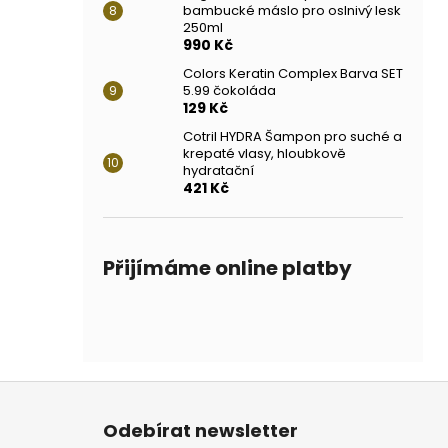
bambucké máslo pro oslnivý lesk
250ml
990 Kč
Colors Keratin Complex Barva SET
5.99 čokoláda
129 Kč
Cotril HYDRA Šampon pro suché a
krepaté vlasy, hloubkově
hydratační
421 Kč
Přijímáme online platby
Z
á
Odebírat newsletter
p