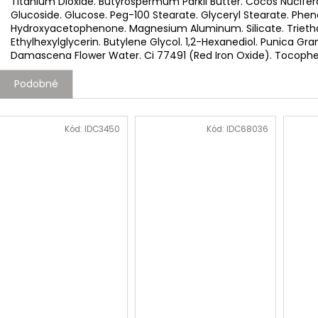
Titanium Dioxide. Butyrospermum Parkii Butter. Cocos Nucife
Glucoside. Glucose. Peg-100 Stearate. Glyceryl Stearate. Ph
Hydroxyacetophenone. Magnesium Aluminum. Silicate. Trieth
Ethylhexylglycerin. Butylene Glycol. 1,2-Hexanediol. Punica Gr
Damascena Flower Water. Ci 77491 (Red Iron Oxide). Tocophery
Podobné
Kód:
IDC3450
Kód:
IDC68036