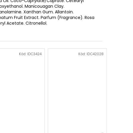
ra Oil. Coco-Caprylate/Caprate. Cetearyl
enoxyethanol. Manicouagan Clay.
anolamine. Xanthan Gum. Allantoin.
anatum Fruit Extract. Parfum (Fragrance). Rosa
l Acetate. Citronellol
.
Kód:
IDC3424
Kód:
IDC42028