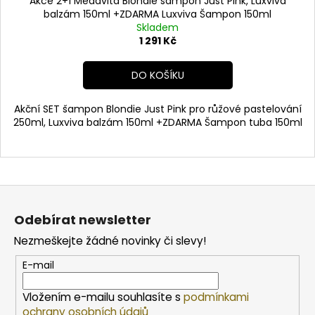
Akce 2+1 Medavita Blondie šampon Just Pink, Luxviva
balzám 150ml +ZDARMA Luxviva Šampon 150ml
Skladem
1 291 Kč
DO KOŠÍKU
Akční SET šampon Blondie Just Pink pro růžové pastelování
250ml, Luxviva balzám 150ml +ZDARMA Šampon tuba 150ml
Z
á
Odebírat newsletter
p
Nezmeškejte žádné novinky či slevy!
a
t
E-mail
í
Vložením e-mailu souhlasíte s
podmínkami
ochrany osobních údajů