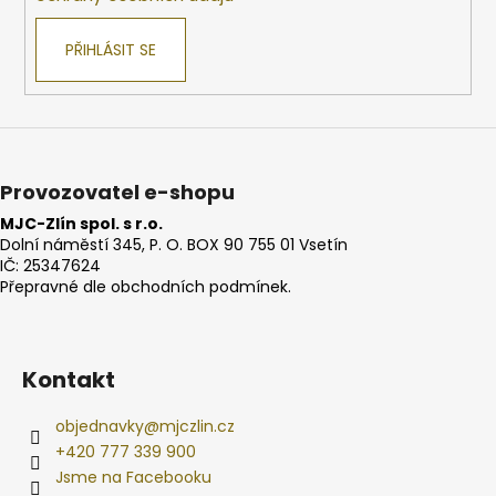
PŘIHLÁSIT SE
Provozovatel e-shopu
MJC-Zlín spol. s r.o.
Dolní náměstí 345, P. O. BOX 90 755 01 Vsetín
IČ: 25347624
Přepravné dle obchodních podmínek.
Kontakt
objednavky
@
mjczlin.cz
+420 777 339 900
Jsme na Facebooku