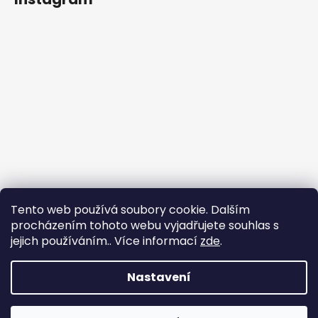
Tento web používá soubory cookie. Dalším
procházením tohoto webu vyjadřujete souhlas s
jejich používáním.. Více informací
zde
.
Sledovat na Instagramu
Nastavení
Vytvořil Shoptet
Copyright 2026
nadhernevlasy.cz
. Všechna práva