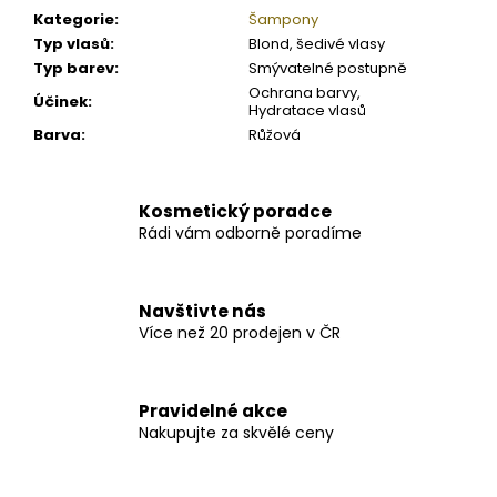
Kategorie
:
Šampony
Typ vlasů
:
Blond, šedivé vlasy
Typ barev
:
Smývatelné postupně
Ochrana barvy,
Účinek
:
Hydratace vlasů
Barva
:
Růžová
Kosmetický poradce
Rádi vám odborně poradíme
Navštivte nás
Více než 20 prodejen v ČR
Pravidelné akce
Nakupujte za skvělé ceny