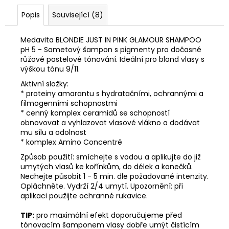
Popis
Související (8)
Medavita BLONDIE JUST IN PINK GLAMOUR SHAMPOO
pH 5 - Sametový šampon s pigmenty pro dočasné
růžové pastelové tónování. Ideální pro blond vlasy s
výškou tónu 9/11.
Aktivní složky:
* proteiny amarantu s hydratačními, ochrannými a
filmogenními schopnostmi
* cenný komplex ceramidů se schopností
obnovovat a vyhlazovat vlasové vlákno a dodávat
mu sílu a odolnost
*
komplex Amino Concentré
Způsob použití: smíchejte s vodou a aplikujte do již
umytých vlasů ke kořínkům, do délek a konečků.
Nechejte působit 1 - 5 min. dle požadované intenzity.
Opláchněte. Vydrží 2/4 umytí.
Upozornění: při
aplikaci použijte ochranné rukavice.
TIP:
pro maximální efekt doporučujeme před
tónovacím šamponem vlasy dobře umýt čistícím