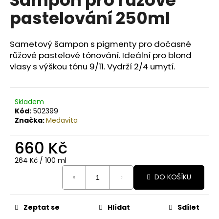
č
u
pastelování 250ml
j
e
m
Sametový šampon s pigmenty pro dočasné
e
růžové pastelové tónování. Ideální pro blond
vlasy s výškou tónu 9/11. Vydrží 2/4 umytí.
COTRIL
COLORLIFE
ŠAMPON
Skladem
PRO
Kód:
502399
BARVENÉ
Značka:
Medavita
VLASY
S
EXTRA
660 Kč
LESKEM
Měrná
264 Kč / 100 ml
409
cena:
Kč
DO KOŠÍKU
Zeptat se
Hlídat
Sdílet