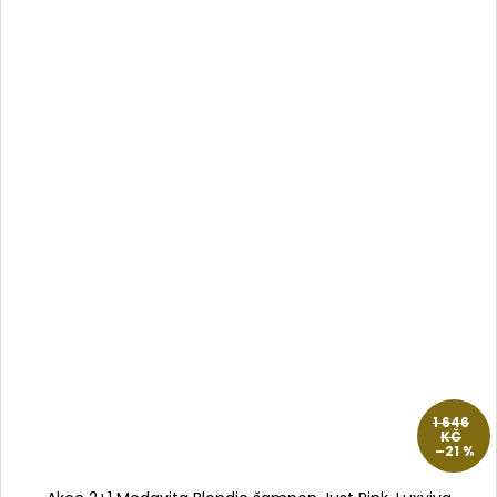
1 646
KČ
–21 %