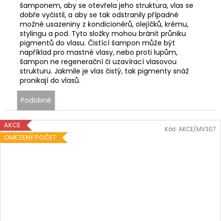
šamponem, aby se otevřela jeho struktura, vlas se
dobře vyčistil, a aby se tak odstranily případné
možné usazeniny z kondicionérů, olejíčků, krému,
stylingu a pod. Tyto složky mohou bránit průniku
pigmentů do vlasu. Čistící šampon může být
například pro mastné vlasy, nebo proti lupům,
šampon ne regenerační či uzavírací vlasovou
strukturu. Jakmile je vlas čistý, tak pigmenty snáž
pronikají do vlasů.
Podobné
AKCE
Kód:
AKCE/MV307
OMEZENÝ POČET