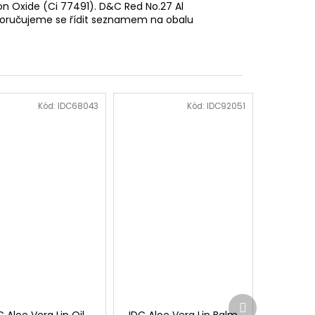
Iron Oxide (Ci 77491). D&C Red No.27 Al
oporučujeme se řídit seznamem na obalu
Kód:
IDC68043
Kód:
IDC92051
Další
produkt
C Aloe Vera Lip Oil
IDC Aloe Vera Lip Balm