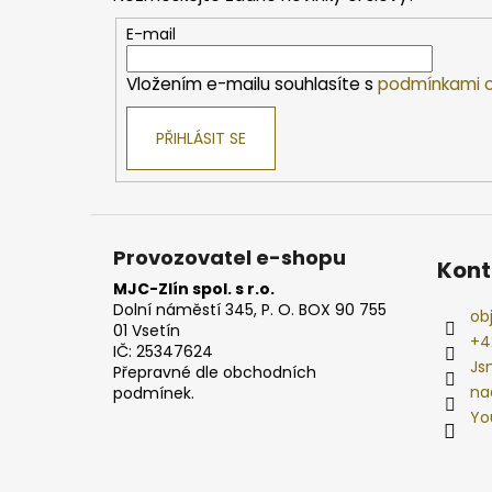
a
t
E-mail
í
Vložením e-mailu souhlasíte s
podmínkami o
PŘIHLÁSIT SE
Provozovatel e-shopu
Kont
MJC-Zlín spol. s r.o.
Dolní náměstí 345, P. O. BOX 90 755
ob
01 Vsetín
+4
IČ: 25347624
Js
Přepravné dle obchodních
na
podmínek.
Yo