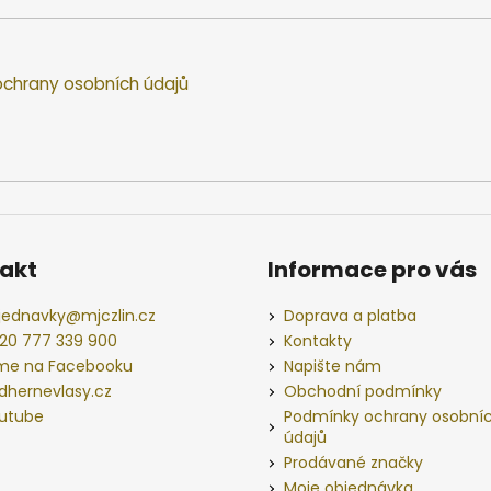
chrany osobních údajů
akt
Informace pro vás
jednavky
@
mjczlin.cz
Doprava a platba
20 777 339 900
Kontakty
me na Facebooku
Napište nám
dhernevlasy.cz
Obchodní podmínky
utube
Podmínky ochrany osobní
údajů
Prodávané značky
Moje objednávka