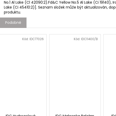
No.1 Al Lake (Cl 42090:2).Fd&C Yellow No.5 Al Lake (Ci 19140), 
Lake (Ci 45410:2)]. Seznam složek může být aktualizován, d
produktu.
Podobné
Kód:
IDC77026
Kód:
IDC11400/B
IDC Hydrogelová
IDC Makronka Balzám
ID