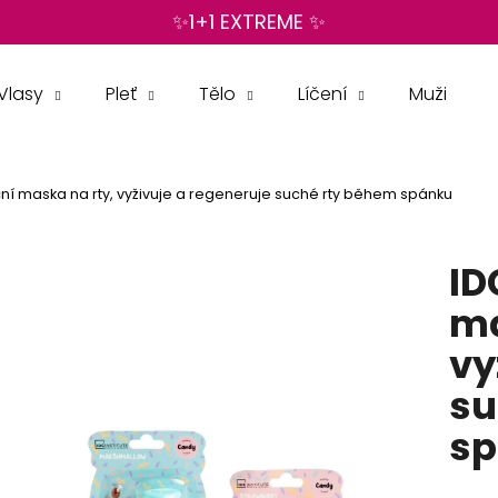
✨1+1 EXTREME ✨
Vlasy
Pleť
Tělo
Líčení
Muži
Co potřebujete najít?
í maska na rty, vyživuje a regeneruje suché rty během spánku
HLEDAT
ID
Doporučujeme
ma
vy
su
s