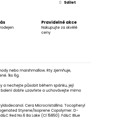
Sdílet
nás
Pravidelné akce
prodejen
Nakupujte za skvělé
ceny
jahody nebo marshmallow. Rty zjemňuje,
né. 1ks 6g.
ky a nechejte působit během spánku, její
i balení dobře uzavřete a uchovávejte mimo
tyldodecanol. Cera Microcristallina. Tocopheryl
drogenated Styrene/Isoprene Copolymer. D-
- Id&C Red No.6 Ba Lake (Cl 15850). Fd&C Blue