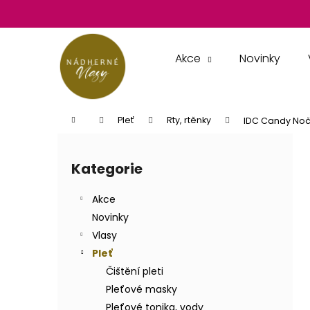
K
Přejít
na
o
obsah
Zpět
Zpět
š
do
do
í
Akce
Novinky
k
obchodu
obchodu
Domů
Pleť
Rty, rtěnky
IDC Candy Nočn
P
o
Kategorie
Přeskočit
s
kategorie
t
Akce
r
Novinky
a
Vlasy
n
Pleť
n
Čištění pleti
í
Pleťové masky
p
Pleťové tonika, vody