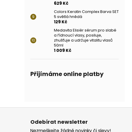
629 Kč
Colors Keratin Complex Barva SET
5 světlá hnědá
129 Kč
Medavita Elisièr sérum pro slabé
a řídnoucí vlasy, posiluje,
zhušťuje a udržuje vitalitu vlasů
50ml
1 009 Kč
Přijímáme online platby
Z
á
Odebírat newsletter
p
Nezmeškejte žádné novinky či slevy!