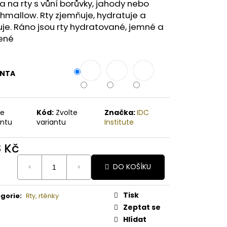
A MELOUN ORGANICKÉ
 na rty s vůní borůvky, jahody nebo
É BAMBUCKÉ MÁSLO
mallow. Rty zjemňuje, hydratuje a
uje. Ráno jsou rty hydratované, jemné a
vené
ANTA
te
Kód:
Zvolte
Značka:
IDC
antu
variantu
Institute
8 Kč
ná
DO KOŠÍKU
:
Tisk
gorie
:
Rty, rtěnky
Zeptat se
Hlídat