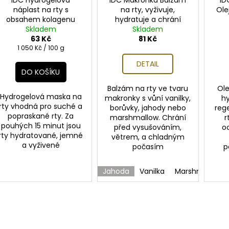
náplast na rty s
na rty, vyživuje,
Ole
obsahem kolagenu
hydratuje a chrání
Skladem
Skladem
63 Kč
81 Kč
Měrná
1 050 Kč / 100 g
cena:
DETAIL
DO KOŠÍKU
Balzám na rty ve tvaru
Ole
Hydrogelová maska na
makronky s vůní vanilky,
hy
rty vhodná pro suché a
borůvky, jahody nebo
reg
popraskané rty. Za
marshmallow. Chrání
r
pouhých 15 minut jsou
před vysušováním,
o
rty hydratované, jemné
větrem, a chladným
a vyživené
počasím
p
Jahoda
Vanilka
Marshmallow