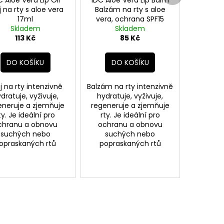
j na rty s aloe vera
Balzám na rty s aloe
17ml
vera, ochrana SPF15
Skladem
Skladem
113 Kč
85 Kč
DO KOŠÍKU
DO KOŠÍKU
j na rty intenzivně
Balzám na rty intenzivně
dratuje, vyživuje,
hydratuje, vyživuje,
eneruje a zjemňuje
regeneruje a zjemňuje
ty. Je ideální pro
rty. Je ideální pro
chranu a obnovu
ochranu a obnovu
suchých nebo
suchých nebo
opraskaných rtů
popraskaných rtů
Borůvka