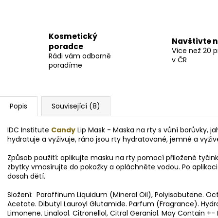
Kosmetický
Navštivte 
poradce
Více než 20 
Rádi vám odborně
v ČR
poradíme
Popis
Související (8)
IDC Institute
Candy
Lip Mask - Maska na rty s vůní borůvky, 
hydratuje a vyživuje, ráno jsou rty hydratované, jemné a vyžive
Způsob použití: aplikujte masku na rty pomocí přiložené tyčin
zbytky vmasírujte do pokožky a opláchněte vodou. Po aplikac
dosah dětí.
Složení: Paraffinum Liquidum (Mineral Oil), Polyisobutene. Oc
Acetate. Dibutyl Lauroyl Glutamide. Parfum (Fragrance). Hy
Limonene. Linalool. Citronellol, Citral Geraniol. May Contain +