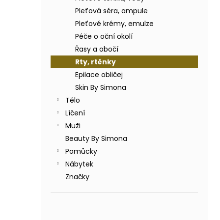
BODY BY SIMONA BANÁN ORGANICKÉ
a
RUČNĚ VYRÁBĚNÉ BAMBUCKÉ MÁSLO
Pleťová séra, ampule
n
200ML
Pleťové krémy, emulze
e
749 Kč
Péče o oční okolí
l
Řasy a obočí
Rty, rtěnky
Epilace obličej
Skin By Simona
Tělo
Líčení
Muži
Beauty By Simona
Pomůcky
Nábytek
Značky