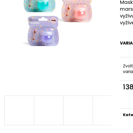
BODY BY SIMONA BIO JASMINE
BODY BY SIMON
Maska
ORGANICKÉ RUČNĚ VYRÁBĚNÉ
RUČNĚ VYRÁBĚN
marsh
BAMBUCKÉ MÁSLO PRO OSLNIVÝ LESK
200ML
vyživ
250ML
749 Kč
vyži
990 Kč
VARI
Zvol
vari
13
Měr
cena
Kate