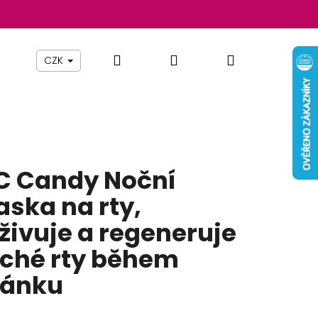
Hledat
Přihlášení
Nákupní
Beauty By Simona
Pomůcky
Nábytek
Z
CZK
košík
C Candy Noční
ska na rty,
živuje a regeneruje
ché rty během
pánku
Následující