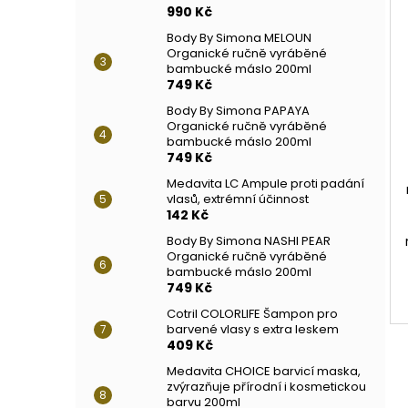
990 Kč
Body By Simona MELOUN
Organické ručně vyráběné
bambucké máslo 200ml
749 Kč
Body By Simona PAPAYA
Organické ručně vyráběné
bambucké máslo 200ml
749 Kč
Medavita LC Ampule proti padání
vlasů, extrémní účinnost
142 Kč
Body By Simona NASHI PEAR
Organické ručně vyráběné
bambucké máslo 200ml
749 Kč
Cotril COLORLIFE Šampon pro
barvené vlasy s extra leskem
409 Kč
Medavita CHOICE barvicí maska,
zvýrazňuje přírodní i kosmetickou
barvu 200ml