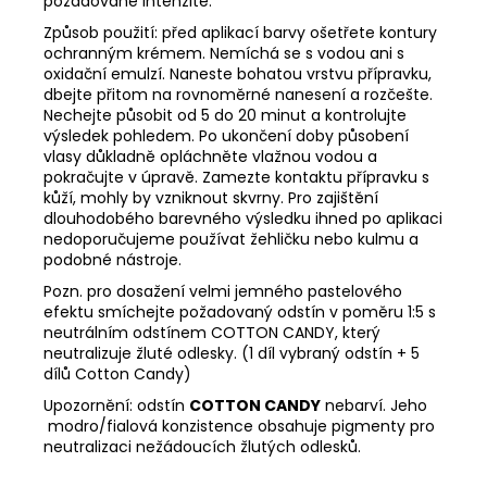
požadované intenzitě.
Způsob použití: před aplikací barvy ošetřete kontury
ochranným krémem. Nemíchá se s vodou ani s
oxidační emulzí. Naneste bohatou vrstvu přípravku,
dbejte přitom na rovnoměrné nanesení a rozčešte.
Nechejte působit od 5 do 20 minut a kontrolujte
výsledek pohledem. Po ukončení doby působení
vlasy důkladně opláchněte vlažnou vodou a
pokračujte v úpravě. Zamezte kontaktu přípravku s
kůží, mohly by vzniknout skvrny. Pro zajištění
dlouhodobého barevného výsledku ihned po aplikaci
nedoporučujeme používat žehličku nebo kulmu a
podobné nástroje.
Pozn. pro dosažení velmi jemného pastelového
efektu smíchejte požadovaný odstín v poměru 1:5 s
neutrálním odstínem COTTON CANDY, který
neutralizuje žluté odlesky. (1 díl vybraný odstín + 5
dílů Cotton Candy)
Upozornění: odstín
COTTON CANDY
nebarví. Jeho
modro/fialová konzistence obsahuje pigmenty pro
neutralizaci nežádoucích žlutých odlesků.