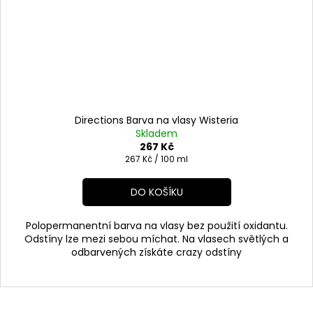
Directions Barva na vlasy Wisteria
Skladem
267 Kč
Měrná
267 Kč / 100 ml
cena:
DO KOŠÍKU
Polopermanentní barva na vlasy bez použití oxidantu.
Odstíny lze mezi sebou míchat. Na vlasech světlých a
odbarvených získáte crazy odstíny