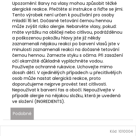
Upozornění: Barvy na vlasy mohou způsobit těžké
alergické reakce. Přečtěte si instrukce a řiďte se jimi.
Tento výrobek není určen k používání pro osoby
mladší 16 let. Dočasné tetování černou hennou
může zvýšit riziko alergie. Nebarvěte vlasy, pokud:
máte vyrážku na obličeji nebo citlivou, podrážděnou
a poškozenou pokožku hlavy jste již někdy
zaznamenali nějakou reakci po barvení vlasů jste v
minulosti zaznamenali reakci na dočasné tetování
černou hennou. Zamezte styku s očima. Při zasažení
očí okamžitě důkladně vypláchněte vodou.
Používejte ochranné rukavice. Uchovejte mimo
dosah dětí. V ojedinělých případech u přecitlivělých
osob může nastat alergická reakce, proto
doporučujeme nejprve provést test citlivosti.
Nepoužívat k barvení řas a obočí. Nepoužívejte v
případě alergie na nějakou složku, která je uvedená
ve složení (INGREDIENTS).
Podobné
Kód:
1010004