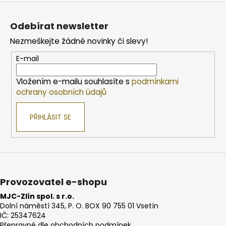
Z
á
Odebírat newsletter
p
Nezmeškejte žádné novinky či slevy!
a
t
E-mail
í
Vložením e-mailu souhlasíte s
podmínkami
ochrany osobních údajů
PŘIHLÁSIT SE
Provozovatel e-shopu
MJC-Zlín spol. s r.o.
Dolní náměstí 345, P. O. BOX 90 755 01 Vsetín
IČ: 25347624
Přepravné dle obchodních podmínek.