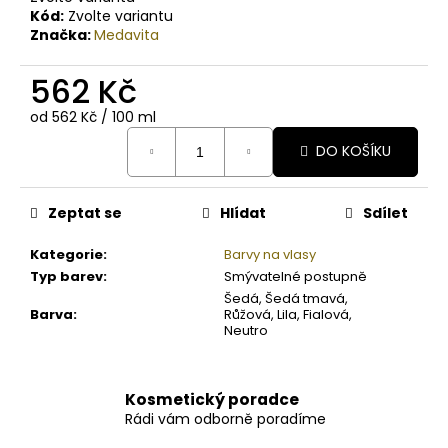
Kód:
Zvolte variantu
Značka:
Medavita
562 Kč
Měrná
od 562 Kč / 100 ml
cena:
DO KOŠÍKU
Zeptat se
Hlídat
Sdílet
Kategorie
:
Barvy na vlasy
Typ barev
:
Smývatelné postupně
Šedá, Šedá tmavá,
Barva
:
Růžová, Lila, Fialová,
Neutro
Kosmetický poradce
Rádi vám odborně poradíme