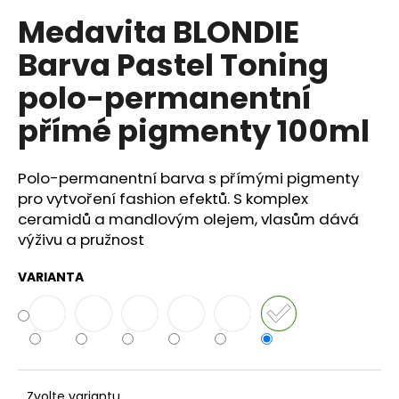
č
u
Medavita BLONDIE
j
Barva Pastel Toning
e
m
polo-permanentní
e
přímé pigmenty 100ml
BODY
BY
Polo-permanentní barva s přímými pigmenty
SIMONA
pro vytvoření fashion efektů. S komplex
BIO
JASMINE
ceramidů a mandlovým olejem, vlasům dává
ORGANICKÉ
výživu a pružnost
RUČNĚ
VYRÁBĚNÉ
BAMBUCKÉ
VARIANTA
MÁSLO
PRO
OSLNIVÝ
LESK
250ML
990
Kč
Zvolte variantu