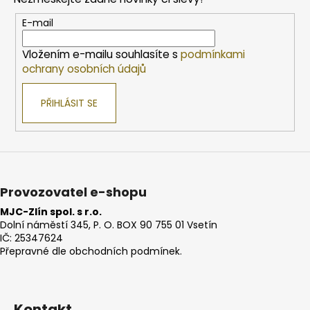
a
t
E-mail
í
Vložením e-mailu souhlasíte s
podmínkami
ochrany osobních údajů
PŘIHLÁSIT SE
Provozovatel e-shopu
MJC-Zlín spol. s r.o.
Dolní náměstí 345, P. O. BOX 90 755 01 Vsetín
IČ: 25347624
Přepravné dle obchodních podmínek.
Kontakt