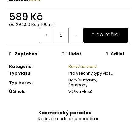
589 Kč
Měrná
od 294,50 Kč / 100 ml
cena:
DO KOŠÍKU
Zeptat se
Hlídat
Sdílet
Kategorie
:
Barvy na vlasy
Typ vlasů
:
Pro všechny typy vlasů
Barvící masky,
Typ barev
:
šampony
Účinek
:
Výživa vlasů
Kosmetický poradce
Rádi vám odborně poradíme