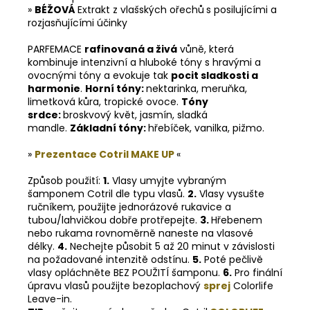
»
BÉŽOVÁ
Extrakt z vlašských ořechů
s posilujícími a
rozjasňujícími účinky
PARFEMACE
rafinovaná a živá
vůně, která
kombinuje intenzivní a hluboké tóny s hravými a
ovocnými tóny a evokuje tak
pocit sladkosti a
harmonie
.
Horní tóny:
nektarinka, meruňka,
limetková kůra, tropické ovoce.
Tóny
srdce:
broskvový květ, jasmín, sladká
mandle.
Základní tóny:
hřebíček, vanilka, pižmo.
»
Prezentace Cotril MAKE UP
«
Způsob použití:
1.
Vlasy umyjte vybraným
šamponem Cotril dle typu vlasů.
2.
Vlasy vysušte
ručníkem, použijte jednorázové rukavice a
tubou/lahvičkou dobře protřepejte.
3.
Hřebenem
nebo rukama rovnoměrně naneste na vlasové
délky.
4.
Nechejte působit 5 až 20 minut v závislosti
na požadované intenzitě odstínu.
5
.
Poté pečlivě
vlasy opláchněte BEZ POUŽITÍ šamponu.
6
.
Pro finální
úpravu vlasů použijte bezoplachový
sprej
Colorlife
Leave-in.