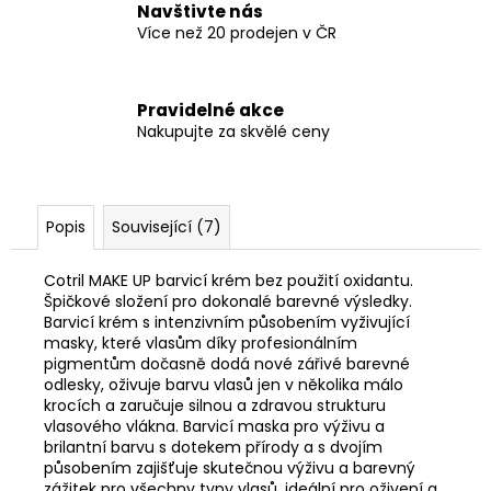
Navštivte nás
Více než 20 prodejen v ČR
Pravidelné akce
Nakupujte za skvělé ceny
Popis
Související (7)
Cotril MAKE UP barvicí krém bez použití oxidantu.
Špičkové složení pro dokonalé barevné výsledky.
Barvicí krém s intenzivním působením vyživující
masky, které vlasům díky profesionálním
pigmentům dočasně dodá nové zářivé barevné
odlesky, oživuje barvu vlasů jen v několika málo
krocích a zaručuje silnou a zdravou strukturu
vlasového vlákna. Barvicí maska pro výživu a
brilantní barvu s dotekem přírody a s dvojím
působením zajišťuje skutečnou výživu a barevný
zážitek pro všechny typy vlasů, ideální pro oživení a