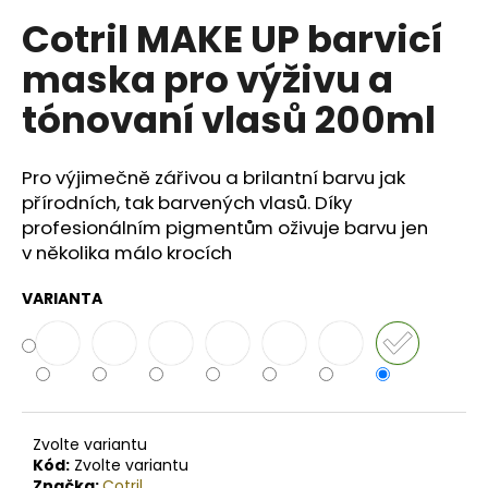
č
u
Cotril MAKE UP barvicí
j
maska pro výživu a
e
m
tónovaní vlasů 200ml
e
Pro výjimečně zářivou a brilantní barvu jak
BODY
přírodních, tak barvených vlasů. Díky
BY
SIMONA
profesionálním pigmentům oživuje barvu jen
LEMONGRASS
v několika málo krocích
ORGANICKÉ
RUČNĚ
VYRÁBĚNÉ
VARIANTA
BAMBUCKÉ
MÁSLO
S
LEVANDULÍ
250ML
749
Kč
Zvolte variantu
Kód:
Zvolte variantu
Značka:
Cotril