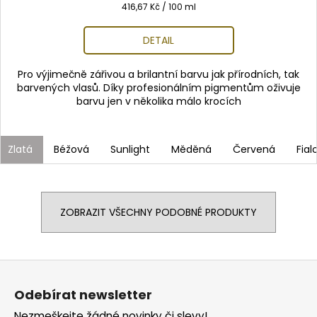
Měrná
416,67 Kč / 100 ml
cena:
DETAIL
Pro výjimečně zářivou a brilantní barvu jak přírodních, tak
barvených vlasů. Díky profesionálním pigmentům oživuje
barvu jen v několika málo krocích
Zlatá
Béžová
Sunlight
Měděná
Červená
Fial
ZOBRAZIT VŠECHNY PODOBNÉ PRODUKTY
Z
á
Odebírat newsletter
p
Nezmeškejte žádné novinky či slevy!