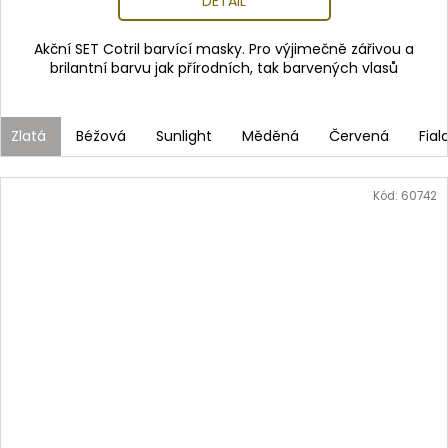
DETAIL
Akční SET Cotril barvící masky. Pro výjimečně zářivou a
brilantní barvu jak přírodních, tak barvených vlasů
Zlatá
Béžová
Sunlight
Měděná
Červená
Fial
Kód:
60742