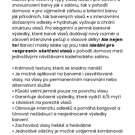
znovuzrození barvy jak v salónu, tak v pohodlí
domova:
»
pro výjimečně zářivou a brilantní barvu
jak přírodních, tak barvených vlasů
»
s intenzivními
dočasnými odlesky
»
hydratuje, vyživuje a chrání
strukturu vlasů. Pro elegantní a jemné barevné
výsledky, které barvě vlasů dodávají nový rozměr a
zároveň intenzivně pečují o vlasové délky!
Ale nejen
to!
Barvicí masky Make Up jsou také
ideální pro
«
expresní
»
ošetření vlasů
v pohodlí domova mezi
jednotlivými návštěvami kadeřnického salónu.
» Krémová textura, která se snadno nanáší
» Je možné aplikovat na barvené i zesvětlované
vlasy, na vlasy po permanentním narovnání nebo
alternativní službě
» Působí velmi jemně pouze na povrchu vlasu
» Garantuje dočasné výsledky, které vydrží 4/5 mytí
v závislosti na porezitě vlasů
» Obnovuje intenzitu odlesků a pomáhá korigovat a
tónovat nežádoucí a nesjednocené výsledky
barvení
» Zachovává vlasy hebké a hedvábné
» Jednotlivé odstíny je možné vzájemně kombinovat