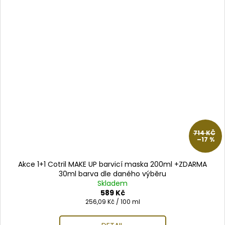
714 KČ
–17 %
Akce 1+1 Cotril MAKE UP barvicí maska 200ml +ZDARMA
30ml barva dle daného výběru
Skladem
589 Kč
Měrná
256,09 Kč / 100 ml
cena: