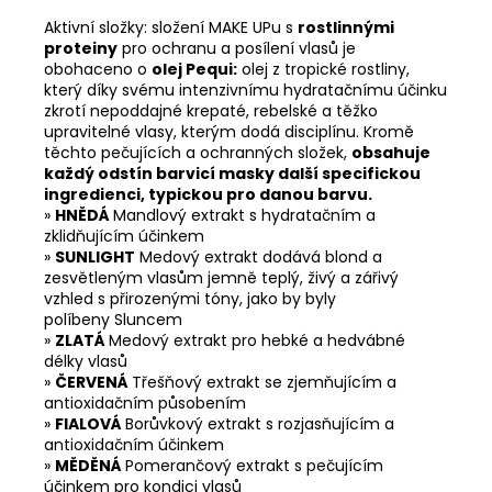
Aktivní složky: složení MAKE UPu s
rostlinnými
proteiny
pro ochranu a posílení vlasů je
obohaceno o
olej
Pequi
:
olej z tropické rostliny,
který díky svému intenzivnímu hydratačnímu účinku
zkrotí nepoddajné krepaté, rebelské a těžko
upravitelné vlasy, kterým dodá disciplínu. Kromě
těchto pečujících a ochranných složek,
obsahuje
každý odstín barvicí masky další specifickou
ingredienci, typickou pro danou barvu.
»
HNĚDÁ
Mandlový extrakt s hydratačním a
zklidňujícím účinkem
»
SUNLIGHT
Medový extrakt dodává blond a
zesvětleným vlasům jemně teplý, živý a zářivý
vzhled s přirozenými tóny, jako by byly
políbeny Sluncem
»
ZLATÁ
Medový extrakt pro hebké a hedvábné
délky vlasů
»
ČERVENÁ
Třešňový extrakt se zjemňujícím a
antioxidačním působením
»
FIALOVÁ
Borůvkový extrakt s rozjasňujícím a
antioxidačním účinkem
»
MĚDĚNÁ
Pomerančový extrakt s pečujícím
účinkem pro kondici vlasů