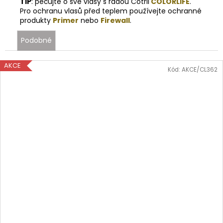
TIP
: pečujte o své vlasy s řadou C
otril
COLORLIFE
.
Pro ochranu vlasů před teplem používejte ochranné
produkty
Primer
nebo
Firewall
.
Podobné
AKCE
Kód:
AKCE/CL362