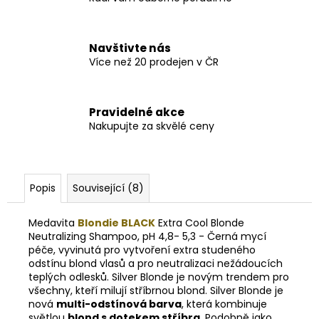
Navštivte nás
Více než 20 prodejen v ČR
Pravidelné akce
Nakupujte za skvělé ceny
Popis
Související (8)
Medavita
Blondie BLACK
Extra Cool Blonde
Neutralizing Shampoo, pH 4,8- 5,3 - Černá mycí
péče, vyvinutá pro vytvoření extra studeného
odstínu blond vlasů a pro neutralizaci nežádoucích
teplých odlesků. Silver Blonde je novým trendem pro
všechny, kteří milují stříbrnou blond. Silver Blonde je
nová
multi-odstínová barva
, která kombinuje
světlou
blond s dotekem stříbra
. Podobně jako