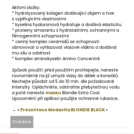
Aktivní složky:
* hydrolyzovaný kolagen dodávající objem a tvar
s vyplňujícími vlastnostmi
* kyselina hyaluronová hydratuje a dodává elasticitu
* proteiny amarantu s hydratačními, ochrannými a
filmogenními schopnostmi
* cenný komplex ceramidů se schopností
obnovovat a vyhlazovat vlasové vlákno a dodávat
mu sílu a odolnost
* komplex aminokyselin Amino Concentré
Způsob použití: před použitím protřepejte, naneste
rovnoměrně na již umyté vlasy do délek a konečků.
Nechejte působit od 5 do 10 min. dle požadované
intenzity. Opláchněte, odstraňte přebytečnou vodu
a poté naneste
masku
Blondie Extra Cool.
Upozornění: při aplikaci použijte ochranné rukavice..
→ »
Prezentace Medavita BLONDIE BLACK
«
Podobné