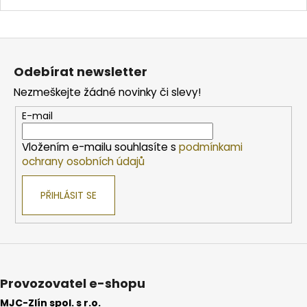
Z
á
Odebírat newsletter
p
Nezmeškejte žádné novinky či slevy!
a
t
E-mail
í
Vložením e-mailu souhlasíte s
podmínkami
ochrany osobních údajů
PŘIHLÁSIT SE
Provozovatel e-shopu
MJC-Zlín spol. s r.o.