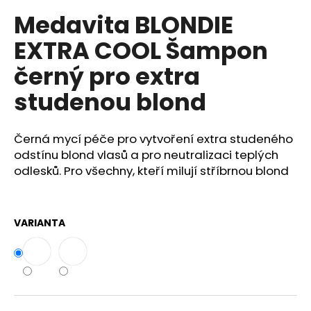
č
u
Medavita BLONDIE
j
EXTRA COOL Šampon
e
m
černý pro extra
e
studenou blond
BODY
BY
Černá mycí péče pro vytvoření extra studeného
SIMONA
odstínu blond vlasů a pro neutralizaci teplých
BANÁN
ORGANICKÉ
odlesků. Pro všechny, kteří milují stříbrnou blond
RUČNĚ
VYRÁBĚNÉ
BAMBUCKÉ
MÁSLO
VARIANTA
200ML
749
Kč