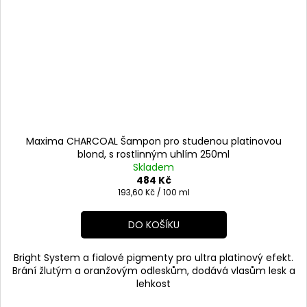
Maxima CHARCOAL Šampon pro studenou platinovou
blond, s rostlinným uhlím 250ml
Skladem
484 Kč
Měrná
193,60 Kč / 100 ml
cena:
DO KOŠÍKU
Bright System a fialové pigmenty pro ultra platinový efekt.
Brání žlutým a oranžovým odleskům, dodává vlasům lesk a
lehkost