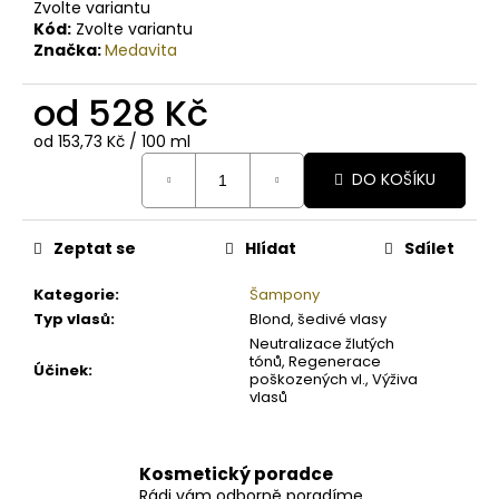
Zvolte variantu
Kód:
Zvolte variantu
Značka:
Medavita
od
528 Kč
Měrná
od 153,73 Kč / 100 ml
cena:
DO KOŠÍKU
Zeptat se
Hlídat
Sdílet
Kategorie
:
Šampony
Typ vlasů
:
Blond, šedivé vlasy
Neutralizace žlutých
tónů, Regenerace
Účinek
:
poškozených vl., Výživa
vlasů
Kosmetický poradce
Rádi vám odborně poradíme