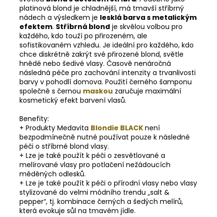
platinová blond je chladnější, má tmavší stříbrný
nádech a výsledkem je
lesklá barva s metalickým
efektem
.
Stříbrná blond
je skvělou volbou pro
každého, kdo touží po přirozeném, ale
sofistikovaném vzhledu. Je ideální pro každého, kdo
chce diskrétně zakrýt své přirozené blond, světle
hnědé nebo šedivé vlasy. Časově nenáročná
následná péče pro zachování intenzity a trvanlivosti
barvy v pohodlí domova. Použití černého šamponu
společně s černou
maskou
zaručuje maximální
kosmetický efekt barvení vlasů.
Benefity:
+ Produkty Medavita
Blondie BLACK
není
bezpodmínečně nutné používat pouze k následné
péči o stříbrné blond vlasy.
+ Lze je také použít k péči o zesvětlované a
melírované vlasy pro potlačení nežádoucích
měděných odlesků.
+ Lze je také použít k péči o přírodní vlasy nebo vlasy
stylizované do velmi módního trendu „salt &
pepper“, tj. kombinace černých a šedých melírů,
která evokuje sůl na tmavém jídle.