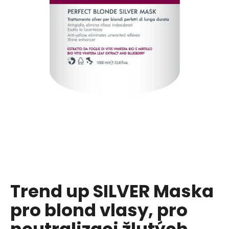
a
j
í
t
?
HLEDAT
D
o
p
Trend up SILVER Maska
o
pro blond vlasy, pro
r
u
neutralizaci žlutých