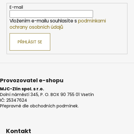
a
t
E-mail
í
Vložením e-mailu souhlasíte s
podmínkami
ochrany osobních údajů
PŘIHLÁSIT SE
Provozovatel e-shopu
MJC-Zlín spol. s r.o.
Dolní náměstí 345, P. O. BOX 90 755 01 Vsetín
IČ: 25347624
Přepravné dle obchodních podmínek.
Kontakt