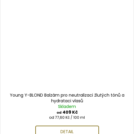
Young Y-BLOND Balzám pro neutralizaci žlutých tónů a
hydrataci vlasů
Skladem
409 Kč
od
Měrná
od 77,60 Kč / 100 ml
cena:
DETAIL