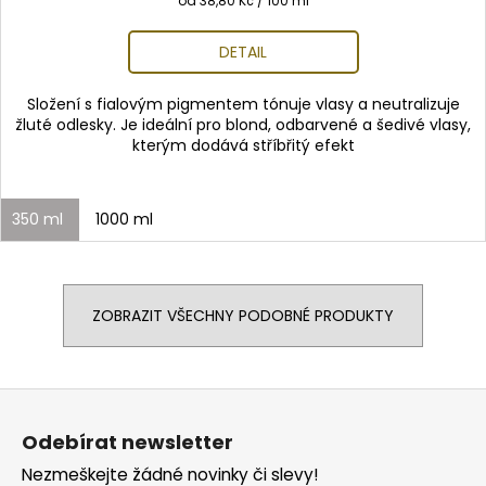
od 38,80 Kč / 100 ml
cena:
DETAIL
Složení s fialovým pigmentem tónuje vlasy a neutralizuje
žluté odlesky. Je ideální pro blond, odbarvené a šedivé vlasy,
kterým dodává stříbřitý efekt
350 ml
1000 ml
ZOBRAZIT VŠECHNY PODOBNÉ PRODUKTY
Z
á
Odebírat newsletter
p
Nezmeškejte žádné novinky či slevy!