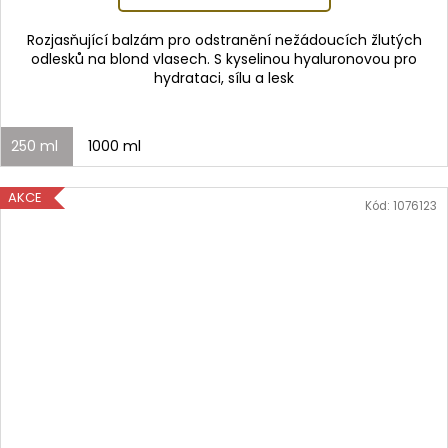
Rozjasňující balzám pro odstranění nežádoucích žlutých
odlesků na blond vlasech. S kyselinou hyaluronovou pro
hydrataci, sílu a lesk
250 ml
1000 ml
AKCE
Kód:
1076123