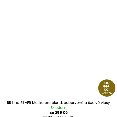
OD
337
KČ
–23 %
RR Line SILVER Maska pro blond, odbarvené a šedivé vlasy
Skladem
259 Kč
od
Měrná