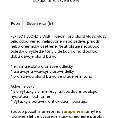
Nakupujte za skvělé ceny
Popis
Související (8)
PERFECT BLOND SILVER - Ideální pro blond vlasy, vlasy
bílé, odbarvené, melírované nebo šedivé, přírodní
nebo chemicky ošetřené. Neutralizuje nežádoucí
odlesky a vybledlé tóny v délkách a na dlouhou
dobu oživuje blond barvu.
* eliminuje žluto oranžové odlesky
* upravuje a vyživuje vlasové délky
* pro zářivou blond barvu ve studeném tónu
Aktivní složky:
* Bio výtažky z vinné révy: antioxidační, posilující,
hydratační, ochranné
* Výtažky z borůvek: antioxidační, posilující
Způsob použití:
naneste na
šamponem
umyté a
ručníkem lehce vysušené vlasy a nechejte působit