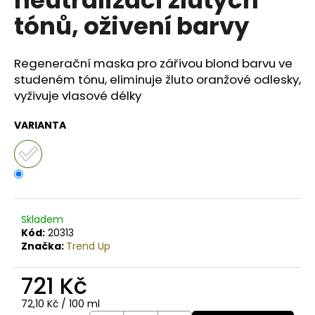
č
u
tónů, oživení barvy
j
e
m
Regenerační maska pro zářivou blond barvu ve
e
studeném tónu, eliminuje žluto oranžové odlesky,
vyživuje vlasové délky
BODY
VARIANTA
BY
SIMONA
BIO
JASMINE
ORGANICKÉ
RUČNĚ
VYRÁBĚNÉ
BAMBUCKÉ
Skladem
MÁSLO
Kód:
20313
PRO
Značka:
Trend Up
OSLNIVÝ
LESK
250ML
721 Kč
990
Měrná
72,10 Kč / 100 ml
Kč