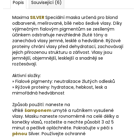
Popis
Související (6)
Maxima
SILVER
Speciální maska určená pro blond
odbarvené, melírované, bílé nebo šedivé vlasy. Díky
výjimečným fialovým pigmentům se zesíleným
účinkem odstraňuje nevzhledné žluté tóny a
zanechává vlasy jemné, lesklé a hedvábné. Rýžové
proteiny chrání vlasy před dehydratací, zachovávají
jejich přirozenou strukturu a zářivost. Vlasy jsou
jemnější, objemnější, lesklejší a snadněji se
rozčesávají.
Aktivní složky:
» Fialové pigmenty: neutralizace žlutých odlesků
» Rýžové proteiny: hydratace, hebkost, lesk a
mimořádná hedvábnost
Způsob použití:
naneste na
vlhké
šamponem
umyté a ručníkem vysušené
vlasy. Masku naneste rovnoměrně na celé délky a
konečky vlasů, rozčešte a
nechte působit 3 až 5
minut a pečlivě opláchněte. Pokračujte v péči s
pěnou
Silver.
Používejte ochranné