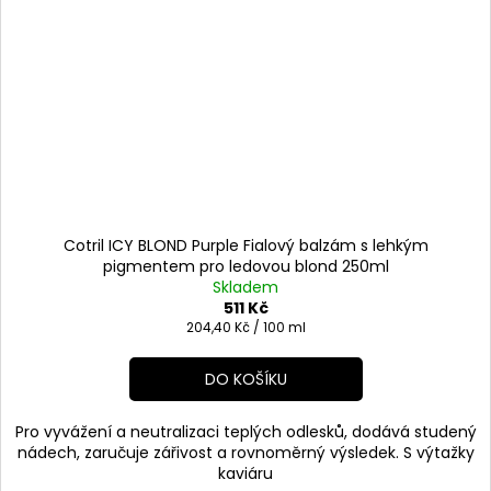
Cotril ICY BLOND Purple Fialový balzám s lehkým
pigmentem pro ledovou blond 250ml
Skladem
511 Kč
Měrná
204,40 Kč / 100 ml
cena:
DO KOŠÍKU
Pro vyvážení a neutralizaci teplých odlesků, dodává studený
nádech, zaručuje zářivost a rovnoměrný výsledek. S výtažky
kaviáru