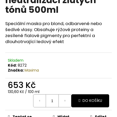
č
u
tónů 500ml
j
e
m
Speciální maska pro blond, odbarvené nebo
e
šedivé vlasy. Obsahuje rýžové proteiny a
zesílené fialové pigmenty pro perfektní a
dlouhotrvající ledový efekt
BODY
BY
SIMONA
NASHI
Skladem
PEAR
Kód:
8272
ORGANICKÉ
Značka:
Maxima
RUČNĚ
VYRÁBĚNÉ
BAMBUCKÉ
653 Kč
MÁSLO
200ML
Měrná
130,60 Kč / 100 ml
749
cena:
Kč
DO KOŠÍKU
Zeptat se
Hlídat
Sdílet