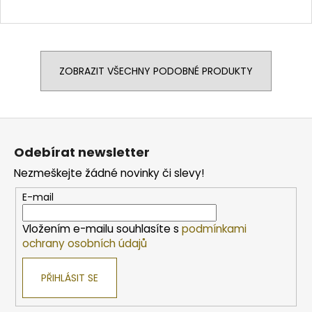
ZOBRAZIT VŠECHNY PODOBNÉ PRODUKTY
Z
á
Odebírat newsletter
p
Nezmeškejte žádné novinky či slevy!
a
t
E-mail
í
Vložením e-mailu souhlasíte s
podmínkami
ochrany osobních údajů
PŘIHLÁSIT SE