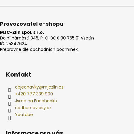
Provozovatel e-shopu
MJC-Zlín spol. s r.o.
Dolní náměstí 345, P. O. BOX 90 755 01 Vsetín
IČ: 25347624
Přepravné dle obchodních podmínek.
Kontakt
objednavky
@
mjczlin.cz
+420 777 339 900
Jsme na Facebooku
nadhernevlasy.cz
Youtube
Informace pro vás