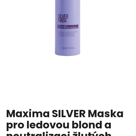
a
j
í
t
?
HLEDAT
D
o
p
Maxima SILVER Maska
o
pro ledovou blond a
r
u
neutralizaci žlutých