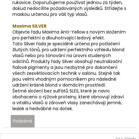
rukavice
. Doporučujeme používat jednou za týden,
dokud nedocílíte požadovaných výsledků. Střídejte s
maskou určenou pro váš typ vlasů.
Maxima SILVER
Objevte řadu Maxima Anti-Yellow s novým složením
pro perfektní a dlouhotrvající ledový efekt.
Tato Silver řada je speciálně určena pro potlačení
žlutých tónů, pro udržení perfektního vzhledu blond
vlasů nebo pro tónování na úrovni studených
odstínů. Produkty řady Silver obsahují neutralizační
fialové pigmenty a jsou nezbytné pro dokončení
všech zesvětlovacích technik v salónu. Stejně tak
jsou velmi vhodným pomocníkem pro následné
udržení krásné blond v domácím prostředí.
Šetrné složení bez sulfátů SLES, které je navíc
obohaceno o rýžové proteiny, které obnovují zdraví
a vitalitu vlasů a zároveň vlasy zanechávají jemné,
lesklé a hedvábné na dotek.
Podobné