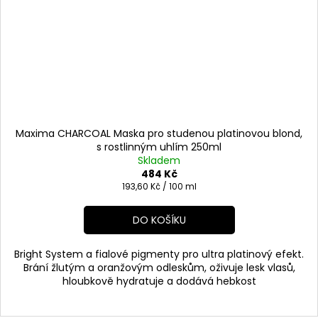
Maxima CHARCOAL Maska pro studenou platinovou blond,
s rostlinným uhlím 250ml
Skladem
484 Kč
Měrná
193,60 Kč / 100 ml
cena:
DO KOŠÍKU
Bright System a fialové pigmenty pro ultra platinový efekt.
Brání žlutým a oranžovým odleskům, oživuje lesk vlasů,
hloubkově hydratuje a dodává hebkost