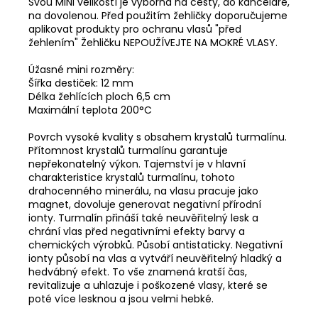
Svou MINI velikostí je výborná na cesty, do kanceláře,
na dovolenou. Před použitím žehličky doporučujeme
aplikovat produkty pro ochranu vlasů "před
žehlením" Žehličku NEPOUŽÍVEJTE NA MOKRÉ VLASY.
Úžasné mini rozměry:
Šířka destiček: 12 mm
Délka žehlících ploch 6,5 cm
Maximální teplota 200°C
Povrch vysoké kvality s obsahem krystalů turmalínu.
Přítomnost krystalů turmalínu garantuje
nepřekonatelný výkon. Tajemství je v hlavní
charakteristice krystalů turmalínu, tohoto
drahocenného minerálu, na vlasu pracuje jako
magnet, dovoluje generovat negativní přírodní
ionty. Turmalín přináší také neuvěřitelný lesk a
chrání vlas před negativními efekty barvy a
chemických výrobků. Působí antistaticky. Negativní
ionty působí na vlas a vytváří neuvěřitelný hladký a
hedvábný efekt. To vše znamená kratší čas,
revitalizuje a uhlazuje i poškozené vlasy, které se
poté více lesknou a jsou velmi hebké.