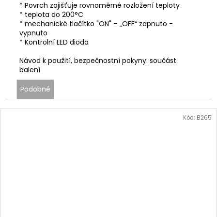
* Povrch zajišťuje rovnoměrné rozložení teploty
* teplota do 200°C
* mechanické tlačítko "ON" – „OFF“ zapnuto -
vypnuto
* Kontrolní LED dioda
Návod k použití, bezpečnostní pokyny: součást
balení
Podobné
Kód:
B265