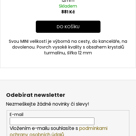
12mm
Skladem
881 Kč
DO KOŠÍKU
Svou MINI velikostí je výborná na cesty, do kanceláře, na
dovolenou. Povrch vysoké kvality s obsahem krystalů
turmalínu, šířka 12 mm
Z
á
Odebírat newsletter
p
Nezmeškejte žádné novinky či slevy!
a
t
E-mail
í
Vložením e-mailu souhlasíte s
podmínkami
ochrany osobních údajů