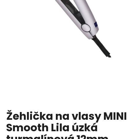
a
j
í
t
?
HLEDAT
D
o
p
Žehlička na vlasy MINI
o
Smooth Lila úzká
r
u
turmalínová 12mm