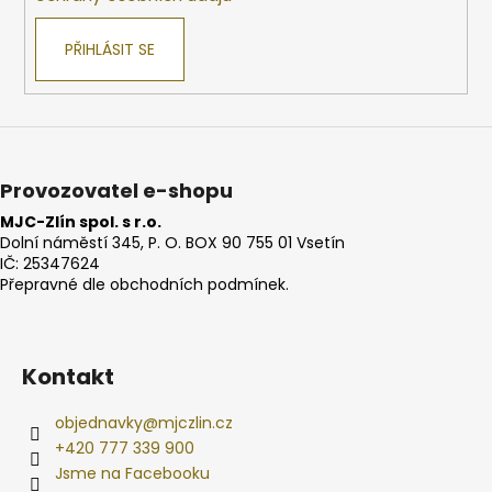
PŘIHLÁSIT SE
Provozovatel e-shopu
MJC-Zlín spol. s r.o.
Dolní náměstí 345, P. O. BOX 90 755 01 Vsetín
IČ: 25347624
Přepravné dle obchodních podmínek.
Kontakt
objednavky
@
mjczlin.cz
+420 777 339 900
Jsme na Facebooku