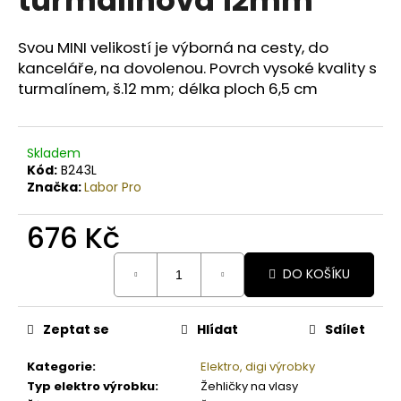
č
u
j
Svou MINI velikostí je výborná na cesty, do
e
kanceláře, na dovolenou. Povrch vysoké kvality s
m
turmalínem, š.12 mm; délka ploch 6,5 cm
e
BODY
Skladem
BY
Kód:
B243L
SIMONA
Značka:
Labor Pro
LEVANDULE
ORGANICKÉ
676 Kč
RUČNĚ
VYRÁBĚNÉ
BAMBUCKÉ
Měrná
DO KOŠÍKU
MÁSLO
cena:
S
HEŘMÁNKEM
250ML
Zeptat se
Hlídat
Sdílet
990
Kč
Kategorie
:
Elektro, digi výrobky
Typ elektro výrobku
:
Žehličky na vlasy