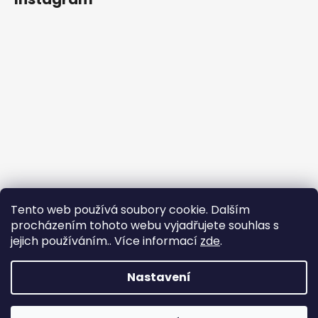
Tento web používá soubory cookie. Dalším
procházením tohoto webu vyjadřujete souhlas s
jejich používáním.. Více informací
zde
.
Sledovat na Instagramu
Nastavení
Vytvořil Shoptet
Copyright 2026
nadhernevlasy.cz
. Všechna práva