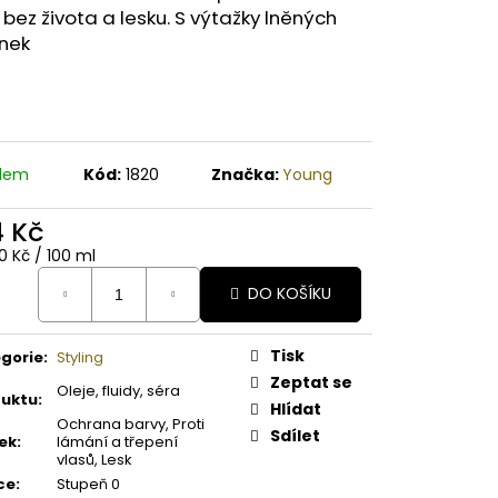
A PAPAYA ORGANICKÉ
 bez života a lesku. S výtažky lněných
É BAMBUCKÉ MÁSLO
nek
adem
Kód:
1820
Značka:
Young
4 Kč
ná
0 Kč / 100 ml
:
DO KOŠÍKU
Tisk
gorie
:
Styling
Zeptat se
Oleje, fluidy, séra
uktu
:
Hlídat
Ochrana barvy, Proti
Sdílet
ek
:
lámání a třepení
vlasů, Lesk
ce
:
Stupeň 0