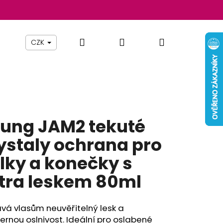
Hledat
Přihlášení
Nákupní
Beauty By Simona
Pomůcky
Nábytek
Z
CZK
košík
ung JAM2 tekuté
ystaly ochrana pro
lky a konečky s
tra leskem 80ml
Následující
vá vlasům neuvěřitelný lesk a
rnou oslnivost. Ideální pro oslabené