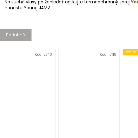
Na suché vlasy po žehlední: aplikujte termoochranný sprej
Yo
naneste Young JAM2
Podobné
VÝPR
Kód:
2740
Kód:
17119