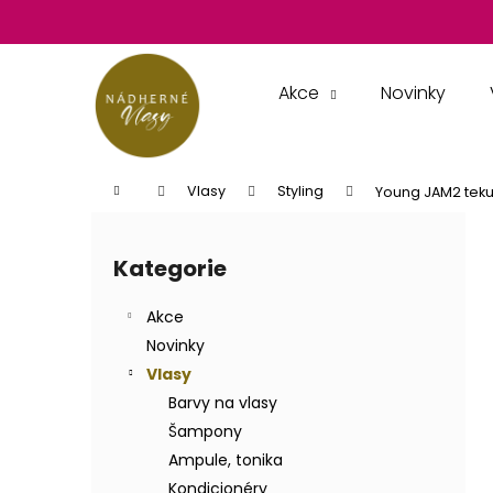
K
Přejít
na
o
obsah
Zpět
Zpět
š
do
do
í
Akce
Novinky
k
obchodu
obchodu
Domů
Vlasy
Styling
Young JAM2 tekut
P
o
Kategorie
Přeskočit
s
kategorie
t
Akce
r
Novinky
a
Vlasy
n
Barvy na vlasy
n
Šampony
í
Ampule, tonika
p
Kondicionéry