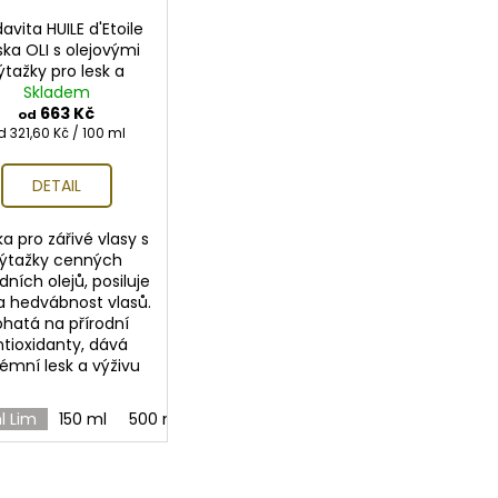
vita HUILE d'Etoile
ka OLI s olejovými
ýtažky pro lesk a
edvábnost vlasů
Skladem
Doprodej
663 Kč
od
ěrná
d 321,60 Kč / 100 ml
ena:
DETAIL
a pro zářivé vlasy s
ýtažky cenných
dních olejů, posiluje
 a hedvábnost vlasů.
ohatá na přírodní
ntioxidanty, dává
rémní lesk a výživu
l Lim
150 ml
500 ml