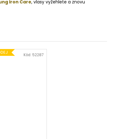
ung Iron Care
, vlasy vyžehlete a znovu
ODEJ
Kód:
52287