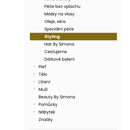
BODY BY SIMONA BANÁN ORGANICKÉ
a
RUČNĚ VYRÁBĚNÉ BAMBUCKÉ MÁSLO
Péče bez oplachu
n
200ML
Masky na vlasy
e
749 Kč
Oleje, séra
l
Speciální péče
Styling
Hair By Simona
Cestujeme
Dárkové balení
Pleť
Tělo
Líčení
Muži
Beauty By Simona
Pomůcky
Nábytek
Značky