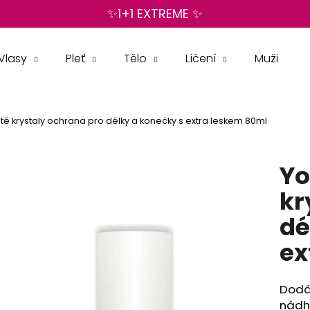
✨1+1 EXTREME ✨
Vlasy
Pleť
Tělo
Líčení
Muži
Co potřebujete najít?
é krystaly ochrana pro délky a konečky s extra leskem 80ml
HLEDAT
Yo
Doporučujeme
kr
dé
ex
Dodá
nádhe