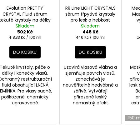
Evolution PRETTY
RR Line LIGHT CRYSTALS
Meda
CRYSTAL Fluid sérum
sérum třpytivé krystaly
Mas
tekuté krystaly na délky
pro lesk a hebkost
v
a konečky 120ml
Skladem
vlasů 100ml
Skladem
h
502 Kč
446 Kč
Měrná
Měrná
M
418,33 Kč / 100 ml
446 Kč / 100 ml
o
cena:
cena:
c
DO KOŠÍKU
DO KOŠÍKU
Tekuté krystaly, péče o
Uzavírá vlasová vlákna a
Mask
délky i konečky vlasů.
zjemňuje povrch vlasů,
v
Ochranný restrukturační
zanechává je
příro
fluid obsahující LNĚNÁ
neuvěřitelně hedvábné a
lesk
EMÍNKA. Pro vlasy suché,
zářivé. Vytvářejí
B
poškozené, chemicky
přirozeně lesklý
a
upravované
nemastný efekt
ext
150 m