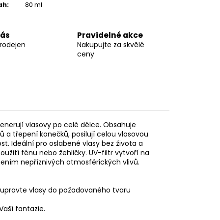
ah
:
80 ml
nás
Pravidelné akce
prodejen
Nakupujte za skvělé
ceny
nerují vlasovy po celé délce. Obsahuje
 a třepení konečků, posilují celou vlasovou
st. Ideální pro oslabené vlasy bez života a
oužití fénu nebo žehličky. UV-filtr vytvoří na
obením nepříznivých atmosférických vlivů.
é upravte vlasy do požadovaného tvaru
Vaší fantazie.