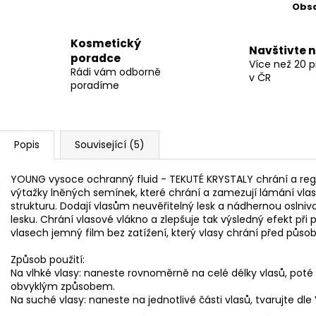
Obs
Kosmetický
Navštivte 
poradce
Více než 20 
Rádi vám odborně
v ČR
poradíme
Popis
Související (5)
YOUNG vysoce ochranný fluid - TEKUTÉ KRYSTALY chrání a rege
výtažky lněných semínek, které chrání a zamezují lámání vlasů
strukturu. Dodají vlasům neuvěřitelný lesk a nádhernou oslnivo
lesku. Chrání vlasové vlákno a zlepšuje tak výsledný efekt při p
vlasech jemný film bez zatížení, který vlasy chrání před půs
Způsob použití:
Na vlhké vlasy: naneste rovnoměrně na celé délky vlasů, pot
obvyklým způsobem.
Na suché vlasy: naneste na jednotlivé části vlasů, tvarujte dle 