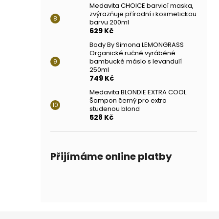
Medavita CHOICE barvicí maska,
zvýrazňuje přírodní i kosmetickou
barvu 200ml
629 Kč
Body By Simona LEMONGRASS
Organické ručně vyráběné
bambucké máslo s levandulí
250ml
749 Kč
Medavita BLONDIE EXTRA COOL
Šampon černý pro extra
studenou blond
528 Kč
Přijímáme online platby
Z