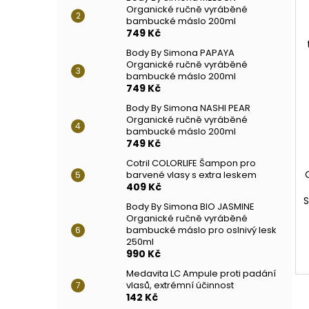
Organické ručně vyráběné
bambucké máslo 200ml
749 Kč
Body By Simona PAPAYA
Organické ručně vyráběné
bambucké máslo 200ml
749 Kč
Body By Simona NASHI PEAR
Organické ručně vyráběné
bambucké máslo 200ml
749 Kč
Cotril COLORLIFE Šampon pro
barvené vlasy s extra leskem
409 Kč
S
Body By Simona BIO JASMINE
Organické ručně vyráběné
bambucké máslo pro oslnivý lesk
250ml
990 Kč
Medavita LC Ampule proti padání
vlasů, extrémní účinnost
142 Kč