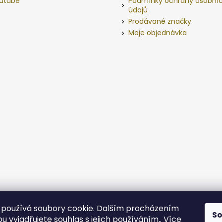
utube
Podmínky ochrany osobní
údajů
Prodávané značky
Moje objednávka
používá soubory cookie. Dalším procházením
S
 vyjadřujete souhlas s jejich používáním.. Více