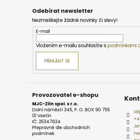
á
Odebírat newsletter
p
Nezmeškejte žádné novinky či slevy!
a
t
E-mail
í
Vložením e-mailu souhlasíte s
podmínkami o
PŘIHLÁSIT SE
Provozovatel e-shopu
Kont
MJC-Zlín spol. s r.o.
Dolní náměstí 345, P. O. BOX 90 755
ob
01 Vsetín
+4
IČ: 25347624
Js
Přepravné dle obchodních
na
podmínek.