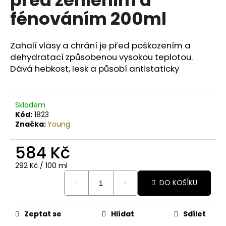
č
u
fénováním 200ml
j
e
m
Zahalí vlasy a chrání je před poškozením a
e
dehydratací způsobenou vysokou teplotou.
Dává hebkost, lesk a působí antistaticky
BODY
BY
SIMONA
Skladem
NASHI
Kód:
1823
PEAR
Značka:
Young
ORGANICKÉ
RUČNĚ
VYRÁBĚNÉ
584 Kč
BAMBUCKÉ
MÁSLO
Měrná
292 Kč / 100 ml
200ML
cena:
DO KOŠÍKU
749
Kč
Zeptat se
Hlídat
Sdílet