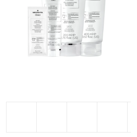
a
j
í
t
?
HLEDAT
D
o
p
o
r
u