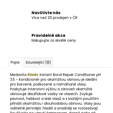
Navštivte nás
Více než 20 prodejen v ČR
Pravidelné akce
Nakupujte za skvělé ceny
Popis
Související (8)
Medavita
Elisièr
Instant Bond Repair Conditioner pH
3.5 - Kondicionér pro okamžitou obnovu je ideální
pro barvené, poškozené a namáhané vlasy.
Poskytuje intenzivní výživu a zároveň okamžitě
obnovuje disulfidové vazby ve vlasech. Zvyšuje
pevnost, hebkost a lesk vlasů a s každým použitím
přináší okamžitou i dlouhodobou obnovu. Vlasy jsou
viditelně jemnější, hladší a snadněji se rozčesávají.
Používejte po umytí šamponem, denně nebo při