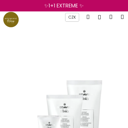
K
Přejít
✨1+1 EXTREME ✨
na
o
obsah
Zpět
Zpět
Hledat
Náku
M
Přihlášen
š
CZK
í
košík
C
k
o
p
o
t
ř
e
b
u
j
e
t
e
n