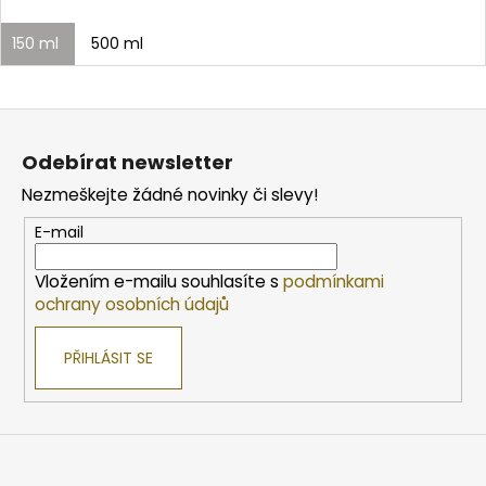
150 ml
500 ml
Z
á
Odebírat newsletter
p
Nezmeškejte žádné novinky či slevy!
a
t
E-mail
í
Vložením e-mailu souhlasíte s
podmínkami
ochrany osobních údajů
PŘIHLÁSIT SE