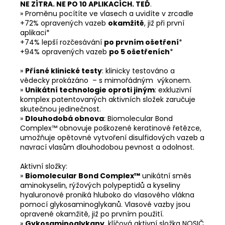
NE ZÍTRA. NE PO 10 APLIKACÍCH. TEĎ
.
» Proměnu pocítíte ve vlasech a uvidíte v zrcadle
+72% opravených vazeb
okamžitě
, již při první
aplikaci*
+74% lepší rozčesávání
po prvním ošetření
*
+94% opravených vazeb
po 5 ošetřeních
*
»
Přísné klinické testy
: klinicky testováno a
vědecky prokázáno – s mimořádným výkonem.
»
Unikátní technologie oproti jiným
: exkluzivní
komplex patentovaných aktivních složek zaručuje
skutečnou jedinečnost.
»
Dlouhodobá obnova
: Biomolecular Bond
Complex™ obnovuje poškozené keratinové řetězce,
umožňuje opětovné vytvoření disulfidových vazeb a
navrací vlasům dlouhodobou pevnost a odolnost.
Aktivní složky:
»
Biomolecular Bond Complex™
unikátní směs
aminokyselin, rýžových polypeptidů a kyseliny
hyaluronové proniká hluboko do vlasového vlákna
pomocí glykosaminoglykanů. Vlasové vazby jsou
opravené okamžitě, již po prvním použití.
»
Gykosaminoglykany
, klíčová aktivní složka NOSIČ