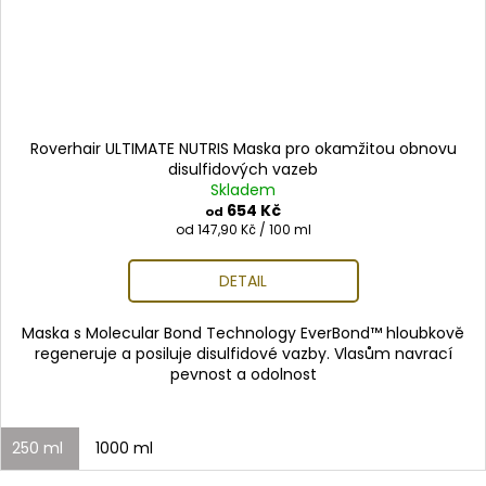
Roverhair ULTIMATE NUTRIS Maska pro okamžitou obnovu
disulfidových vazeb
Skladem
654 Kč
od
Měrná
od 147,90 Kč / 100 ml
cena:
DETAIL
Maska s Molecular Bond Technology EverBond™ hloubkově
regeneruje a posiluje disulfidové vazby. Vlasům navrací
pevnost a odolnost
250 ml
1000 ml