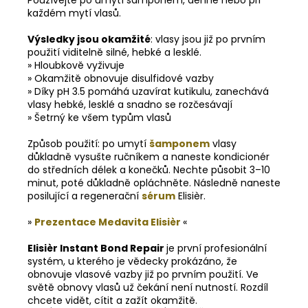
každém mytí vlasů.
Výsledky jsou okamžité
: vlasy jsou již po prvním
použití viditelně silné, hebké a lesklé.
» Hloubkově vyživuje
» Okamžitě obnovuje disulfidové vazby
» Díky pH 3.5 pomáhá uzavírat kutikulu, zanechává
vlasy hebké, lesklé a snadno se rozčesávají
» Šetrný ke všem typům vlasů
Způsob použití: po umytí
šamponem
vlasy
důkladně vysušte ručníkem a naneste kondicionér
do středních délek a konečků. Nechte působit 3–10
minut, poté důkladně opláchněte. Následně naneste
posilující a regenerační
sérum
Elisièr.
»
Prezentace Medavita Elisièr
«
Elisièr
Instant Bond Repair
je první profesionální
systém, u kterého je vědecky prokázáno, že
obnovuje vlasové vazby již po prvním použití. Ve
světě obnovy vlasů už čekání není nutností. Rozdíl
chcete vidět, cítit a zažít okamžitě.