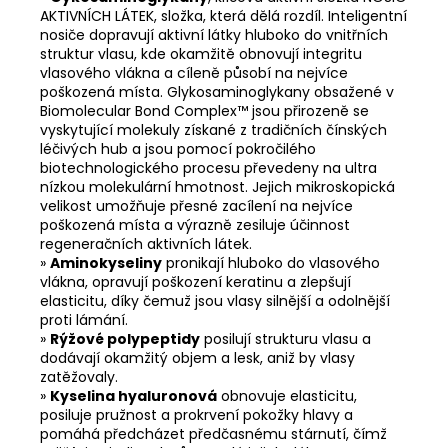
AKTIVNÍCH LÁTEK, složka, která dělá rozdíl. Inteligentní
nosiče dopravují aktivní látky hluboko do vnitřních
struktur vlasu, kde okamžitě obnovují integritu
vlasového vlákna a cíleně působí na nejvíce
poškozená místa. Glykosaminoglykany obsažené v
Biomolecular Bond Complex™ jsou přirozeně se
vyskytující molekuly získané z tradičních čínských
léčivých hub a jsou pomocí pokročilého
biotechnologického procesu převedeny na ultra
nízkou molekulární hmotnost. Jejich mikroskopická
velikost umožňuje přesné zacílení na nejvíce
poškozená místa a výrazně zesiluje účinnost
regeneračních aktivních látek.
»
Aminokyseliny
pronikají hluboko do vlasového
vlákna, opravují poškození keratinu a zlepšují
elasticitu, díky čemuž jsou vlasy silnější a odolnější
proti lámání.
»
Rýžové polypeptidy
posilují strukturu vlasu a
dodávají okamžitý objem a lesk, aniž by vlasy
zatěžovaly.
»
Kyselina hyaluronová
obnovuje elasticitu,
posiluje pružnost a prokrvení pokožky hlavy a
pomáhá předcházet předčasnému stárnutí, čímž