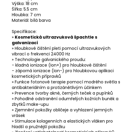
Výška: 18 cm
Šířka: 5.5 cm
Hloubka: 7 cm
Materiál: bílá barva
Specifikace:
»
Kosmetická ultrazvuková špachtle s
galvanizací
» Hloubkové čištění pleti pomocí ultrazvukových
vibrací o frekvenci 24000 Hz
» Technologie galvanického proudu:
- kladná ionizace (Ion+) pro hloubkové čištění
- záporná ionizace (Ion-) pro hloubkovou aplikaci
kosmetických přípravků
» Funkce fotonové terapie pomocí modrého světla s
antibakteriálním a protizánětlivým účinkem
» Prevence tvorby akné, černých teček a pupínků
» Pohodlné odstranění odumřelých kožních buněk a
zbytků make-upu
» Zjemnění pokožky obličeje a vyhlazení jemných
vrásek
» Stimulace kolagenních a elastických vláken pro
hladší a pružnější pokožku