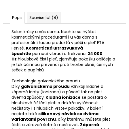
Popis
Související (8)
Salon krásy u vás doma. Nechte se hýčkat
kosmetickými procedurami i u vás doma s
profesionální řadou produktů v péči o pleť ETA
Fenité.
Kosmetická ultrazvuková
špachtle
pomocí vibrací o frekvenci
24 000
Hz
hloubkově čistí pleť, zjemňuje pokožku obličeje a
je tak účinnou prevencí proti tvorbě akné, černých
teček a pupínků
Technologie galvanického proudu.
Díky
galvanickému proudu
vznikají kladné a
záporné ionty (ionizace) a působí tak na pleť
dvěma způsoby.
Kladná ionizace
se postará o
hloubkové čištění pleti a dokáže vytáhnout
nečistoty i z hlubších vrstev pokožky. V balení
najdete také
silikonový návlek se dvěma
variantami povrchu
, díky kterému můžete pleť
čistit a zároveň šetrně masírovat.
Záporná