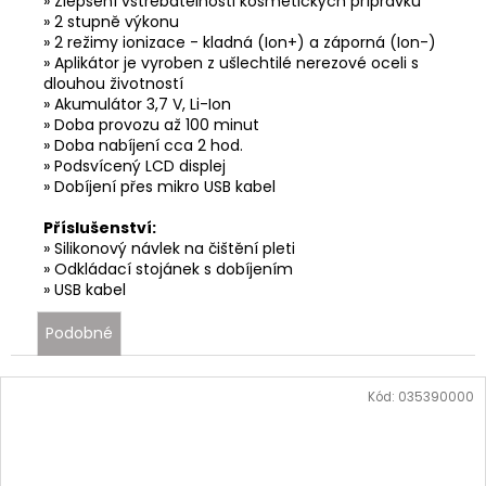
» Zlepšení vstřebatelnosti kosmetických přípravků
» 2 stupně výkonu
» 2 režimy ionizace - kladná (Ion+) a záporná (Ion-)
» Aplikátor je vyroben z ušlechtilé nerezové oceli s
dlouhou životností
» Akumulátor 3,7 V, Li-Ion
» Doba provozu až 100 minut
» Doba nabíjení cca 2 hod.
» Podsvícený LCD displej
» Dobíjení přes mikro USB kabel
Příslušenství:
» Silikonový návlek na čištění pleti
» Odkládací stojánek s dobíjením
» USB kabel
Podobné
Kód:
035390000