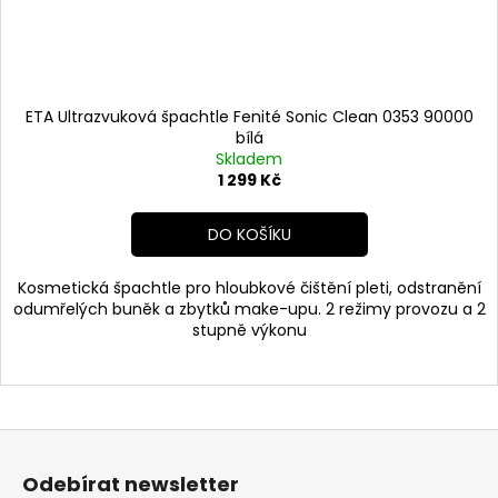
ETA Ultrazvuková špachtle Fenité Sonic Clean 0353 90000
bílá
Skladem
1 299 Kč
DO KOŠÍKU
Kosmetická špachtle pro hloubkové čištění pleti, odstranění
odumřelých buněk a zbytků make-upu. 2 režimy provozu a 2
stupně výkonu
Z
á
Odebírat newsletter