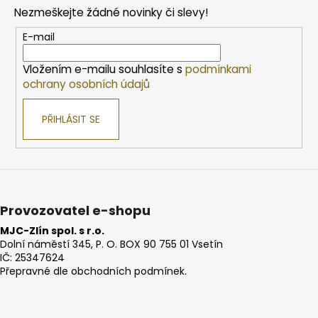
p
Nezmeškejte žádné novinky či slevy!
a
t
E-mail
í
Vložením e-mailu souhlasíte s
podmínkami
ochrany osobních údajů
PŘIHLÁSIT SE
Provozovatel e-shopu
MJC-Zlín spol. s r.o.
Dolní náměstí 345, P. O. BOX 90 755 01 Vsetín
IČ: 25347624
Přepravné dle obchodních podmínek.