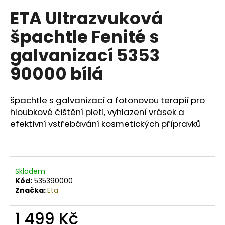
č
u
ETA Ultrazvuková
j
špachtle Fenité s
e
m
galvanizací 5353
e
90000 bílá
COLORS
KERATIN
špachtle s galvanizací a fotonovou terapií pro
COMPLEX
hloubkové čištění pleti, vyhlazení vrásek a
BARVA
SET
efektivní vstřebávání kosmetických přípravků
5.99
ČOKOLÁDA
129
Kč
Původně:
Skladem
165
Kód:
535390000
Kč
Značka:
Eta
1 499 Kč