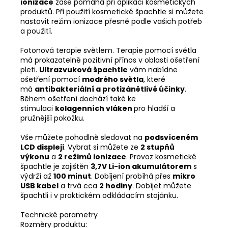
ionizace
zase pomáhá při aplikaci kosmetických
produktů. Při použití kosmetické špachtle si můžete
nastavit režim ionizace přesně podle vašich potřeb
a použití.
Fotonová terapie světlem. Terapie pomocí světla
má prokazatelně pozitivní přínos v oblasti ošetření
pleti.
Ultrazvuková špachtle
vám nabídne
ošetření pomocí
modrého světla
, které
má
antibakteriální a protizánětlivé účinky
.
Během ošetření dochází také ke
stimulaci
kolagenních vláken
pro hladší a
pružnější pokožku.
Vše můžete pohodlně sledovat na
podsvíceném
LCD displeji
. Vybrat si můžete ze
2 stupňů
výkonu
a
2 režimů ionizace
. Provoz kosmetické
špachtle je zajištěn
3,7V Li-ion akumulátorem
s
výdrží až
100 minut
. Dobíjení probíhá přes
mikro
USB kabel
a trvá cca
2 hodiny
. Dobíjet můžete
špachtli i v praktickém odkládacím stojánku.
Technické parametry
Rozměry produktu: