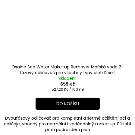
Osaine Sea Water Make-up Remover Mořská voda 2-
fázový odličovač pro všechny typy pleti 125ml
Skladem
659 Kč
Měrná
527,20 Kč / 100 ml
cena:
DO KOŠÍKU
Dvoufázový odličovač pro kompletní a šetrné očištění očí a
obličeje, vhodný pro normální i voděodolný make-up. Působí
proti podráždění pleti