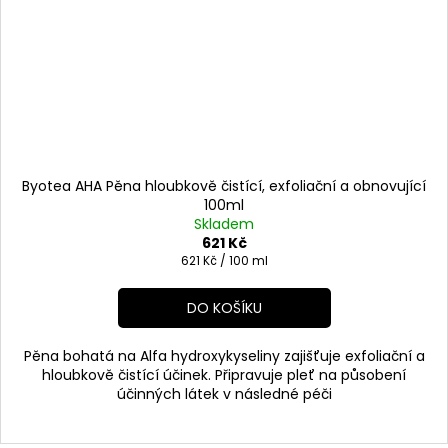
Byotea AHA Pěna hloubkově čistící, exfoliační a obnovující
100ml
Skladem
621 Kč
Měrná
621 Kč / 100 ml
cena:
DO KOŠÍKU
Pěna bohatá na Alfa hydroxykyseliny zajišťuje exfoliační a
hloubkově čistící účinek. Připravuje pleť na působení
účinných látek v následné péči