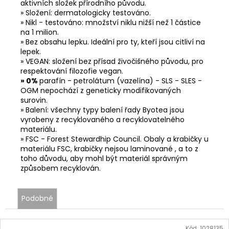
aktivních složek přírodního původu.
» Složení: dermatologicky testováno.
» Nikl - testováno: množství niklu nižší než 1 částice
na 1 milion.
» Bez obsahu lepku. Ideální pro ty, kteří jsou citliví na
lepek.
» VEGAN: složení bez přísad živočišného původu, pro
respektování filozofie vegan.
» 0%
parafín - petrolátum (vazelína) - SLS - SLES -
OGM nepochází z geneticky modifikovaných
surovin.
» Balení: všechny typy balení řady Byotea jsou
vyrobeny z recyklovaného a recyklovatelného
materiálu.
» FSC - Forest Stewardhip Council. Obaly a krabičky u
materiálu FSC, krabičky nejsou laminované , a to z
toho důvodu, aby mohl být materiál správným
způsobem recyklován.
Podobné
Kód:
1028135