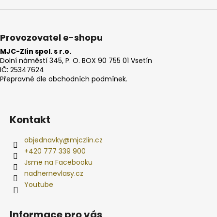
Provozovatel e-shopu
MJC-Zlín spol. s r.o.
Dolní náměstí 345, P. O. BOX 90 755 01 Vsetín
IČ: 25347624
Přepravné dle obchodních podmínek.
Kontakt
objednavky
@
mjczlin.cz
+420 777 339 900
Jsme na Facebooku
nadhernevlasy.cz
Youtube
Informace pro vás