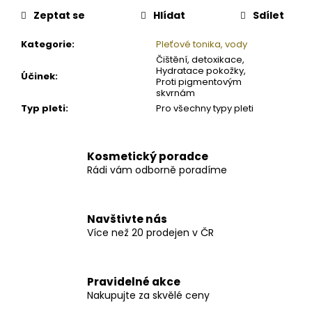
Zeptat se
Hlídat
Sdílet
Kategorie
:
Pleťové tonika, vody
Čištění, detoxikace,
Hydratace pokožky,
Účinek
:
Proti pigmentovým
skvrnám
Typ pleti
:
Pro všechny typy pleti
Kosmetický poradce
Rádi vám odborně poradíme
Navštivte nás
Více než 20 prodejen v ČR
Pravidelné akce
Nakupujte za skvělé ceny