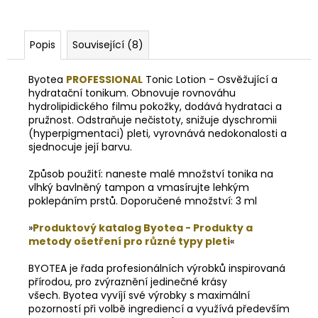
Popis
Související (8)
Byotea
PROFESSIONAL
Tonic Lotion - Osvěžující a
hydratační tonikum. Obnovuje rovnováhu
hydrolipidického filmu pokožky, dodává hydrataci a
pružnost. Odstraňuje nečistoty, snižuje dyschromii
(hyperpigmentaci) pleti, vyrovnává nedokonalosti a
sjednocuje její barvu.
Způsob použití: naneste malé množství tonika na
vlhký bavlněný tampon a vmasírujte lehkým
poklepáním prstů. Doporučené množství: 3 ml
»
Produktový katalog Byotea - Produkty a
metody ošetření pro různé typy pleti
«
BYOTEA je řada profesionálních výrobků inspirovaná
přírodou, pro zvýraznění jedinečné krásy
všech. Byotea vyvíjí své výrobky s maximální
pozorností při volbě ingrediencí a využívá především