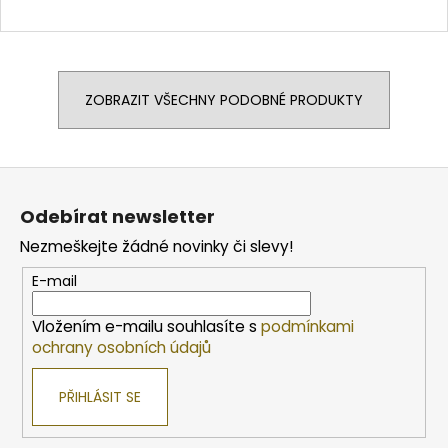
ZOBRAZIT VŠECHNY PODOBNÉ PRODUKTY
Z
á
Odebírat newsletter
p
Nezmeškejte žádné novinky či slevy!
a
t
E-mail
í
Vložením e-mailu souhlasíte s
podmínkami
ochrany osobních údajů
PŘIHLÁSIT SE