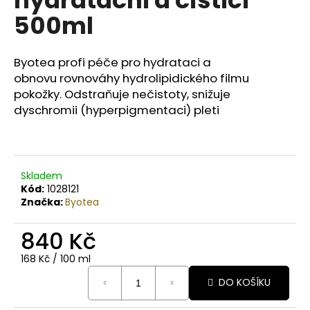
č
u
500ml
j
e
m
Byotea profi péče pro hydrataci a
e
obnovu
rovnováhy hydrolipidického filmu
pokožky. Odstraňuje nečistoty, snižuje
dyschromii (hyperpigmentaci) pleti
BODY
BY
SIMONA
BANÁN
ORGANICKÉ
Skladem
RUČNĚ
VYRÁBĚNÉ
Kód:
1028121
BAMBUCKÉ
Značka:
Byotea
MÁSLO
200ML
840 Kč
749
Kč
Měrná
168 Kč / 100 ml
cena:
DO KOŠÍKU