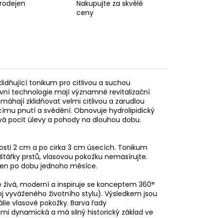
prodejen
Nakupujte za skvělé
ceny
klidňující tonikum pro citlivou a suchou
ivní technologie mají významné revitalizační
omáhají zklidňovat velmi citlivou a zarudlou
ímu pnutí a svědění. Obnovuje hydrolipidický
ává pocit úlevy a pohody na dlouhou dobu.
nosti 2 cm a po cirka 3 cm úsecích. Tonikum
tářky prstů, vlasovou pokožku nemasírujte.
den po dobu jednoho měsíce.
je živá, moderní a inspiruje se konceptem 360°
voj vyváženého životního stylu). Výsledkem jsou
álie vlasové pokožky. Barva řady
i dynamická a má silný historický základ ve