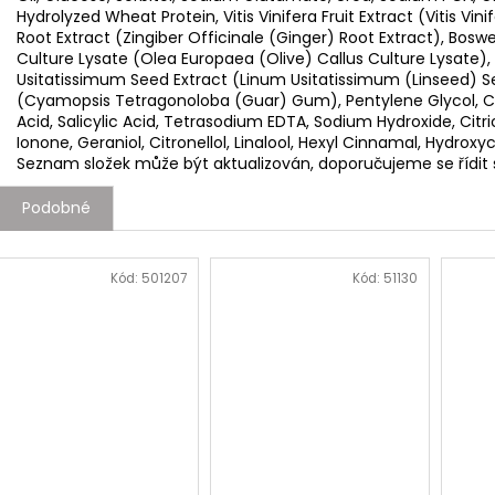
Hydrolyzed Wheat Protein, Vitis Vinifera Fruit Extract (Vitis Vini
Root Extract (Zingiber Officinale (Ginger) Root Extract), Boswe
Culture Lysate (Olea Europaea (Olive) Callus Culture Lysate)
Usitatissimum Seed Extract (Linum Usitatissimum (Linseed)
(Cyamopsis Tetragonoloba (Guar) Gum), Pentylene Glycol, Cy
Acid, Salicylic Acid, Tetrasodium EDTA, Sodium Hydroxide, Cit
Ionone, Geraniol, Citronellol, Linalool, Hexyl Cinnamal, Hydroxy
Seznam složek může být aktualizován, doporučujeme se řídi
Podobné
Kód:
501207
Kód:
51130