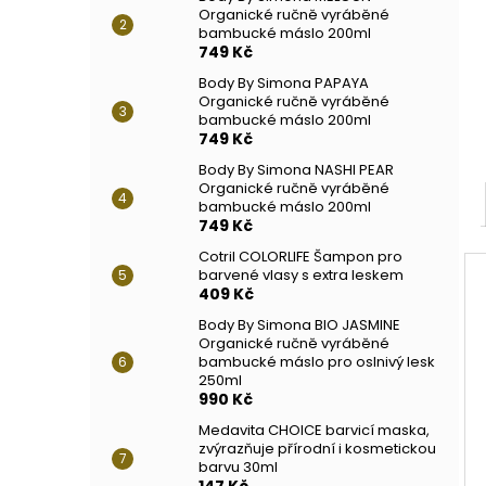
Organické ručně vyráběné
bambucké máslo 200ml
749 Kč
Body By Simona PAPAYA
Organické ručně vyráběné
bambucké máslo 200ml
749 Kč
Body By Simona NASHI PEAR
Organické ručně vyráběné
bambucké máslo 200ml
749 Kč
Cotril COLORLIFE Šampon pro
barvené vlasy s extra leskem
409 Kč
Body By Simona BIO JASMINE
Organické ručně vyráběné
bambucké máslo pro oslnivý lesk
250ml
990 Kč
Medavita CHOICE barvicí maska,
zvýrazňuje přírodní i kosmetickou
barvu 30ml
147 Kč