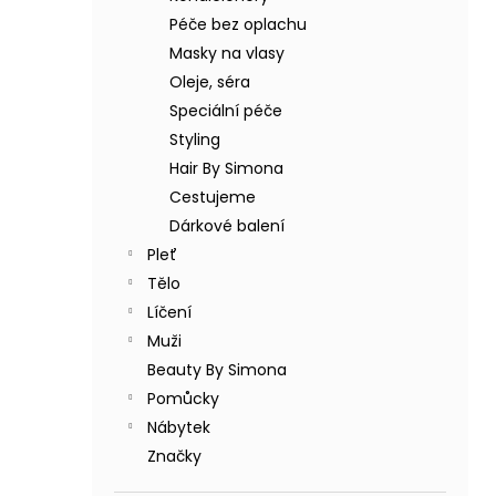
BODY BY SIMONA BANÁN ORGANICKÉ
a
RUČNĚ VYRÁBĚNÉ BAMBUCKÉ MÁSLO
Péče bez oplachu
n
200ML
Masky na vlasy
e
749 Kč
Oleje, séra
l
Speciální péče
Styling
Hair By Simona
Cestujeme
Dárkové balení
Pleť
Tělo
Líčení
Muži
Beauty By Simona
Pomůcky
Nábytek
Značky