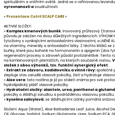
spirituálním a vnitřním světě. Jedná se o rafinovanou levand
vyrovnanosti a
soudružnosti.
»
Prezentace Cotril SCALP CARE
«
AKTIVNÍ SLOŽKY:
»
Komplex kmenových buněk
: inovovaný průřezový (transve
původu je založen na dvou důležitých ingrediencích: VÝHON
fytoživiny s vynikajícími antioxidačními vlastnostmi, a LNĚNÉ 
na vitamíny, minerály a antioxidační látky. Z těchto klíčků s
buňky, které jsou bohaté na formononetin a apigenín (dva fyto
regenerační procesy a zároveň působí protizánětlivě. Tento r
na kombinovaných plantážích, na kterých současně rostou.
V
složek z obou výhonků, tzv. funkční synergický efekt
.
»
Extrakt ze zázvoru, kadidlovníku a vinné révy:
společné p
zlepšuje stav zarudlé vlasové pokožky, čistí a hydratuje vlaso
»
Aloe vera
: tato rostlina je již po staletí známa pro své prot
hydrolipidický plášť vlasové pokožky.
»
Hydratační složky: alantoin, urea,
panthenol
a glutamá
pokožky a zklidňují zarudlou a podrážděnou vlasovou pokožku.
»
kyselina salicylová:
se zklidňujícími účinky pomáhá snižov
Složení: Aqua (Water), Aloe Barbadensis Leaf Juice, Alcohol 
Oil, Glucose, Sorbitol, Sodium Glutamate, Urea, Sodium PCA, Gly