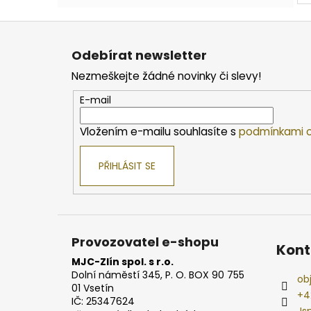
Z
á
Odebírat newsletter
p
Nezmeškejte žádné novinky či slevy!
a
t
E-mail
í
Vložením e-mailu souhlasíte s
podmínkami o
PŘIHLÁSIT SE
Provozovatel e-shopu
Kont
MJC-Zlín spol. s r.o.
Dolní náměstí 345, P. O. BOX 90 755
ob
01 Vsetín
+4
IČ: 25347624
Js