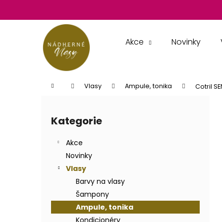
K
Přejít
na
o
obsah
Zpět
Zpět
š
do
do
í
Akce
Novinky
k
obchodu
obchodu
Domů
Vlasy
Ampule, tonika
Cotril S
P
o
Kategorie
Přeskočit
s
kategorie
t
Akce
r
Novinky
a
Vlasy
n
Barvy na vlasy
n
Šampony
í
Ampule, tonika
p
Kondicionéry