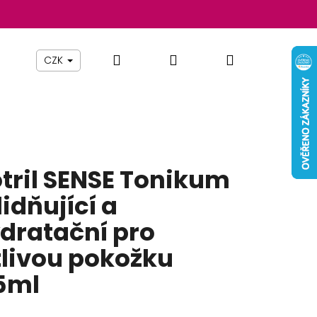
Hledat
Přihlášení
Nákupní
Beauty By Simona
Pomůcky
Nábytek
Z
CZK
košík
tril SENSE Tonikum
lidňující a
dratační pro
tlivou pokožku
5ml
Následující