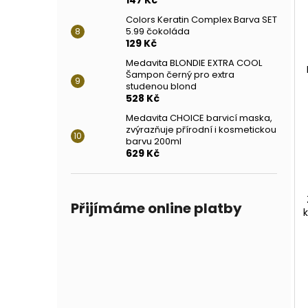
Colors Keratin Complex Barva SET
5.99 čokoláda
129 Kč
Medavita BLONDIE EXTRA COOL
Šampon černý pro extra
studenou blond
528 Kč
Medavita CHOICE barvicí maska,
zvýrazňuje přírodní i kosmetickou
barvu 200ml
629 Kč
Přijímáme online platby
k