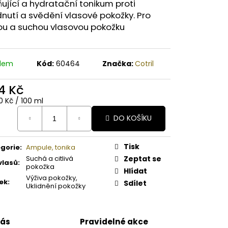
A PAPAYA ORGANICKÉ
ňující a hydratační tonikum proti
É BAMBUCKÉ MÁSLO
nutí a svědění vlasové pokožky. Pro
vou a suchou vlasovou pokožku
adem
Kód:
60464
Značka:
Cotril
4 Kč
ná
0 Kč / 100 ml
:
DO KOŠÍKU
Tisk
gorie
:
Ampule, tonika
Suchá a citlivá
Zeptat se
vlasů
:
pokožka
Hlídat
Výživa pokožky,
ek
:
Sdílet
Uklidnění pokožky
nás
Pravidelné akce