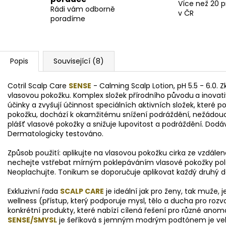
Více než 20 
Rádi vám odborně
v ČR
poradíme
Popis
Související (8)
C
otril Scalp Care
SENSE
- Calming Scalp Lotion, pH 5.5 - 6.0. Z
vlasovou pokožku. Komplex složek přírodního původu
a inovat
účinky a zvyšují účinnost speciálních aktivních složek, které p
pokožku, dochází k okamžitému snížení podráždění, nežádouc
plášť vlasové pokožky a snižuje lupovitost a podráždění. Dod
Dermatologicky testováno.
Způsob použití: aplikujte na vlasovou pokožku cirka ze vzdále
nechejte vstřebat mírným poklepáváním vlasové pokožky polš
Neoplachujte. Tonikum se doporučuje aplikovat každý druhý 
Exkluzivní řada
SCALP CARE
je ideální jak pro ženy, tak muže, 
wellness (přístup, který podporuje mysl, tělo a ducha pro roz
konkrétní produkty, které nabízí cílená řešení pro různé anom
SENSE/SMYSL
je šeříková s jemným modrým podtónem je velm