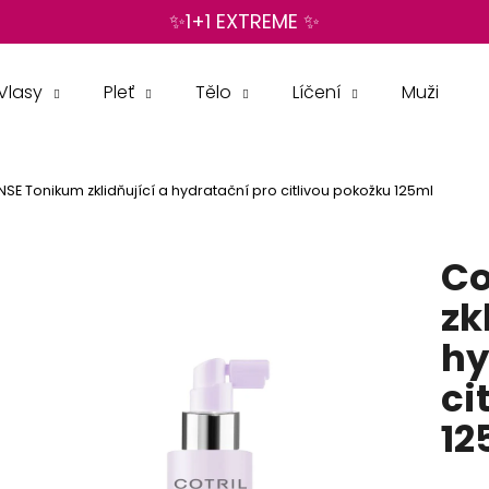
✨1+1 EXTREME ✨
Vlasy
Pleť
Tělo
Líčení
Muži
Co potřebujete najít?
ENSE Tonikum zklidňující a hydratační pro citlivou pokožku 125ml
HLEDAT
Co
Doporučujeme
zk
hy
ci
12