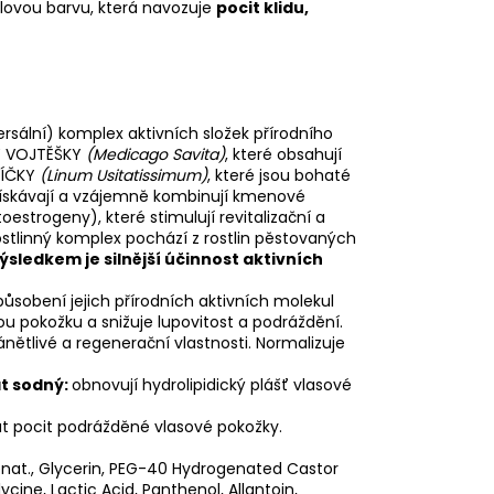
ulovou barvu, která navozuje
pocit klidu,
rsální) komplex aktivních složek přírodního
KY VOJTĚŠKY
(Medicago Savita)
, které obsahují
KLÍČKY
(Linum Usitatissimum)
, které jsou bohaté
e získávají a vzájemně kombinují kmenové
estrogeny), které stimulují revitalizační a
ostlinný komplex pochází z rostlin pěstovaných
ýsledkem je silnější účinnost aktivních
ůsobení jejich přírodních aktivních molekul
vou pokožku a snižuje lupovitost a podráždění.
izánětlivé a regenerační vlastnosti. Normalizuje
t sodný:
obnovují hydrolipidický plášť vlasové
at pocit podrážděné vlasové pokožky.
Denat., Glycerin, PEG-40 Hydrogenated Castor
cine, Lactic Acid, Panthenol, Allantoin,