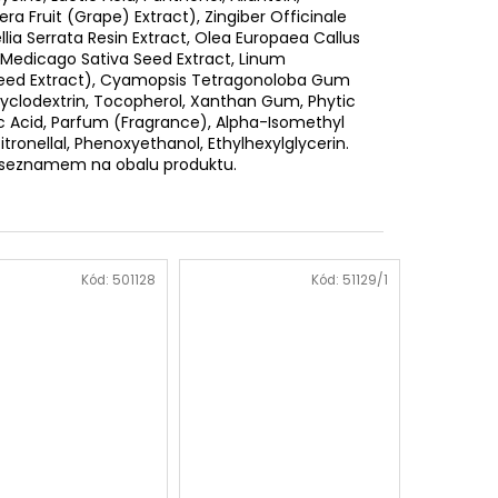
fera Fruit (Grape) Extract), Zingiber Officinale
llia Serrata Resin Extract, Olea Europaea Callus
, Medicago Sativa Seed Extract, Linum
 Seed Extract), Cyamopsis Tetragonoloba Gum
clodextrin, Tocopherol, Xanthan Gum, Phytic
ric Acid, Parfum (Fragrance), Alpha-Isomethyl
citronellal, Phenoxyethanol, Ethylhexylglycerin.
t seznamem na obalu produktu.
Kód:
501128
Kód:
51129/1