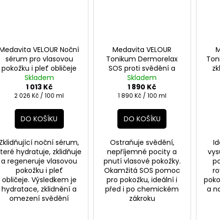
Medavita VELOUR Noční
Medavita VELOUR
M
sérum pro vlasovou
Tonikum Dermorelax
Ton
pokožku i pleť obličeje
SOS proti svědění a
zk
Skladem
50ml
podráždění vlasové
Skladem
pod
1 013 Kč
pokožky 100ml
1 890 Kč
Měrná
Měrná
2 026 Kč / 100 ml
1 890 Kč / 100 ml
cena:
cena:
DO KOŠÍKU
DO KOŠÍKU
Zklidňující noční sérum,
Ostraňuje svědění,
Id
teré hydratuje, zklidňuje
nepříjemné pocity a
vys
a regeneruje vlasovou
pnutí vlasové pokožky.
p
pokožku i pleť
Okamžitá SOS pomoc
r
obličeje. Výsledkem je
pro pokožku, ideální i
poko
hydratace, zklidnění a
před i po chemickém
a na
omezení svědění
zákroku