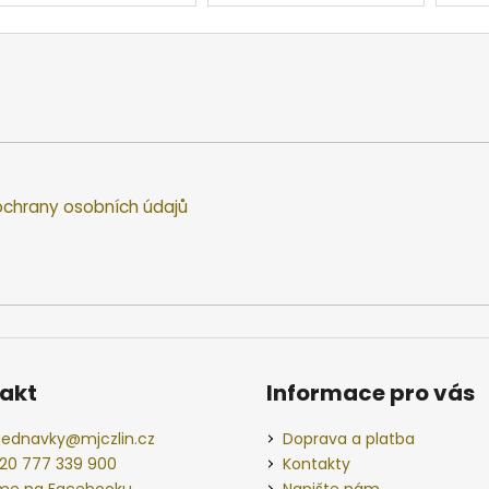
chrany osobních údajů
akt
Informace pro vás
jednavky
@
mjczlin.cz
Doprava a platba
20 777 339 900
Kontakty
me na Facebooku
Napište nám