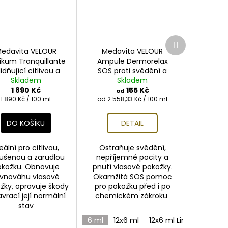
Další
produkt
edavita VELOUR
Medavita VELOUR
ikum Tranquillante
Ampule Dermorelax
lidňující citlivou a
SOS proti svědění a
rážděnou pokožku
Skladem
podráždění vlasové
Skladem
1 890 Kč
100ml
pokožky
155 Kč
od
Měrná
Měrná
1 890 Kč / 100 ml
od 2 558,33 Kč / 100 ml
cena:
cena:
DO KOŠÍKU
DETAIL
eální pro citlivou,
Ostraňuje svědění,
ušenou a zarudlou
nepříjemné pocity a
okožku. Obnovuje
pnutí vlasové pokožky.
ovnováhu vlasové
Okamžitá SOS pomoc
žky, opravuje škody
pro pokožku před i po
vrací její normální
chemickém zákroku
stav
6 ml
12x6 ml
12x6 ml Lim60