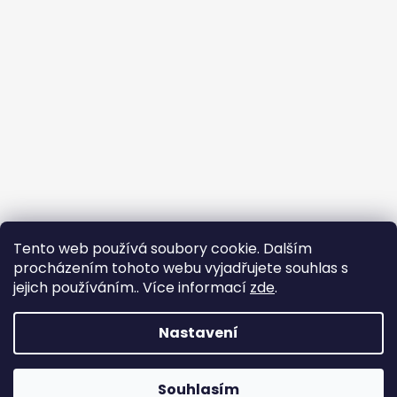
Tento web používá soubory cookie. Dalším
procházením tohoto webu vyjadřujete souhlas s
jejich používáním.. Více informací
zde
.
Sledovat na Instagramu
Nastavení
Vytvořil Shoptet
Copyright 2026
nadhernevlasy.cz
. Všechna práva
Souhlasím
vyhrazena.