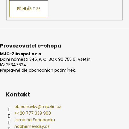
PŘIHLÁSIT SE
Provozovatel e-shopu
MJC-Zlín spol. s r.o.
Dolní náměstí 345, P. O. BOX 90 755 01 Vsetín
IČ: 25347624
Přepravné dle obchodních podmínek.
Kontakt
objednavky
@
mjczlin.cz
+420 777 339 900
Jsme na Facebooku
nadhernevlasy.cz