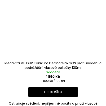
Medavita VELOUR Tonikum Dermorelax SOS proti svědění a
podráždění vlasové pokožky 100ml
Skladem
1 890 Kč
Měrná
1 890 Kč / 100 ml
cena:
DO KOŠÍKU
Ostraňuje svědění, nepříjemné pocity a pnutí vlasové