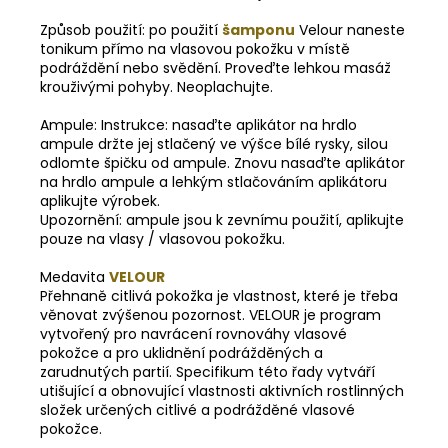
Způsob použití: po použití
šamponu
Velour naneste
tonikum přímo na vlasovou pokožku v místě
podráždění nebo svědění. Proveďte lehkou masáž
krouživými pohyby. Neoplachujte.
Ampule: Instrukce: nasaďte aplikátor na hrdlo
ampule držte jej stlačený ve výšce bílé rysky, silou
odlomte špičku od ampule. Znovu nasaďte aplikátor
na hrdlo ampule a lehkým stlačováním aplikátoru
aplikujte výrobek.
Upozornění: ampule jsou k zevnímu použití, aplikujte
pouze na vlasy / vlasovou pokožku.
Medavita
VELOUR
Přehnaně citlivá pokožka je vlastnost, které je třeba
věnovat zvýšenou pozornost. VELOUR je program
vytvořený pro navrácení rovnováhy vlasové
pokožce a pro uklidnění podrážděných a
zarudnutých partií. Specifikum této řady vytváří
utišující a obnovující vlastnosti aktivních rostlinných
složek určených citlivé a podrážděné vlasové
pokožce.