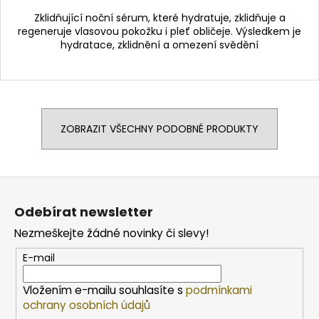
Zklidňující noční sérum, které hydratuje, zklidňuje a
regeneruje vlasovou pokožku i pleť obličeje. Výsledkem je
hydratace, zklidnění a omezení svědění
ZOBRAZIT VŠECHNY PODOBNÉ PRODUKTY
Z
á
Odebírat newsletter
p
Nezmeškejte žádné novinky či slevy!
a
t
E-mail
í
Vložením e-mailu souhlasíte s
podmínkami
ochrany osobních údajů