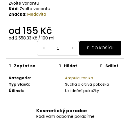
Zvolte variantu
Kód:
Zvolte variantu
Značka:
Medavita
od
155 Kč
Měrná
od 2 558,33 Kč / 100 ml
cena:
DO KOŠÍKU
Zeptat se
Hlídat
Sdílet
Kategorie
:
Ampule, tonika
Typ vlasů
:
Suchá a citlivá pokožka
Účinek
:
Uklidnění pokožky
Kosmetický poradce
Rádi vám odborně poradíme