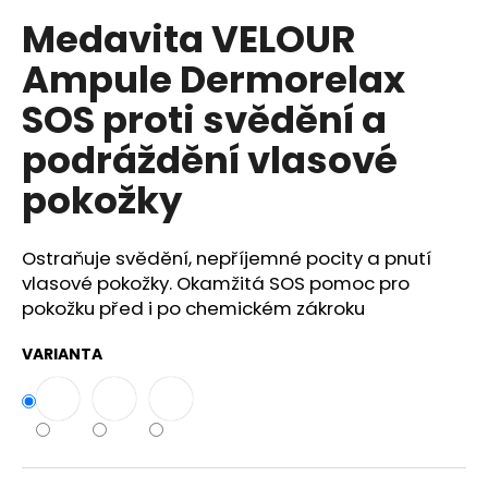
č
u
Medavita VELOUR
j
Ampule Dermorelax
e
m
SOS proti svědění a
e
podráždění vlasové
pokožky
COTRIL
COLORLIFE
ŠAMPON
PRO
Ostraňuje svědění, nepříjemné pocity a pnutí
BARVENÉ
VLASY
vlasové pokožky. Okamžitá SOS pomoc pro
S
pokožku před i po chemickém zákroku
EXTRA
LESKEM
VARIANTA
409
Kč