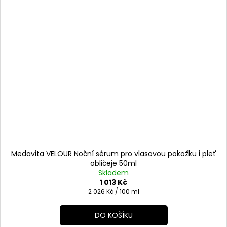
Medavita VELOUR Noční sérum pro vlasovou pokožku i pleť
obličeje 50ml
Skladem
1 013 Kč
Měrná
2 026 Kč / 100 ml
cena:
DO KOŠÍKU