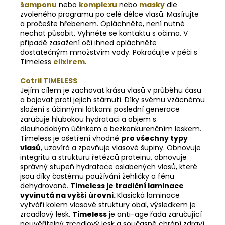
šamponu
nebo
komplexu
nebo
masky
dle
zvoleného programu po celé délce vlasů. Masírujte
a pročešte hřebenem. Opláchněte, není nutné
nechat působit. Vyhněte se kontaktu s očima. V
případě zasažení očí ihned opláchněte
dostatečným množstvím vody. Pokračujte v péči s
Timeless
elixírem
.
Cotril TIMELESS
Jejím cílem je zachovat krásu vlasů v průběhu času
a bojovat proti jejich stárnutí. Díky svému vzácnému
složení s účinnými látkami poslední generace
zaručuje hlubokou hydrataci a objem s
dlouhodobým účinkem a bezkonkurenčním leskem.
Timeless je ošetření vhodné
pro všechny typy
vlasů
, uzavírá a zpevňuje vlasové šupiny. Obnovuje
integritu a strukturu řetězců proteinu, obnovuje
správný stupeň hydratace oslabených vlasů, které
jsou díky častému používání žehličky a fénu
dehydrované.
Timeless
je tradiční laminace
vyvinutá na vyšší
úrovni.
Klasická laminace
vytváří kolem vlasové struktury obal, výsledkem je
zrcadlový lesk.
Timeless
je anti-age řada zaručující
neuvěřitelný zrcadlový lesk a současně chrání zdraví