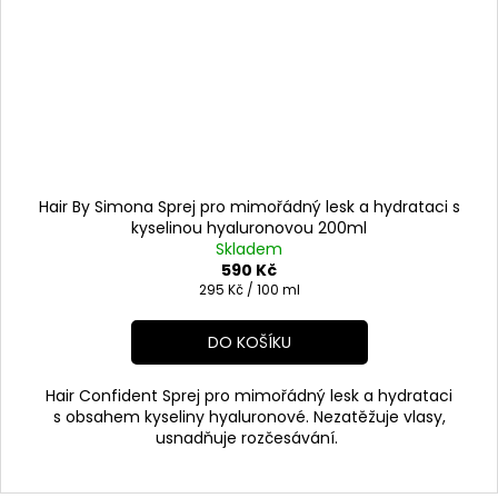
Hair By Simona Sprej pro mimořádný lesk a hydrataci s
kyselinou hyaluronovou 200ml
Skladem
590 Kč
Měrná
295 Kč / 100 ml
cena:
DO KOŠÍKU
Hair Confident Sprej pro mimořádný lesk a hydrataci
s obsahem kyseliny hyaluronové. Nezatěžuje vlasy,
usnadňuje rozčesávání.