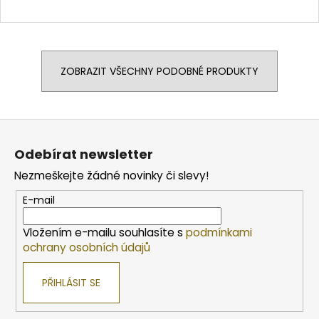
ZOBRAZIT VŠECHNY PODOBNÉ PRODUKTY
Z
á
Odebírat newsletter
p
Nezmeškejte žádné novinky či slevy!
a
t
E-mail
í
Vložením e-mailu souhlasíte s
podmínkami
ochrany osobních údajů
PŘIHLÁSIT SE