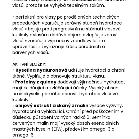
vlasů, protože se vyhýbá tepelným šokům.
» perfektní pro vlasy po prodělaných technických
procedurách » zaručuje správný stupeň hydratace
vlasů » bojuje proti progresivnímu stárnutí vlasové
kutikuly » vlasům dodává objem » zlepšuje zdraví
vlasů » zaručuje výjimečný zrcadlový lesk a
upravenost » zvýrazňuje krásu přírodních a
barvených vlasů.
AKTIVNÍ SLOŽKY:
»
Kyselina hyaluronová
udržuje hydrataci a chrání
tkáně. Vyplňuje a obnovuje strukturu vlasu.
»
Proteiny z quinoy
dodávají výjimečnou hydrataci,
mají zklidňující a zvláčňující účinky. Vysoký obsah
aminokyselin pomáhá obnovit hydrataci vlasové
kutikuly.
»
olejový extrakt získaný z malin
vysoce výživný,
hydratační a vyhlazující. Chrání před poškozením v
důsledku působení volných radikálů. Semínka
červených malin mají vysoký obsah esenciálních
mastných kyselin (EFA), především omega-3 a
omega-6.