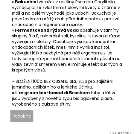
»
Bakuchiol
výtažek z rostliny Psoralea Corylifolia,
vyznačující se zvláštními fialovými květy a známé v
Indii a na celém východě jako Babchi. Bakuchiol je
považován za určitý druh přírodního botoxu pro své
antioxidační a regenerační účinky.
»
Fermentovaná rýžová voda
obsahuje vitamíny
skupiny B a E, minerální soli, kyselinu listovou a různé
vyživující molekuly. Obsahuje vysokou koncentraci
antioxidačních látek, mezi nimiž vyniká inositol,
vyživující látka nezbytná pro náš organismus. Je
tedy schopná zpomalit buněčné stárnutí, působí na
vlasy zevnitř směrem ven, eliminuje efekt suchých a
krepatých vlasů.
»
SLOŽENÍ 100% BEZ OBSAHU SLS, SLES pro zajištění
jemného, delikátního a lehkého účinku.
» I ´m green bio-based di Braskem
tuby a láhve
jsou vyrobeny z nového typu biologického plastu
vyrobeného z cukrové třtiny.
Podobné
Kód:
BS6051