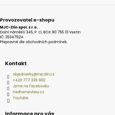
Provozovatel e-shopu
MJC-Zlín spol. s r.o.
Dolní náměstí 345, P. O. BOX 90 755 01 Vsetín
IČ: 25347624
Přepravné dle obchodních podmínek.
Kontakt
objednavky
@
mjczlin.cz
+420 777 339 900
Jsme na Facebooku
nadhernevlasy.cz
Youtube
Informace pro vás