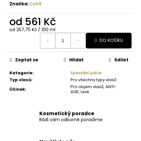
Značka:
Cotril
od
561 Kč
Měrná
od 257,75 Kč / 100 ml
cena:
DO KOŠÍKU
Zeptat se
Hlídat
Sdílet
Kategorie
:
Speciální péče
Typ vlasů
:
Pro všechny typy vlasů
Pro objem vlasů, ANTI-
Účinek
:
AGE, Lesk
Kosmetický poradce
Rádi vám odborně poradíme