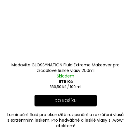
Medavita GLOSSYNATION Fluid Extreme Makeover pro
zrcadlově lesklé vlasy 200ml
Skladem
679 Kč
Měrná
339,50 Kč / 100 ml
cena:
DO KOŠÍKU
Laminační fluid pro okamžité rozjasnění a rozzáření vlasů
s extrémním leskem. Pro hedvábné a lesklé vlasy s „wow“
efektem!