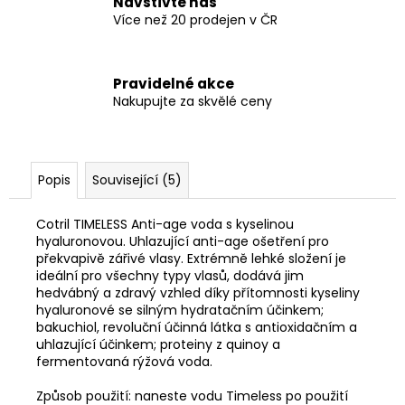
Navštivte nás
Více než 20 prodejen v ČR
Pravidelné akce
Nakupujte za skvělé ceny
Popis
Související (5)
C
otril TIMELESS Anti-age voda s kyselinou
hyaluronovou. Uhlazující anti-age ošetření pro
překvapivě zářivé vlasy. Extrémně lehké složení je
ideální pro všechny typy vlasů, dodává jim
hedvábný a zdravý vzhled díky přítomnosti kyseliny
hyaluronové se silným hydratačním účinkem;
bakuchiol, revoluční účinná látka s antioxidačním a
uhlazující účinkem; proteiny z quinoy a
fermentovaná rýžová voda.
Způsob použití: naneste vodu Timeless po použití