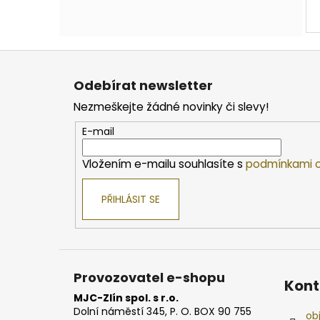
Z
á
Odebírat newsletter
p
Nezmeškejte žádné novinky či slevy!
a
t
E-mail
í
Vložením e-mailu souhlasíte s
podmínkami o
PŘIHLÁSIT SE
Provozovatel e-shopu
Kont
MJC-Zlín spol. s r.o.
Dolní náměstí 345, P. O. BOX 90 755
ob