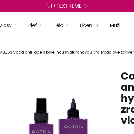
✨1+1 EXTREME ✨
Vlasy
Pleť
Tělo
Líčení
Muži
Co potřebujete najít?
TIMELESS Voda anti-age s kyselinou hyaluronovou pro zrcadlově zářivé 
HLEDAT
Co
Doporučujeme
an
hy
zr
vl