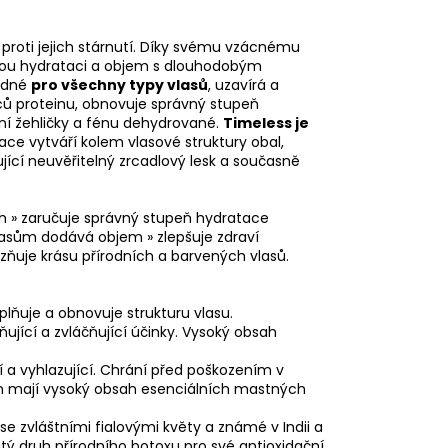
 proti jejich stárnutí. Díky svému vzácnému
okou hydrataci a objem s dlouhodobým
hodné
pro všechny typy vlasů
, uzavírá a
zců proteinu, obnovuje správný stupeň
ní žehličky a fénu dehydrované.
Timeless
je
ace vytváří kolem vlasové struktury obal,
jící neuvěřitelný zrcadlový lesk a současně
h » zaručuje správný stupeň hydratace
 vlasům dodává objem » zlepšuje zdraví
azňuje krásu přírodních a barvených vlasů.
plňuje a obnovuje strukturu vlasu.
ňující a zvláčňující účinky. Vysoký obsah
 a vyhlazující. Chrání před poškozením v
n mají vysoký obsah esenciálních mastných
í se zvláštními fialovými květy a známé v Indii a
tý druh přírodního botoxu pro své antioxidační