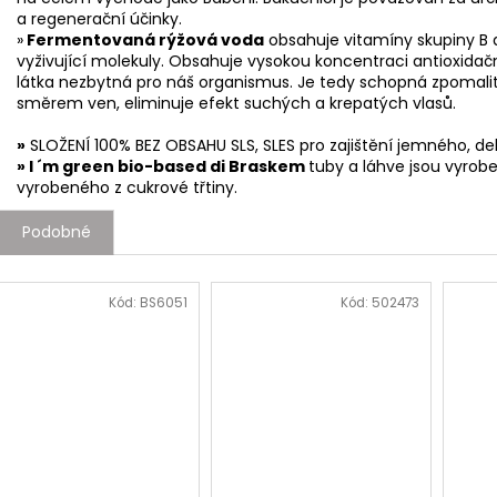
a regenerační účinky.
»
Fermentovaná rýžová voda
obsahuje vitamíny skupiny B a E
vyživující molekuly. Obsahuje vysokou koncentraci antioxidačníc
látka nezbytná pro náš organismus. Je tedy schopná zpomalit 
směrem ven, eliminuje efekt suchých a krepatých vlasů.
»
SLOŽENÍ 100% BEZ OBSAHU SLS, SLES pro zajištění jemného, del
» I ´m green bio-based di Braskem
tuby a láhve jsou vyrob
vyrobeného z cukrové třtiny.
Podobné
Kód:
BS6051
Kód:
502473