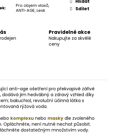
Hlídat
Pro objem vlasů,
ek
:
Sdílet
ANTI-AGE, Lesk
nás
Pravidelné akce
prodejen
Nakupujte za skvělé
ceny
ující anti-age ošetření pro překvapivě zářivé
sů, dodává jim hedvábný a zdravý vzhled díky
em; bakuchiol, revoluční účinná látka s
mentovaná rýžová voda.
ebo
komplexu
nebo
masky
dle zvoleného
. Opláchněte, není nutné nechat působit.
 opláchněte dostatečným množstvím vody.