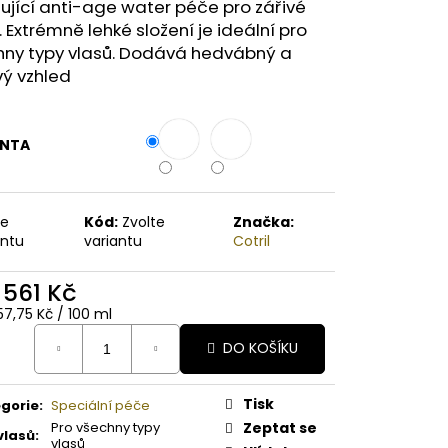
A PAPAYA ORGANICKÉ
ující anti-age water péče pro zářivé
É BAMBUCKÉ MÁSLO
. Extrémně lehké složení je ideální pro
hny typy vlasů. Dodává hedvábný a
vý vzhled
ANTA
te
Kód:
Zvolte
Značka:
antu
variantu
Cotril
d
561 Kč
ná
57,75 Kč / 100 ml
:
DO KOŠÍKU
Tisk
gorie
:
Speciální péče
Pro všechny typy
Zeptat se
vlasů
:
vlasů