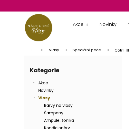
K
Přejít
na
o
obsah
Zpět
Zpět
š
do
do
í
Akce
Novinky
k
obchodu
obchodu
Domů
Vlasy
Speciální péče
Cotril 
P
o
Kategorie
Přeskočit
s
kategorie
t
Akce
r
Novinky
a
Vlasy
n
Barvy na vlasy
n
Šampony
í
Ampule, tonika
p
Kondicionéry