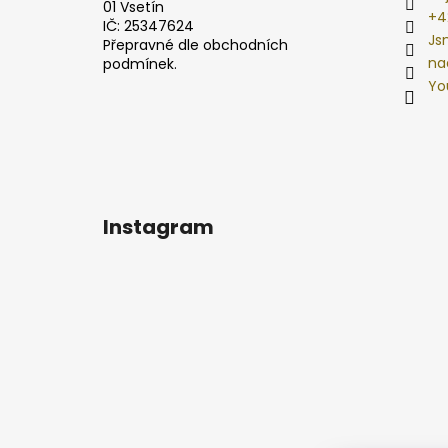
01 Vsetín
+4
IČ: 25347624
Js
Přepravné dle obchodních
na
podmínek.
Yo
Instagram