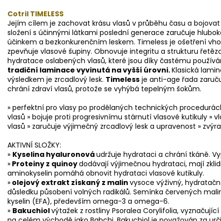
Cotril TIMELESS
Jejím cílem je zachovat krásu vlasů v průběhu času a bojovat
složení s účinnými látkami poslední generace zaručuje hlub
účinkem a bezkonkurenčním leskem. Timeless je ošetření v
zpevňuje vlasové šupiny. Obnovuje integritu a strukturu řetě
hydratace oslabených vlasů, které jsou díky častému používá
tradiční laminace vyvinutá na vyšší
úrovni.
Klasická lamin
výsledkem je zrcadlový lesk.
Timeless
je anti-age řada zaruču
chrání zdraví vlasů, protože se vyhýbá tepelným šokům.
» perfektní pro vlasy po prodělaných technických procedurác
vlasů » bojuje proti progresivnímu stárnutí vlasové kutikuly »
vlasů » zaručuje výjimečný zrcadlový lesk a upravenost » zvýr
AKTIVNÍ SLOŽKY:
»
Kyselina hyaluronová
udržuje hydrataci a chrání tkáně. Vy
»
Proteiny z quinoy
dodávají výjimečnou hydrataci, mají zklid
aminokyselin pomáhá obnovit hydrataci vlasové kutikuly.
»
olejový extrakt získaný z malin
vysoce výživný, hydratační
důsledku působení volných radikálů. Semínka červených mali
kyselin (EFA), především omega-3 a omega-6.
»
Bakuchiol
výtažek z rostliny Psoralea Corylifolia, vyznačujíc
na celém východě jako Babchi. Bakuchiol je považován za urči