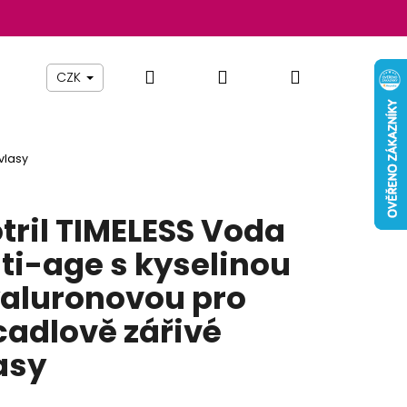
Hledat
Přihlášení
Nákupní
Beauty By Simona
Pomůcky
Nábytek
Z
CZK
košík
vlasy
tril TIMELESS Voda
ti-age s kyselinou
aluronovou pro
cadlově zářivé
asy
Následující