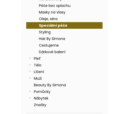
BODY BY SIMONA BANÁN ORGANICKÉ
a
RUČNĚ VYRÁBĚNÉ BAMBUCKÉ MÁSLO
Péče bez oplachu
n
200ML
Masky na vlasy
e
749 Kč
Oleje, séra
l
Speciální péče
Styling
Hair By Simona
Cestujeme
Dárkové balení
Pleť
Tělo
Líčení
Muži
Beauty By Simona
Pomůcky
Nábytek
Značky