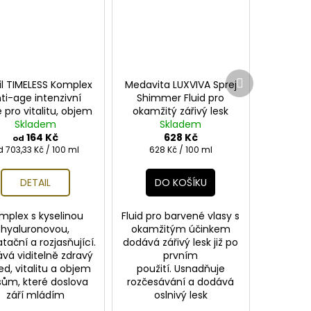
Další
il TIMELESS Komplex
Medavita LUXVIVA Sprej
produkt
ti-age intenzivní
Shimmer Fluid pro
 pro vitalitu, objem
okamžitý zářivý lesk
a zrcadlový lesk
Skladem
Skladem
100ml
164 Kč
628 Kč
od
ěrná
Měrná
 703,33 Kč / 100 ml
628 Kč / 100 ml
ena:
cena:
DETAIL
DO KOŠÍKU
mplex s kyselinou
Fluid pro barvené vlasy s
hyaluronovou,
okamžitým účinkem
tační a rozjasňující.
dodává zářivý lesk již po
vá viditelně zdravý
prvním
ed, vitalitu a objem
použití. Usnadňuje
sům, které doslova
rozčesávání a dodává
září mládím
oslnivý lesk