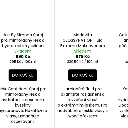
Hair By Simona Sprej
Medavita
Cotr
pro mimořádný lesk a
GLOSSYNATION Fluid
an
hydrataci s kyselinou
Extreme Makeover pro
péče
hyaluronovou 200ml
Skladem
zrcadlově lesklé vlasy
Skladem
590 Kč
679 Kč
200ml
Měrná
Měrná
M
295 Kč / 100 ml
339,50 Kč / 100 ml
od
cena:
cena:
c
DO KOŠÍKU
DO KOŠÍKU
Hair Confident Sprej pro
Laminační fluid pro
Ko
mimořádný lesk a
okamžité rozjasnění a
hydrataci s obsahem
rozzáření vlasů
hydra
kyseliny
s extrémním leskem. Pro
Dodá
hyaluronové. Nezatěžuje
hedvábné a lesklé vlasy s
vzhl
vlasy, usnadňuje
„wow“ efektem!
vla
rozčesávání.