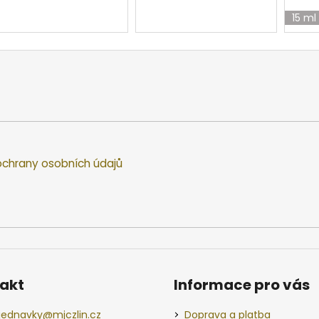
15 ml
chrany osobních údajů
akt
Informace pro vás
jednavky
@
mjczlin.cz
Doprava a platba