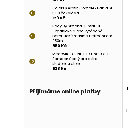
Colors Keratin Complex Barva SET
5.99 čokoláda
129 Kč
Body By Simona LEVANDULE
Organické ručně vyráběné
bambucké máslo s heřmánkem
250ml
990 Kč
Medavita BLONDIE EXTRA COOL
Šampon černý pro extra
studenou blond
528 Kč
Přijímáme online platby