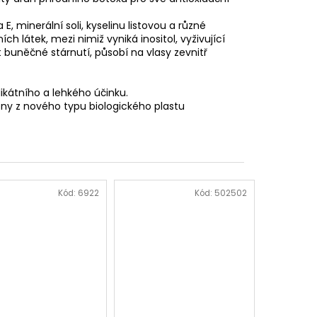
, minerální soli, kyselinu listovou a různé
h látek, mezi nimiž vyniká inositol, vyživující
buněčné stárnutí, působí na vlasy zevnitř
ikátního a lehkého účinku.
eny z nového typu biologického plastu
Kód:
6922
Kód:
502502