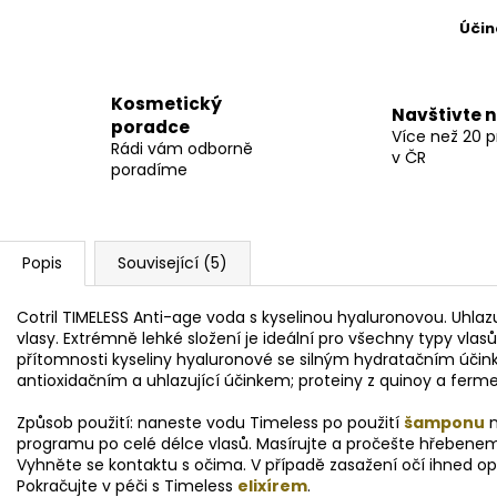
Účin
Kosmetický
Navštivte 
poradce
Více než 20 
Rádi vám odborně
v ČR
poradíme
Popis
Související (5)
C
otril TIMELESS Anti-age voda s kyselinou hyaluronovou. Uhlaz
vlasy. Extrémně lehké složení je ideální pro všechny typy vla
přítomnosti kyseliny hyaluronové se silným hydratačním účink
antioxidačním a uhlazující účinkem; proteiny z quinoy a fer
Způsob použití: naneste vodu Timeless po použití
šamponu
n
programu po celé délce vlasů. Masírujte a pročešte hřebenem
Vyhněte se kontaktu s očima. V případě zasažení očí ihned
Pokračujte v péči s Timeless
elixírem
.