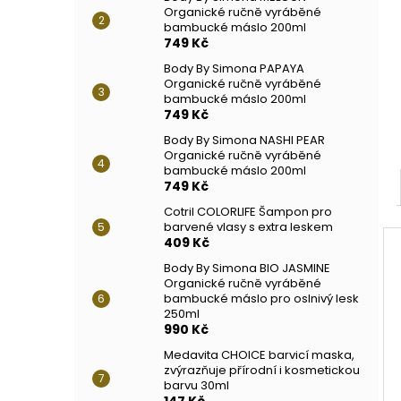
Organické ručně vyráběné
bambucké máslo 200ml
749 Kč
Body By Simona PAPAYA
Organické ručně vyráběné
bambucké máslo 200ml
749 Kč
Body By Simona NASHI PEAR
Organické ručně vyráběné
bambucké máslo 200ml
749 Kč
Cotril COLORLIFE Šampon pro
barvené vlasy s extra leskem
409 Kč
Body By Simona BIO JASMINE
Organické ručně vyráběné
bambucké máslo pro oslnivý lesk
250ml
990 Kč
Medavita CHOICE barvicí maska,
zvýrazňuje přírodní i kosmetickou
barvu 30ml
147 Kč