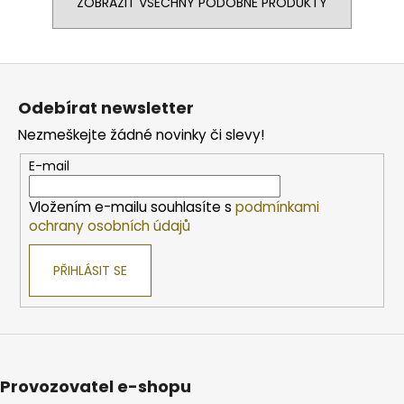
ZOBRAZIT VŠECHNY PODOBNÉ PRODUKTY
Z
á
Odebírat newsletter
p
Nezmeškejte žádné novinky či slevy!
a
t
E-mail
í
Vložením e-mailu souhlasíte s
podmínkami
ochrany osobních údajů
PŘIHLÁSIT SE
Provozovatel e-shopu