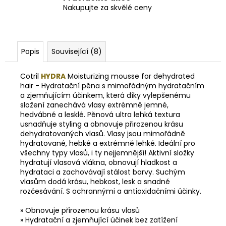
Nakupujte za skvělé ceny
Popis
Související (8)
Cotril
HYDRA
Moisturizing mousse for dehydrated
hair - Hydratační pěna s mimořádným hydratačním
a zjemňujícím účinkem, která díky vylepšenému
složení zanechává vlasy extrémně jemné,
hedvábné a lesklé. Pěnová ultra lehká textura
usnadňuje styling a obnovuje přirozenou krásu
dehydratovaných vlasů. Vlasy jsou mimořádně
hydratované, hebké a extrémně lehké. Ideální pro
všechny typy vlasů, i ty nejjemnější! Aktivní složky
hydratují vlasová vlákna, obnovují hladkost a
hydrataci a zachovávají stálost barvy. Suchým
vlasům dodá krásu, hebkost, lesk a snadné
rozčesávání. S ochrannými a antioxidačními účinky.
» Obnovuje přirozenou krásu vlasů
» Hydratační a zjemňující účinek bez zatížení