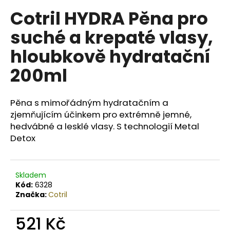
č
u
Cotril HYDRA Pěna pro
j
suché a krepaté vlasy,
e
m
hloubkově hydratační
e
200ml
MEDAVITA
LC
Pěna s mimořádným hydratačním a
AMPULE
zjemňujícím účinkem pro extrémně jemné,
PROTI
PADÁNÍ
hedvábné a lesklé vlasy. S technologií Metal
VLASŮ,
Detox
EXTRÉMNÍ
ÚČINNOST
142
Kč
Skladem
Kód:
6328
Značka:
Cotril
521 Kč