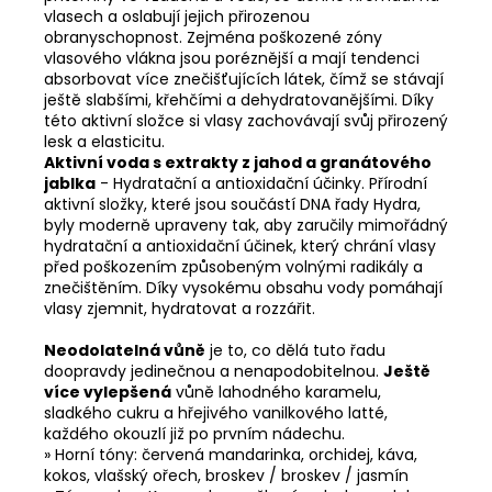
vlasech a oslabují jejich přirozenou
obranyschopnost. Zejména poškozené zóny
vlasového vlákna jsou poréznější a mají tendenci
absorbovat více znečišťujících látek, čímž se stávají
ještě slabšími, křehčími a dehydratovanějšími. Díky
této aktivní složce si vlasy zachovávají svůj přirozený
lesk a elasticitu.
Aktivní voda s extrakty z jahod a granátového
jablka
- Hydratační a antioxidační účinky. Přírodní
aktivní složky, které jsou součástí DNA řady Hydra,
byly moderně upraveny tak, aby zaručily mimořádný
hydratační a antioxidační účinek, který chrání vlasy
před poškozením způsobeným volnými radikály a
znečištěním. Díky vysokému obsahu vody pomáhají
vlasy zjemnit, hydratovat a rozzářit
.
Neodolatelná vůně
je to, co dělá tuto řadu
doopravdy jedinečnou a nenapodobitelnou.
Ještě
více vylepšená
vůně lahodného karamelu,
sladkého cukru a hřejivého vanilkového latté,
každého okouzlí již po prvním nádechu.
» Horní tóny: červená mandarinka, orchidej, káva,
kokos, vlašský ořech, broskev / broskev / jasmín