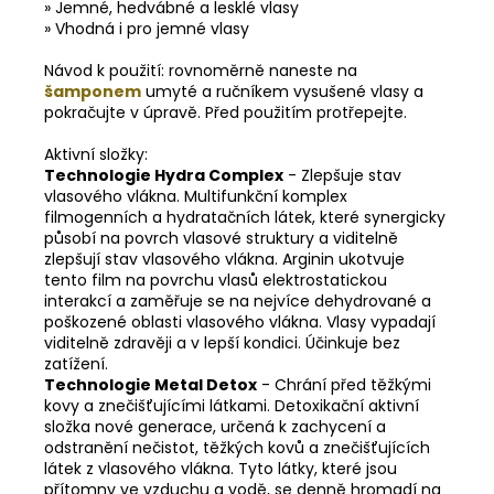
» Jemné, hedvábné a lesklé vlasy
» Vhodná i pro jemné vlasy
Návod k použití: rovnoměrně naneste na
šamponem
umyté a ručníkem vysušené vlasy a
pokračujte v úpravě. Před použitím protřepejte.
Aktivní složky:
Technologie Hydra Complex
- Zlepšuje stav
vlasového vlákna. Multifunkční komplex
filmogenních a hydratačních látek, které synergicky
působí na povrch vlasové struktury a viditelně
zlepšují stav vlasového vlákna. Arginin ukotvuje
tento film na povrchu vlasů elektrostatickou
interakcí a zaměřuje se na nejvíce dehydrované a
poškozené oblasti vlasového vlákna. Vlasy vypadají
viditelně zdravěji a v lepší kondici. Účinkuje bez
zatížení.
Technologie Metal Detox
- Chrání před těžkými
kovy a znečišťujícími látkami. Detoxikační aktivní
složka nové generace, určená k zachycení a
odstranění nečistot, těžkých kovů a znečišťujících
látek z vlasového vlákna. Tyto látky, které jsou
přítomny ve vzduchu a vodě, se denně hromadí na