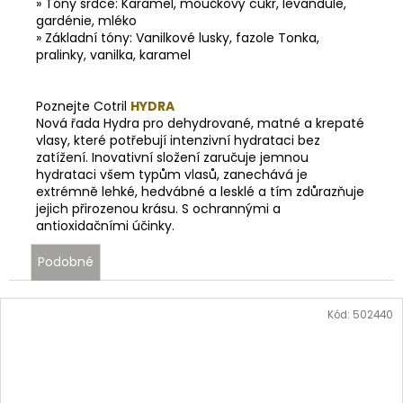
» Tóny srdce: Karamel, moučkový cukr, levandule,
gardénie, mléko
» Základní tóny: Vanilkové lusky, fazole Tonka,
pralinky, vanilka, karamel
Poznejte Cotril
HYDRA
Nová
řada Hydra pro dehydrované, matné a krepaté
vlasy, které potřebují intenzivní hydrataci bez
zatížení. Inovativní složení zaručuje jemnou
hydrataci všem typům vlasů, zanechává je
extrémně lehké, hedvábné a lesklé a tím zdůrazňuje
jejich přirozenou krásu. S ochrannými a
antioxidačními účinky.
Cotril HYDRA 2025
Podobné
Kód:
502440