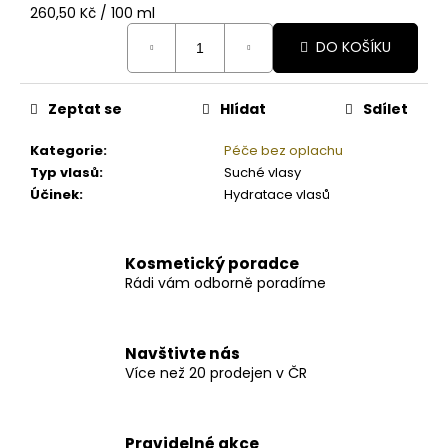
Měrná
260,50 Kč / 100 ml
cena:
DO KOŠÍKU
Zeptat se
Hlídat
Sdílet
Kategorie
:
Péče bez oplachu
Typ vlasů
:
Suché vlasy
Účinek
:
Hydratace vlasů
Kosmetický poradce
Rádi vám odborně poradíme
Navštivte nás
Více než 20 prodejen v ČR
Pravidelné akce