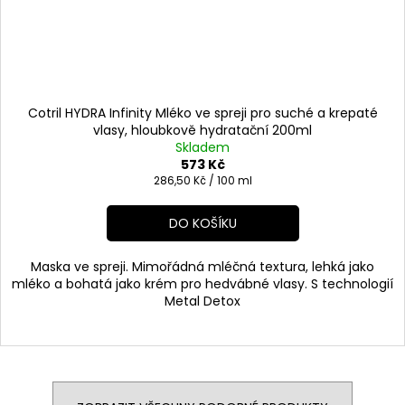
Cotril HYDRA Infinity Mléko ve spreji pro suché a krepaté
vlasy, hloubkově hydratační 200ml
Skladem
573 Kč
Měrná
286,50 Kč / 100 ml
cena:
DO KOŠÍKU
Maska ve spreji. Mimořádná mléčná textura, lehká jako
mléko a bohatá jako krém pro hedvábné vlasy. S technologií
Metal Detox