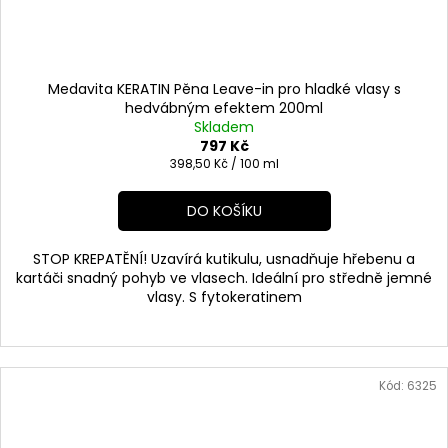
Medavita KERATIN Pěna Leave-in pro hladké vlasy s
hedvábným efektem 200ml
Skladem
797 Kč
Měrná
398,50 Kč / 100 ml
cena:
DO KOŠÍKU
STOP KREPATĚNÍ! Uzavírá kutikulu, usnadňuje hřebenu a
kartáči snadný pohyb ve vlasech. Ideální pro středně jemné
vlasy. S fytokeratinem
Kód:
6325