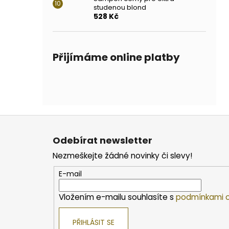
studenou blond
528 Kč
Přijímáme online platby
Z
á
Odebírat newsletter
p
Nezmeškejte žádné novinky či slevy!
a
t
E-mail
í
Vložením e-mailu souhlasíte s
podmínkami o
PŘIHLÁSIT SE