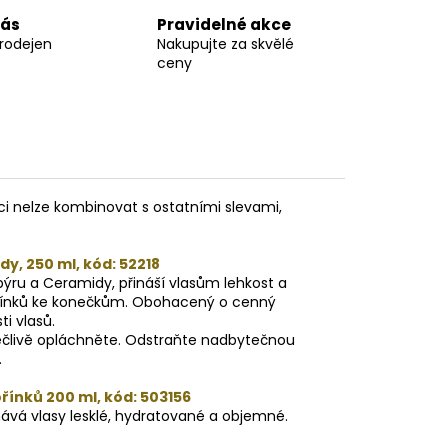
nás
Pravidelné akce
prodejen
Nakupujte za skvělé
ceny
ci nelze kombinovat s ostatními slevami,
, 250 ml, kód: 52218
ýru a Ceramidy, přináší vlasům lehkost a
řínků ke konečkům. Obohacený o cenný
i vlasů.
ečlivě opláchněte. Odstraňte nadbytečnou
.
řínků 200 ml, kód: 503156
ává vlasy lesklé, hydratované a objemné.