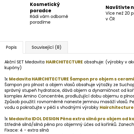
Kosmetický
Navštivte 
poradce
Více než 20 
Rádi vám odborně
v ČR
poradíme
Popis
Související (8)
Akční SET Medavita
HAIRCHITECTURE
obsahuje:
(výrobky v ak
kupóny)
1x
Medavita HAIRCHITECTURE Šampon pro objem s ceramidy
Šampon pro plnost a objem vlasů obsahuje výtažky ze Suchop
správný stupeň hydratace, dává objem a dynamičnost od ko
komplex Amino Concentrée, prodlužující dobu objemu a plnost
Způsob použití: rovnoměrně naneste jemnou masáží vlasů. P
vodu a pokračujte v péči s vhodnými výrobky
Hairchitecture
1x
Medavita IDOL DESIGN Pěna extra silná pro objem od ko
Středně silná/silná pěna pro objemný účes od kořínků. Zanech
Fixace: 4 - extra silná