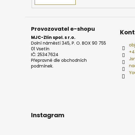
Provozovatel e-shopu
Kont
MJC-Zlín spol. s r.o.
Dolní náměstí 345, P. O. BOX 90 755
ob
01 Vsetín
+4
IČ: 25347624
Js
Přepravné dle obchodních
na
podmínek.
Yo
Instagram