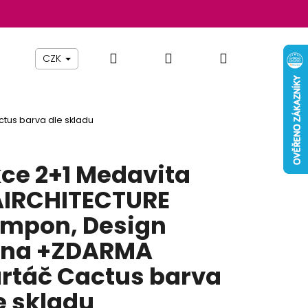
Hledat
Přihlášení
Nákupní
Beauty By Simona
Pomůcky
Nábytek
Z
CZK
košík
tus barva dle skladu
ce 2+1 Medavita
IRCHITECTURE
mpon, Design
ěna +ZDARMA
rtáč Cactus barva
Následující
e skladu