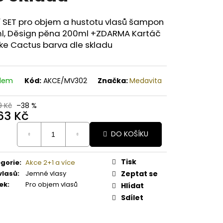
A PAPAYA ORGANICKÉ
É BAMBUCKÉ MÁSLO
í SET pro objem a hustotu vlasů šampon
l, Děsign pěna 200ml +ZDARMA Kartáč
ke Cactus barva dle skladu
adem
Kód:
AKCE/MV302
Značka:
Medavita
9 Kč
–38 %
263 Kč
ná
DO KOŠÍKU
:
Tisk
gorie
:
Akce 2+1 a více
vlasů
:
Jemné vlasy
Zeptat se
ek
:
Pro objem vlasů
Hlídat
Sdílet