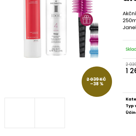
BODY BY SIMONA MELOUN ORGANICKÉ
BODY BY SIMON
RUČNĚ VYRÁBĚNÉ BAMBUCKÉ MÁSLO
RUČNĚ VYRÁBĚN
200ML
200ML
Akčn
749 Kč
749 Kč
250m
Jane
Skl
2 03
1 
Měr
2 039 KČ
cena
–38 %
Kate
Typ 
Účin