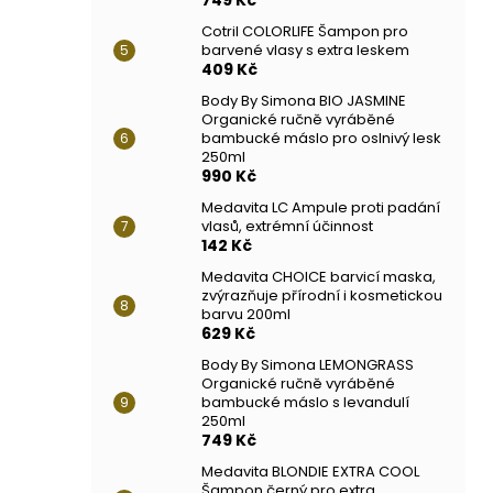
Cotril COLORLIFE Šampon pro
barvené vlasy s extra leskem
409 Kč
Body By Simona BIO JASMINE
Organické ručně vyráběné
bambucké máslo pro oslnivý lesk
250ml
990 Kč
Medavita LC Ampule proti padání
vlasů, extrémní účinnost
142 Kč
Medavita CHOICE barvicí maska,
zvýrazňuje přírodní i kosmetickou
barvu 200ml
629 Kč
Body By Simona LEMONGRASS
Organické ručně vyráběné
bambucké máslo s levandulí
250ml
749 Kč
Medavita BLONDIE EXTRA COOL
Šampon černý pro extra