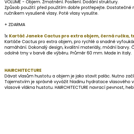
VOLUME - Objem. Zmatnění. Posílení. Dodání struktury.
Způsob použití: před použitím dobře protřepejte. Dostatečné
ručníkem vysušené vlasy. Poté vlasy vysušte.
+ ZDARMA
1x
Kartáč Janeke Cactus pro extra objem, černá ručka, t
Kartáče Cactus pro extra objem, pro rychlé a snadné vyfoukán
namáhání. Dokonalý design, kvalitní materiály, módní barvy. 
odolné trny v barvě dle výběru. Průměr 60 mm. Made in Italy.
HAIRCHITECTURE
Dávat vlasům hustotu a objem je jako stavit palác. Nutno zač
Tajemstvím je správně vyvážit hladinu hydratace vlasového vlá
vlasové vlákna hustotu. HAIRCHITECTURE navrací pevnost, hebk