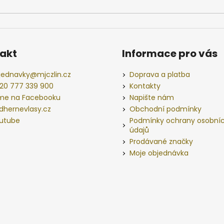
akt
Informace pro vás
jednavky
@
mjczlin.cz
Doprava a platba
20 777 339 900
Kontakty
me na Facebooku
Napište nám
dhernevlasy.cz
Obchodní podmínky
utube
Podmínky ochrany osobní
údajů
Prodávané značky
Moje objednávka