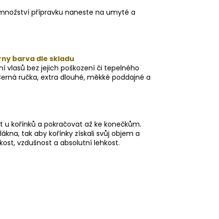
 množství přípravku naneste na umyté a
rny barva dle skladu
í vlasů bez jejich poškození či tepelného
Černá ručka, extra dlouhé, měkké poddajné a
ít u kořínků a pokračovat až ke konečkům.
kna, tak aby kořínky získali svůj objem a
ost, vzdušnost a absolutní lehkost.