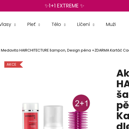
✨1+1 EXTREME ✨
Vlasy
Pleť
Tělo
Líčení
Muži
Co potřebujete najít?
1 Medavita HAIRCHITECTURE šampon, Design pěna +ZDARMA Kartáč Cac
HLEDAT
AKCE
Ak
Doporučujeme
HA
ša
p
Ka
dl