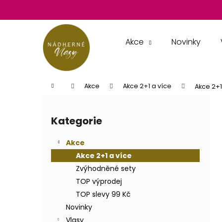
K
Přejít
na
o
obsah
Zpět
Zpět
š
do
do
í
Akce
Novinky
k
obchodu
obchodu
Domů
Akce
Akce 2+1 a více
Akce 2+
P
o
Kategorie
Přeskočit
s
kategorie
t
Akce
r
Akce 2+1 a více
a
Zvýhodněné sety
n
TOP výprodej
n
TOP slevy 99 Kč
í
Novinky
p
Vlasy