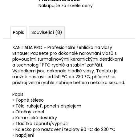
Nakupujte za skvělé ceny
Popis
Související (8)
XANITALIA PRO - Profesionální žehlička na vlasy
Sthauer Papeete pro dokonalé narovnání vlasů s
plovoucími turmalínovými keramickými destičkami
a technologií PTC rychlé a stabilní zahřátí.
Výsledkem jsou dokonale hladké vlasy. Teplotu je
možné nastavit od 150 °C do 230 °C, přičemž se
přístroj velmi rychle nahřeje během několika sekund.
Popis
»
Topné těleso
» Tělo, rukojeť, panel s displejem
» Otočný kabel
» Keramické destičky
» Tlačítko zapnutí/vypnutí
» Kolečko pro nastavení teploty 90 °C do 230 °C
» Napájení