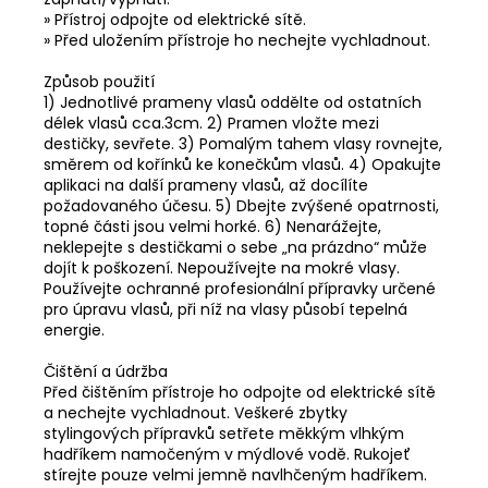
» Přístroj odpojte od elektrické sítě.
» Před uložením přístroje ho nechejte vychladnout.
Způsob použití
1) Jednotlivé prameny vlasů oddělte od ostatních
délek vlasů cca.3cm. 2)
Pramen vložte mezi
destičky, sevřete. 3)
Pomalým tahem vlasy rovnejte,
směrem od kořínků ke konečkům vlasů. 4)
Opakujte
aplikaci na další prameny vlasů, až docílíte
požadovaného účesu. 5)
Dbejte zvýšené opatrnosti,
topné části jsou velmi horké. 6)
Nenarážejte,
neklepejte s destičkami o sebe „na prázdno“ může
dojít k poškození. Nepoužívejte na mokré vlasy.
Používejte ochranné profesionální přípravky určené
pro úpravu vlasů, při níž na vlasy působí tepelná
energie.
Čištění a údržba
Před čištěním přístroje ho odpojte od elektrické sítě
a nechejte vychladnout. Veškeré zbytky
stylingových přípravků setřete měkkým vlhkým
hadříkem namočeným v mýdlové vodě. Rukojeť
stírejte pouze velmi jemně navlhčeným hadříkem.