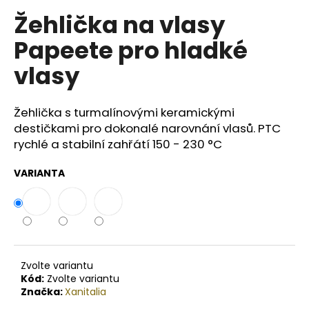
č
u
Žehlička na vlasy
j
Papeete pro hladké
e
m
vlasy
e
Žehlička s turmalínovými keramickými
BODY
destičkami pro dokonalé narovnání vlasů. PTC
BY
SIMONA
rychlé a stabilní zahřátí 150 - 230 °C
NASHI
PEAR
VARIANTA
ORGANICKÉ
RUČNĚ
VYRÁBĚNÉ
BAMBUCKÉ
MÁSLO
200ML
749
Kč
Zvolte variantu
Kód:
Zvolte variantu
Značka:
Xanitalia