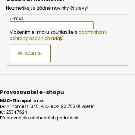
p
Nezmeškejte žádné novinky či slevy!
a
t
E-mail
í
Vložením e-mailu souhlasíte s
podmínkami
ochrany osobních údajů
PŘIHLÁSIT SE
Provozovatel e-shopu
MJC-Zlín spol. s r.o.
Dolní náměstí 345, P. O. BOX 90 755 01 Vsetín
IČ: 25347624
Přepravné dle obchodních podmínek.