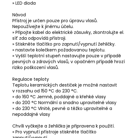
»
LED dioda
Návod
Přístroj je určen pouze pro úpravu vlasů.
Nepoužívejte k jinému účelu.
»
Připojte kabel do elektrické zásuvky, zkontrolujte el.
síť zda odpovídá přístroji.
»
Stiskněte tlačítko pro zapnutí/vypnutí žehličky.
»
nastavte kolečkem požadovanou teplotu.
»
Vyšší teplotní stupeň nastavujte pouze v případě
pevných a zdravých vlasů, v opačném případě hrozí
riziko poškození vlasů.
Regulace teploty
Teplotu keramických destiček je možné nastavit
v rozsahu od 150 °C do 230 °C.
» do 160 °C Jemné, poddajné a křehké vlasy
» do 200 °C Normální a snadno upravitelné vlasy
» do 230 °C
Vlnité, pevné a těžko upravitelné a
nepoddajné vlasy
Chvíli vyčkejte a žehlička je připravena k použití.
» Pro vypnutí přístroje stiskněte tlačítko
zapnutí/vypnutí.