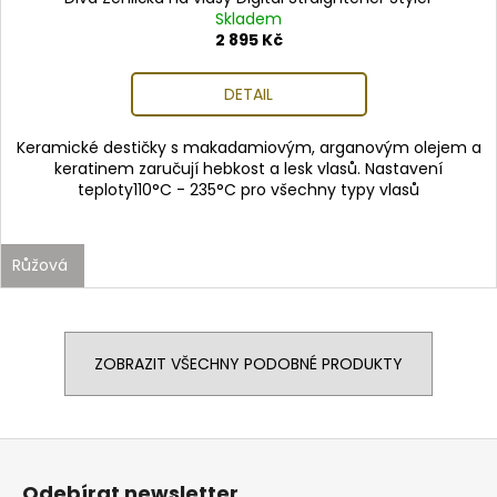
Skladem
2 895 Kč
DETAIL
Keramické destičky s makadamiovým, arganovým olejem a
keratinem zaručují hebkost a lesk vlasů. Nastavení
teploty110°C - 235°C pro všechny typy vlasů
Růžová
ZOBRAZIT VŠECHNY PODOBNÉ PRODUKTY
Z
á
Odebírat newsletter