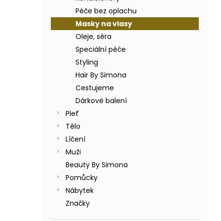
BODY BY SIMONA BANÁN ORGANICKÉ
a
RUČNĚ VYRÁBĚNÉ BAMBUCKÉ MÁSLO
Péče bez oplachu
n
200ML
Masky na vlasy
e
749 Kč
Oleje, séra
l
Speciální péče
Styling
Hair By Simona
Cestujeme
Dárkové balení
Pleť
Tělo
Líčení
Muži
Beauty By Simona
Pomůcky
Nábytek
Značky