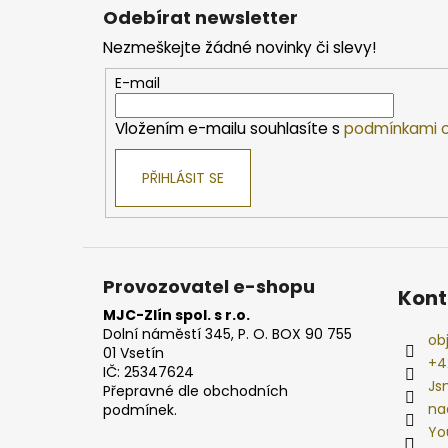
á
Odebírat newsletter
p
Nezmeškejte žádné novinky či slevy!
a
t
E-mail
í
Vložením e-mailu souhlasíte s
podmínkami o
PŘIHLÁSIT SE
Provozovatel e-shopu
Kont
MJC-Zlín spol. s r.o.
Dolní náměstí 345, P. O. BOX 90 755
ob
01 Vsetín
+4
IČ: 25347624
Js
Přepravné dle obchodních
na
podmínek.
Yo