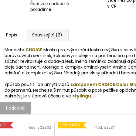
Více než 20 
Rádi vám odborně
v ČR
poradíme
Popis
Související (2)
Medavita
CHOICE
Maska pro zvýraznění lesku a výživu vlasov
borůvkových semínek, kokosovým olejem a pantenolem pro hy
šáchor revitalizuje a dodává lesk, lněná semínka zvláčňují a p
oleje Sacha inchi, Moringa a komplex aminokyselin Amino Co
odstínů a komplexní výživu. Vhodný pro vlasy přírodní i barven
Způsob použití: po umytí vlasů
šamponem CHOICE Color Gl
do pramenů. Nechejte 5 minut působit a poté pečlivě oplác
pokračujte v úpravě účesu a ve
stylingu
.
Podobné
KCE
VÝPRODEJ
Kód:
502902
Kód:
52287