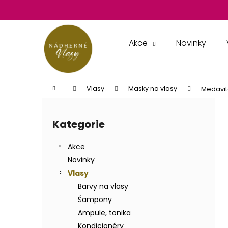
K
Přejít
na
o
obsah
Zpět
Zpět
š
do
do
í
Akce
Novinky
k
obchodu
obchodu
Domů
Vlasy
Masky na vlasy
Medavit
P
o
Kategorie
Přeskočit
s
kategorie
t
Akce
r
Novinky
a
Vlasy
n
Barvy na vlasy
n
Šampony
í
Ampule, tonika
p
Kondicionéry