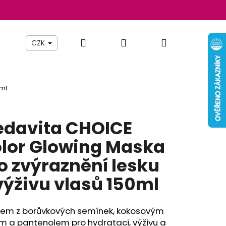
Hledat
Přihlášení
Nákupní
Beauty By Simona
Pomůcky
Nábytek
Z
CZK
košík
0ml
davita CHOICE
lor Glowing Maska
o zvýraznění lesku
výživu vlasů 150ml
Následující
ejem z borůvkových semínek, kokosovým
m a pantenolem pro hydrataci, výživu a