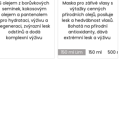
S olejem z borůvkových
Maska pro zářivé vlasy s
semínek, kokosovým
výtažky cenných
olejem a pantenolem
přírodních olejů, posiluje
pro hydrataci, výživu a
lesk a hedvábnost vlasů.
regeneraci, zvýrazní lesk
Bohatá na přírodní
odstínů a dodá
antioxidanty, dává
komplexní výživu
extrémní lesk a výživu
150 ml Lim
150 ml
500 ml