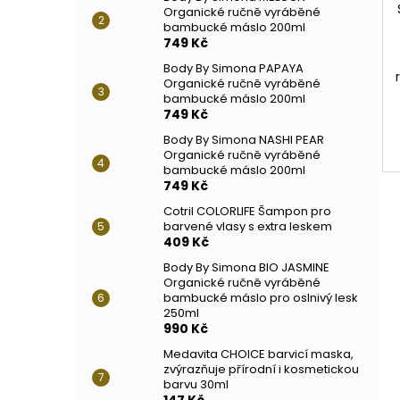
Organické ručně vyráběné
bambucké máslo 200ml
749 Kč
Body By Simona PAPAYA
Organické ručně vyráběné
bambucké máslo 200ml
749 Kč
Body By Simona NASHI PEAR
Organické ručně vyráběné
bambucké máslo 200ml
749 Kč
Cotril COLORLIFE Šampon pro
barvené vlasy s extra leskem
409 Kč
Body By Simona BIO JASMINE
Organické ručně vyráběné
bambucké máslo pro oslnivý lesk
250ml
990 Kč
Medavita CHOICE barvicí maska,
zvýrazňuje přírodní i kosmetickou
barvu 30ml
147 Kč