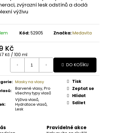
A PAPAYA ORGANICKÉ
eraci, zvýrazní lesk odstínů a dodá
É BAMBUCKÉ MÁSLO
exní výživu
adem
Kód:
52905
Značka:
Medavita
9 Kč
ná
67 Kč / 100 ml
:
DO KOŠÍKU
Tisk
gorie
:
Masky na vlasy
Barvené vlasy, Pro
Zeptat se
vlasů
:
všechny typy vlasů
Hlídat
Výživa vlasů,
Sdílet
ek
:
Hydratace vlasů,
Lesk
nás
Pravidelné akce