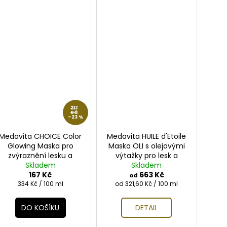
217
KČ
–23 %
Medavita CHOICE Color
Medavita HUILE d'Etoile
Glowing Maska pro
Maska OLI s olejovými
zvýraznění lesku a
výtažky pro lesk a
výživu vlasů 50ml
Skladem
hedvábnost vlasů
Skladem
167 Kč
Doprodej
663 Kč
od
Měrná
Měrná
334 Kč / 100 ml
od 321,60 Kč / 100 ml
cena:
cena:
DO KOŠÍKU
DETAIL