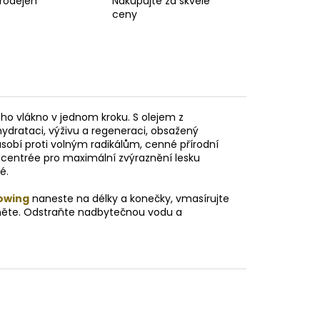
prodejen
Nakupujte za skvělé
ceny
ého vlákno v jednom kroku. S olejem z
drataci, výživu a regeneraci, obsažený
ůsobí proti volným radikálům, cenné přírodní
ncentrée pro maximální zvýraznění lesku
é.
owing
naneste na délky a konečky, vmasírujte
hněte. Odstraňte nadbytečnou vodu a