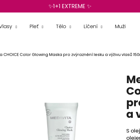
✨1+1 EXTREME ✨
Vlasy
Pleť
Tělo
Líčení
Muži
Co potřebujete najít?
a CHOICE Color Glowing Maska pro zvýraznění lesku a výživu vlasů 15
HLEDAT
Me
Doporučujeme
Co
pr
a 
S ol
oleje