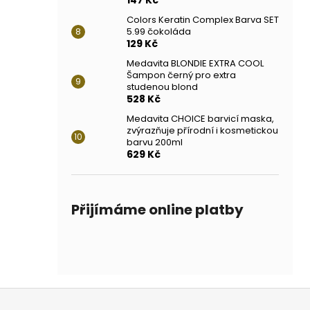
Colors Keratin Complex Barva SET
5.99 čokoláda
129 Kč
Medavita BLONDIE EXTRA COOL
Šampon černý pro extra
studenou blond
528 Kč
Medavita CHOICE barvicí maska,
zvýrazňuje přírodní i kosmetickou
barvu 200ml
629 Kč
Přijímáme online platby
Z