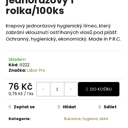
č
u
rolka/100ks
j
e
m
Krepový jednorázový hygienický límec, který
e
zabrání vklouznutí ostříhaných vlasů pod plášť.
Ochranný, hygienický, ekonomický. Made in P.R.C.
COTRIL
COLORLIFE
ŠAMPON
Skladem
PRO
Kód:
G222
BARVENÉ
Značka:
Labor Pro
VLASY
S
EXTRA
76 Kč
LESKEM
DO KOŠÍKU
Měrná
0,76 Kč / 1 ks
409
cena:
Kč
Zeptat se
Hlídat
Sdílet
Kategorie
:
Rukavice, hygiena, úklid