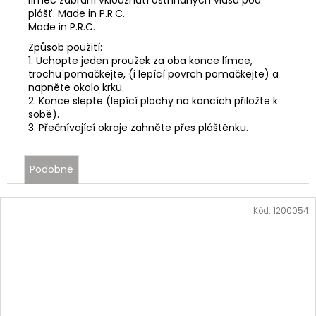
plášť. Made in P.R.C.
Made in P.R.C.
Způsob použití:
1. Uchopte jeden proužek za oba konce límce,
trochu pomačkejte, (i lepící povrch pomačkejte) a
napněte okolo krku.
2. Konce slepte (lepící plochy na koncích přiložte k
sobě).
3. Přečnívající okraje zahněte přes pláštěnku.
Podobné
Kód:
1200054