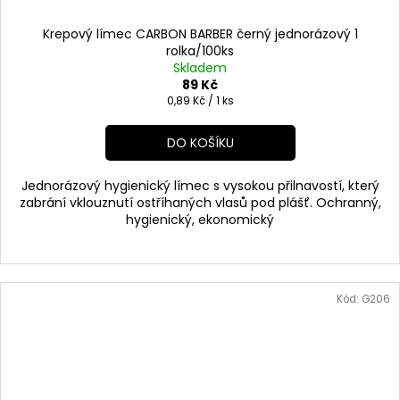
Krepový límec CARBON BARBER černý jednorázový 1
rolka/100ks
Skladem
89 Kč
Měrná
0,89 Kč / 1 ks
cena:
DO KOŠÍKU
Jednorázový hygienický límec s vysokou přilnavostí, který
zabrání vklouznutí ostříhaných vlasů pod plášť. Ochranný,
hygienický, ekonomický
Kód:
G206