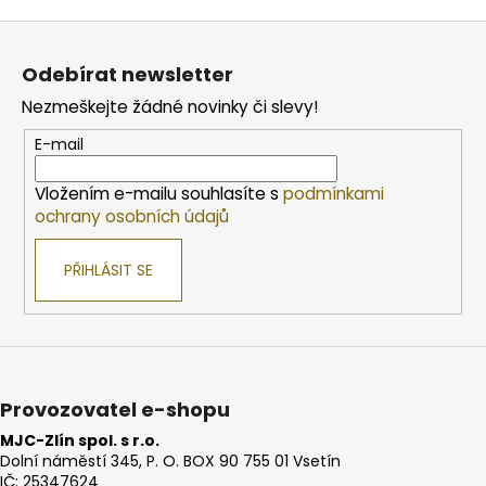
Z
á
Odebírat newsletter
p
Nezmeškejte žádné novinky či slevy!
a
t
E-mail
í
Vložením e-mailu souhlasíte s
podmínkami
ochrany osobních údajů
PŘIHLÁSIT SE
Provozovatel e-shopu
MJC-Zlín spol. s r.o.
Dolní náměstí 345, P. O. BOX 90 755 01 Vsetín
IČ: 25347624