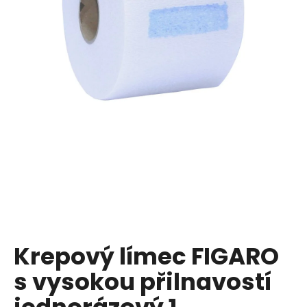
a
j
í
t
?
HLEDAT
D
o
p
Krepový límec FIGARO
o
s vysokou přilnavostí
r
u
jednorázový 1