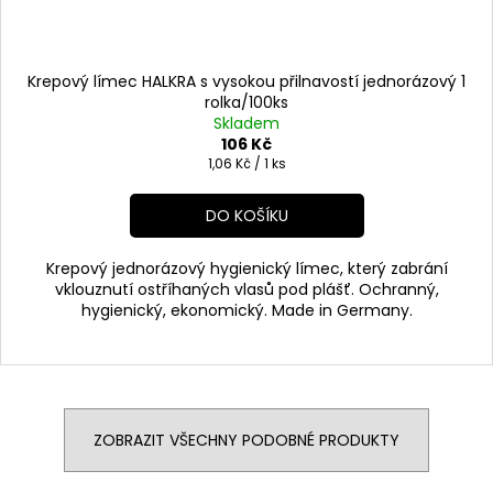
Krepový límec HALKRA s vysokou přilnavostí jednorázový 1
rolka/100ks
Skladem
106 Kč
Měrná
1,06 Kč / 1 ks
cena:
DO KOŠÍKU
Krepový jednorázový hygienický límec, který zabrání
vklouznutí ostříhaných vlasů pod plášť. Ochranný,
hygienický, ekonomický. Made in Germany.
ZOBRAZIT VŠECHNY PODOBNÉ PRODUKTY