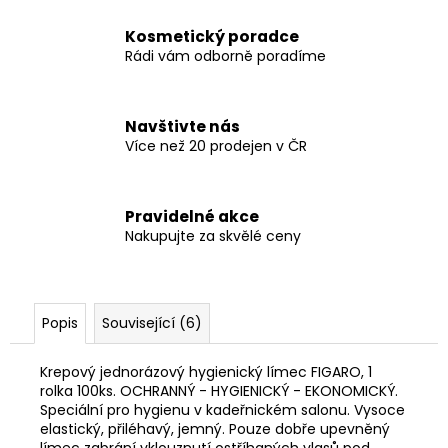
Kosmetický poradce
Rádi vám odborně poradíme
Navštivte nás
Více než 20 prodejen v ČR
Pravidelné akce
Nakupujte za skvělé ceny
Popis
Související (6)
Krepový jednorázový hygienický límec FIGARO, 1
rolka 100ks. OCHRANNÝ - HYGIENICKÝ - EKONOMICKÝ.
Speciální pro hygienu v kadeřnickém salonu. Vysoce
elastický, přiléhavý, jemný. Pouze dobře upevněný
límec zabrání vklouznutí ostříhaných vlasů pod