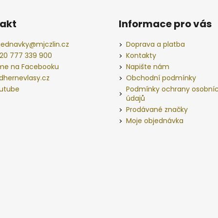
akt
Informace pro vás
jednavky
@
mjczlin.cz
Doprava a platba
20 777 339 900
Kontakty
me na Facebooku
Napište nám
dhernevlasy.cz
Obchodní podmínky
utube
Podmínky ochrany osobní
údajů
Prodávané značky
Moje objednávka