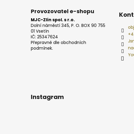
Provozovatel e-shopu
Kont
MJC-Zlín spol. s r.o.
Dolní náměstí 345, P. O. BOX 90 755
ob
01 Vsetín
+4
IČ: 25347624
Js
Přepravné dle obchodních
na
podmínek.
Yo
Instagram