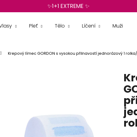
✨1+1 EXTREME ✨
Vlasy
Pleť
Tělo
Líčení
Muži
Co potřebujete najít?
Krepový límec GORDON s vysokou přilnavostí jednorázový 1 rolka
HLEDAT
Kr
Doporučujeme
GO
př
je
ro