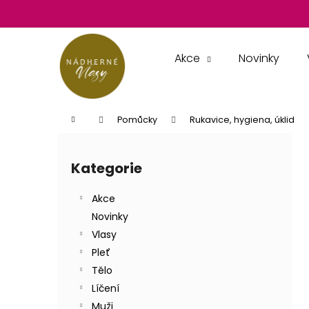
K
Přejít
na
o
obsah
Zpět
Zpět
š
do
do
í
Akce
Novinky
k
obchodu
obchodu
Domů
Pomůcky
Rukavice, hygiena, úklid
P
o
Kategorie
Přeskočit
s
kategorie
t
Akce
r
Novinky
a
Vlasy
n
Pleť
n
Tělo
í
Líčení
p
Muži