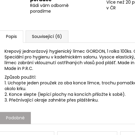
Více než 20 
Rádi vám odborně
v ČR
poradíme
Popis
Související (6)
Krepový jednorázový hygienický límec GORDON, 1 rolka 100ks
Speciální pro hygienu v kadeřnickém salonu. Vysoce elastický
límec zabrání vklouznutí ostříhaných vlasů pod plášť. Made in 
Made in P.R.C.
Způsob použití:
1. Uchopte jeden proužek za oba konce límce, trochu pomačke
okolo krku.
2. Konce slepte (lepící plochy na koncích přiložte k sobě).
3. Přečnívající okraje zahněte přes pláštěnku.
Podobné