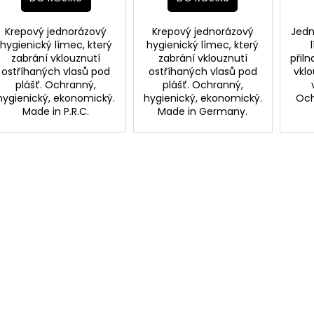
Krepový jednorázový
Krepový jednorázový
Jedn
hygienický límec, který
hygienický límec, který
zabrání vklouznutí
zabrání vklouznutí
přiln
ostříhaných vlasů pod
ostříhaných vlasů pod
vkl
plášť. Ochranný,
plášť. Ochranný,
hygienický, ekonomický.
hygienický, ekonomický.
Och
Made in P.R.C.
Made in Germany.