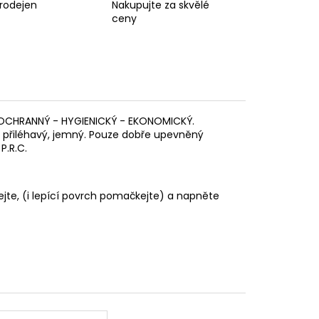
prodejen
Nakupujte za skvělé
ceny
. OCHRANNÝ - HYGIENICKÝ - EKONOMICKÝ.
, přiléhavý, jemný. Pouze dobře upevněný
P.R.C.
jte, (i lepící povrch pomačkejte) a napněte