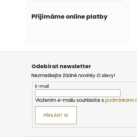
Přijímáme online platby
Z
á
Odebírat newsletter
p
Nezmeškejte žádné novinky či slevy!
a
t
E-mail
í
Vložením e-mailu souhlasíte s
podmínkami o
PŘIHLÁSIT SE