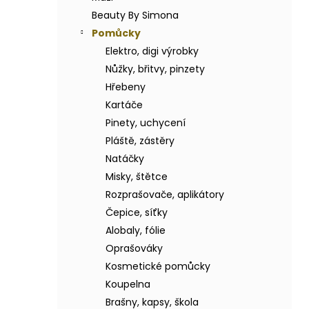
BODY BY SIMONA BANÁN ORGANICKÉ
a
RUČNĚ VYRÁBĚNÉ BAMBUCKÉ MÁSLO
Beauty By Simona
n
200ML
Pomůcky
e
749 Kč
Elektro, digi výrobky
l
Nůžky, břitvy, pinzety
Hřebeny
Kartáče
Pinety, uchycení
Pláště, zástěry
Natáčky
Misky, štětce
Rozprašovače, aplikátory
Čepice, síťky
Alobaly, fólie
Oprašováky
Kosmetické pomůcky
Koupelna
Brašny, kapsy, škola