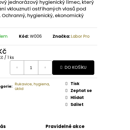
A PAPAYA ORGANICKÉ
vý jednorázový hygienický límec, který
É BAMBUCKÉ MÁSLO
ní vklouznutí ostříhaných vlasů pod
. Ochranný, hygienický, ekonomický
adem
Kód:
W006
Značka:
Labor Pro
 Kč
ná
Kč / 1 ks
:
DO KOŠÍKU
Tisk
Rukavice, hygiena,
gorie
:
úklid
Zeptat se
Hlídat
Sdílet
nás
Pravidelné akce