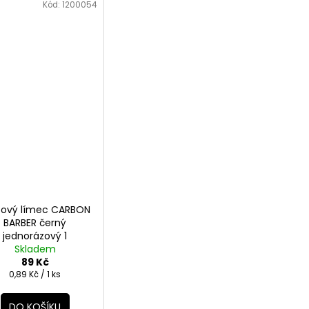
Kód:
1200054
pový límec CARBON
BARBER černý
jednorázový 1
rolka/100ks
Skladem
89 Kč
Měrná
0,89 Kč / 1 ks
cena:
DO KOŠÍKU