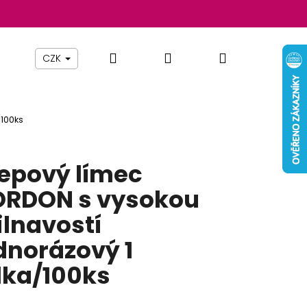
Hledat
Přihlášení
Nákupní
Beauty By Simona
Pomůcky
Nábytek
Z
CZK
košík
/100ks
epový límec
RDON s vysokou
ilnavostí
dnorázový 1
lka/100ks
Následující