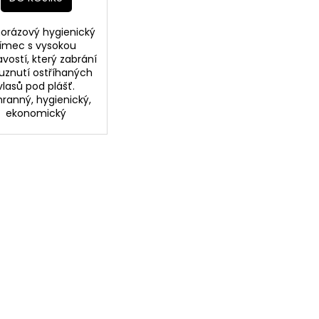
orázový hygienický
límec s vysokou
avostí, který zabrání
ouznutí ostříhaných
vlasů pod plášť.
ranný, hygienický,
ekonomický