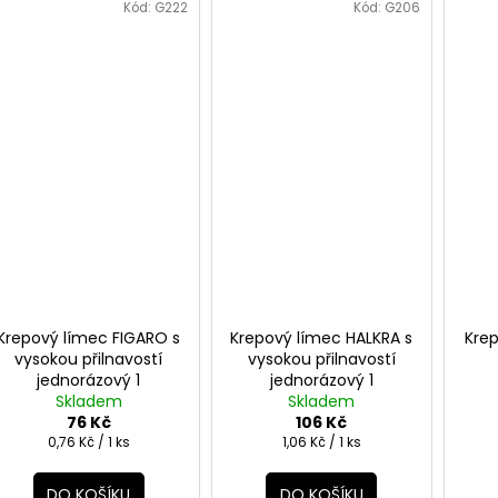
Kód:
G222
Kód:
G206
Krepový límec FIGARO s
Krepový límec HALKRA s
Kre
vysokou přilnavostí
vysokou přilnavostí
jednorázový 1
jednorázový 1
rolka/100ks
Skladem
rolka/100ks
Skladem
76 Kč
106 Kč
Měrná
Měrná
0,76 Kč / 1 ks
1,06 Kč / 1 ks
cena:
cena:
DO KOŠÍKU
DO KOŠÍKU