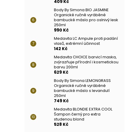
409 Kč
Body By Simona BIO JASMINE
Organické ručně vyráběné
bambucké máslo pro oslnivý lesk
250ml
990 Kč
Medavita LC Ampule proti padání
vlasů, extrémní účinnost
142 Kč
Medavita CHOICE barvicí maska,
zvýrazňuje přírodní i kosmetickou
barvu 200ml
629 Kč
Body By Simona LEMONGRASS
Organické ručně vyráběné
bambucké máslo s levandulí
250ml
749 Kč
Medavita BLONDIE EXTRA COOL
Šampon černý pro extra
studenou blond
528 Kč