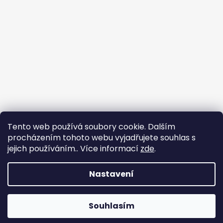
Tento web používá soubory cookie. Dalším
procházením tohoto webu vyjadřujete souhlas s
jejich používáním.. Více informací
zde
.
Sledovat na Instagramu
Nastavení
Vytvořil Shoptet
Copyright 2026
nadhernevlasy.cz
. Všechna práva
Souhlasím
vyhrazena.