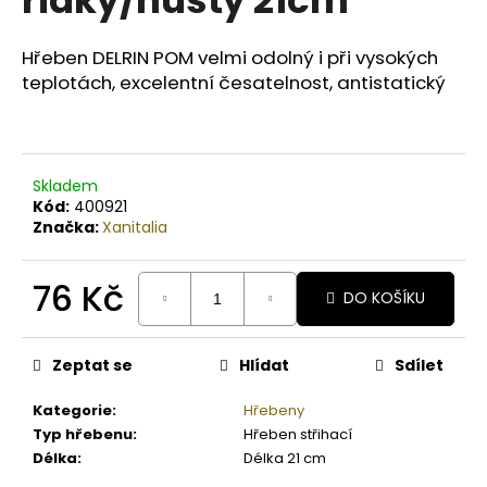
č
u
j
Hřeben DELRIN POM velmi odolný i při vysokých
e
teplotách, excelentní česatelnost, antistatický
m
e
COLORS
Skladem
KERATIN
Kód:
400921
COMPLEX
Značka:
Xanitalia
BARVA
SET
5.99
76 Kč
ČOKOLÁDA
DO KOŠÍKU
Měrná
129
Kč
cena:
Původně:
Zeptat se
Hlídat
Sdílet
165
Kč
Kategorie
:
Hřebeny
Typ hřebenu
:
Hřeben střihací
Délka
:
Délka 21 cm