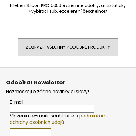
Hřeben Silicon PRO 0056 extrémně odolný, antistatický
+vybírací zub, excelentní česatelnost
ZOBRAZIT VŠECHNY PODOBNÉ PRODUKTY
Z
á
Odebírat newsletter
p
Nezmeškejte žádné novinky či slevy!
a
t
E-mail
í
Vložením e-mailu souhlasíte s
podmínkami
ochrany osobních údajů