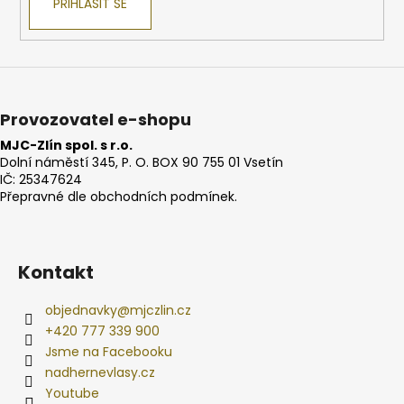
PŘIHLÁSIT SE
Provozovatel e-shopu
MJC-Zlín spol. s r.o.
Dolní náměstí 345, P. O. BOX 90 755 01 Vsetín
IČ: 25347624
Přepravné dle obchodních podmínek.
Kontakt
objednavky
@
mjczlin.cz
+420 777 339 900
Jsme na Facebooku
nadhernevlasy.cz
Youtube