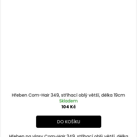
Hřeben Com-Hair 349, stříhací oblý větší, délka 19cm
Skladem
104 Kč
DO KOŠÍKU
Hřeben na vlasy Com-Hair 349, střihací oblý větší, délka