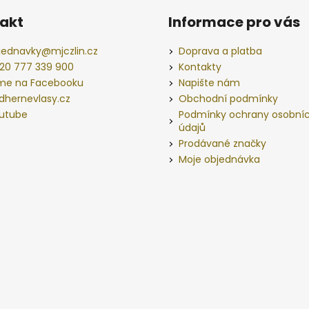
akt
Informace pro vás
jednavky
@
mjczlin.cz
Doprava a platba
20 777 339 900
Kontakty
me na Facebooku
Napište nám
dhernevlasy.cz
Obchodní podmínky
utube
Podmínky ochrany osobní
údajů
Prodávané značky
Moje objednávka