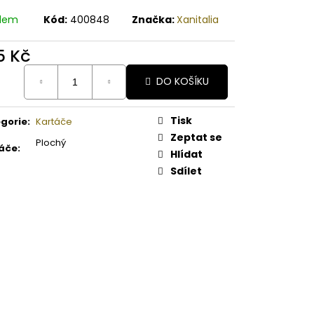
A MELOUN ORGANICKÉ
É BAMBUCKÉ MÁSLO
adem
Kód:
400848
Značka:
Xanitalia
5 Kč
ná
DO KOŠÍKU
:
Tisk
gorie
:
Kartáče
Zeptat se
Plochý
áče
:
Hlídat
Sdílet