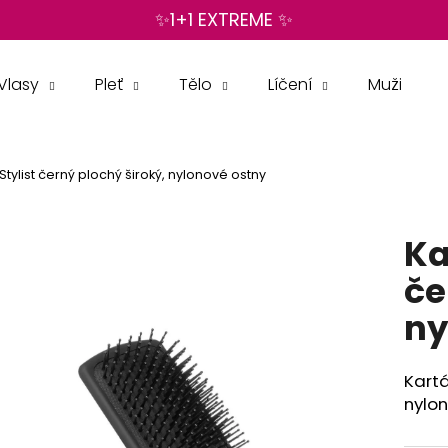
✨1+1 EXTREME ✨
Vlasy
Pleť
Tělo
Líčení
Muži
Co potřebujete najít?
Stylist černý plochý široký, nylonové ostny
HLEDAT
Ka
Doporučujeme
če
ny
Kartá
nylo