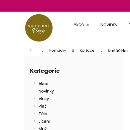
K
Přejít
na
o
obsah
Zpět
Zpět
š
do
do
í
Akce
Novinky
k
obchodu
obchodu
Domů
Pomůcky
Kartáče
Kartáč Hair 
P
o
Kategorie
Přeskočit
s
kategorie
t
Akce
r
Novinky
a
Vlasy
n
Pleť
n
Tělo
í
Líčení
p
Muži