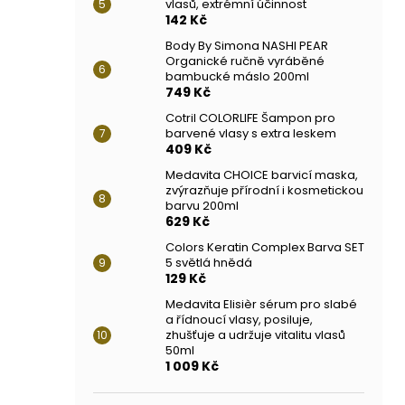
vlasů, extrémní účinnost
142 Kč
Body By Simona NASHI PEAR
Organické ručně vyráběné
bambucké máslo 200ml
749 Kč
Cotril COLORLIFE Šampon pro
barvené vlasy s extra leskem
409 Kč
Medavita CHOICE barvicí maska,
zvýrazňuje přírodní i kosmetickou
barvu 200ml
629 Kč
Colors Keratin Complex Barva SET
5 světlá hnědá
129 Kč
Medavita Elisièr sérum pro slabé
a řídnoucí vlasy, posiluje,
zhušťuje a udržuje vitalitu vlasů
50ml
1 009 Kč