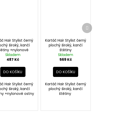
Další
produkt
áč Hair Stylist černý
Kartáč Hair Stylist černý
ochý široký, kančí
plochý široký, kančí
tětiny +nylonové
štětiny
ostny 25x8x4cm
Skladem
Skladem
487 Kč
569 Kč
DO KOŠÍKU
DO KOŠÍKU
áč Hair Stylist černý
Kartáč Hair Stylist černý
ochý široký, kančí
plochý široký, kančí
iny +nylonové ostny
štětiny