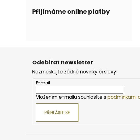
Přijímáme online platby
Z
á
Odebírat newsletter
p
Nezmeškejte žádné novinky či slevy!
a
t
E-mail
í
Vložením e-mailu souhlasíte s
podmínkami o
PŘIHLÁSIT SE