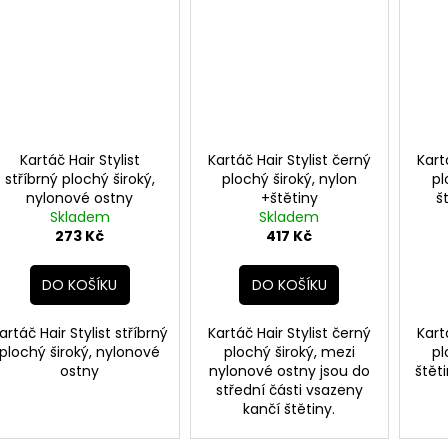
Kartáč Hair Stylist
Kartáč Hair Stylist černý
Kart
stříbrný plochý široký,
plochý široký, nylon
pl
nylonové ostny
+štětiny
š
Skladem
Skladem
273 Kč
417 Kč
DO KOŠÍKU
DO KOŠÍKU
artáč Hair Stylist stříbrný
Kartáč Hair Stylist černý
Kart
plochý široký, nylonové
plochý široký, mezi
pl
ostny
nylonové ostny jsou do
štět
střední části vsazeny
kančí štětiny.