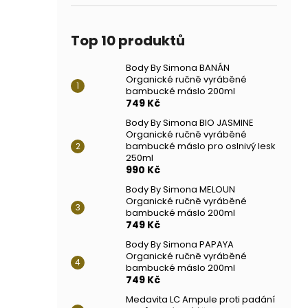
Top 10 produktů
Body By Simona BANÁN
Organické ručně vyráběné
bambucké máslo 200ml
749 Kč
Body By Simona BIO JASMINE
Organické ručně vyráběné
bambucké máslo pro oslnivý lesk
250ml
990 Kč
Body By Simona MELOUN
Organické ručně vyráběné
bambucké máslo 200ml
749 Kč
Body By Simona PAPAYA
Organické ručně vyráběné
bambucké máslo 200ml
749 Kč
Medavita LC Ampule proti padání