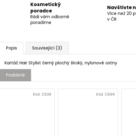
Kosmetický
Navštivte 
poradce
Více než 20 
Rádi vám odborně
v ČR
poradíme
Popis
Související (3)
Kartáč Hair Stylist černý plochý široký, nylonové ostny
Podobné
Kód:
C638
Kód:
C699