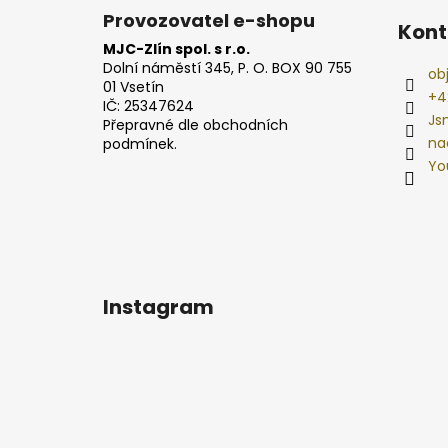
Provozovatel e-shopu
Kont
MJC-Zlín spol. s r.o.
Dolní náměstí 345, P. O. BOX 90 755
ob
01 Vsetín
+4
IČ: 25347624
Js
Přepravné dle obchodních
na
podmínek.
Yo
Instagram