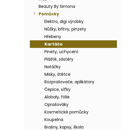
BODY BY SIMONA BANÁN ORGANICKÉ
a
RUČNĚ VYRÁBĚNÉ BAMBUCKÉ MÁSLO
Beauty By Simona
n
200ML
Pomůcky
e
749 Kč
Elektro, digi výrobky
l
Nůžky, břitvy, pinzety
Hřebeny
Kartáče
Pinety, uchycení
Pláště, zástěry
Natáčky
Misky, štětce
Rozprašovače, aplikátory
Čepice, síťky
Alobaly, fólie
Oprašováky
Kosmetické pomůcky
Koupelna
Brašny, kapsy, škola