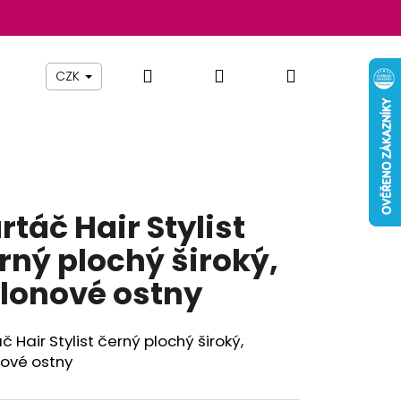
Hledat
Přihlášení
Nákupní
Beauty By Simona
Pomůcky
Nábytek
Z
CZK
košík
rtáč Hair Stylist
rný plochý široký,
lonové ostny
č Hair Stylist černý plochý široký,
nové ostny
Následující