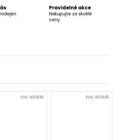
nás
Pravidelné akce
prodejen
Nakupujte za skvělé
ceny
Kód:
400846
Kód:
400845