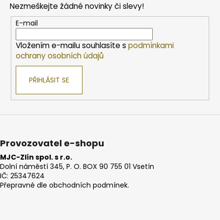
Nezmeškejte žádné novinky či slevy!
a
t
E-mail
í
Vložením e-mailu souhlasíte s
podmínkami
ochrany osobních údajů
PŘIHLÁSIT SE
Provozovatel e-shopu
MJC-Zlín spol. s r.o.
Dolní náměstí 345, P. O. BOX 90 755 01 Vsetín
IČ: 25347624
Přepravné dle obchodních podmínek.