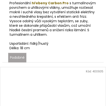
Profesionální
hřebeny Carbon Pro
s turmalínovým
povrchem a uhlíkovými vlákny, umožňuje rozčesat
mokré i suché vlasy bez vytváření statické elektřiny
a nevzhledného krepatění, s efektem anti frizz.
Vysoce odolný vůči vysokým teplotám, se zuby,
které se dokonale přizpůsobí vlasům, což umožní
hladké česání pramenů a snížení rizika lámání. S
turmalínem a uhlíkem.
Uspořádání: řídký/hustý
Délka: 18 cm
Podobné
Kód:
400935