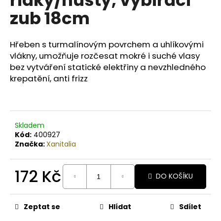
č
u
zub 18cm
j
e
m
Hřeben s turmalínovým povrchem a uhlíkovými
e
vlákny, umožňuje rozčesat mokré i suché vlasy
bez vytváření statické elektřiny a nevzhledného
krepatění, anti frizz
COLORS
KERATIN
COMPLEX
BARVA
SET
Skladem
5.99
ČOKOLÁDA
Kód:
400927
Značka:
Xanitalia
129
Kč
Původně:
172 Kč
165
DO KOŠÍKU
Kč
Měrná
cena:
Zeptat se
Hlídat
Sdílet