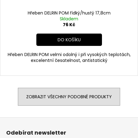
Hřeben DELRIN POM řídký/hustý 17,8cm
Skladem
76 Kč
DO KOŠÍKU
Hřeben DELRIN POM velmi odolný i při vysokých teplotách,
excelentní česatelnost, antistatický
ZOBRAZIT VŠECHNY PODOBNÉ PRODUKTY
Z
á
Odebírat newsletter
p