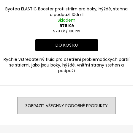
Byotea ELASTIC Booster proti striím pro boky, hýždě, stehna
a podpaží 100ml
Skladem
978 Kč
Měrná
978 Kč / 100 ml
cena:
DO KOŠÍKU
Rychle vstřebatelný fluid pro ošetření problematických partií
se striemi, jako jsou boky, hýždě, vnitřní strany stehen a
podpaží
ZOBRAZIT VŠECHNY PODOBNÉ PRODUKTY
Z