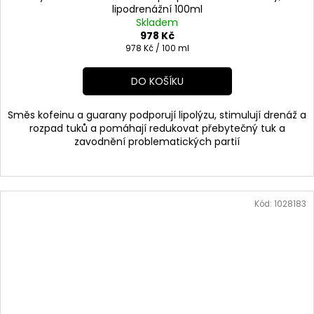
lipodrenážní 100ml
Skladem
978 Kč
Měrná
978 Kč / 100 ml
cena:
DO KOŠÍKU
Směs kofeinu a guarany podporují lipolýzu, stimulují drenáž a
rozpad tuků a pomáhají redukovat přebytečný tuk a
zavodnění problematických partií
Kód:
1028183