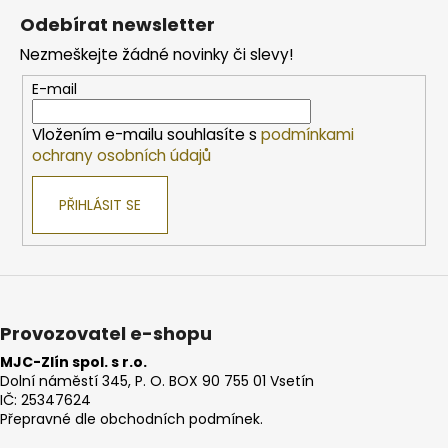
á
Odebírat newsletter
p
Nezmeškejte žádné novinky či slevy!
a
t
E-mail
í
Vložením e-mailu souhlasíte s
podmínkami
ochrany osobních údajů
PŘIHLÁSIT SE
Provozovatel e-shopu
MJC-Zlín spol. s r.o.
Dolní náměstí 345, P. O. BOX 90 755 01 Vsetín
IČ: 25347624
Přepravné dle obchodních podmínek.