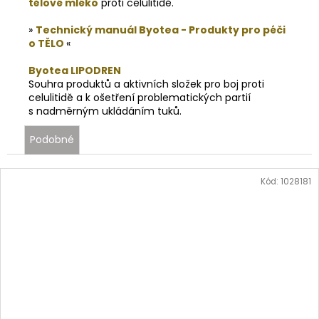
tělové mléko
proti celulitidě.
»
Technický manuál Byotea - Produkty pro péči
o TĚLO
«
Byotea LIPODREN
Souhra produktů a aktivních složek pro boj proti
celulitidě a k ošetření problematických partií
s nadměrným ukládáním tuků.
Podobné
Kód:
1028181