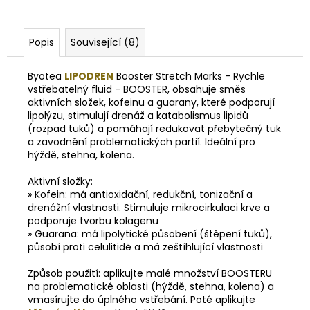
Popis
Související (8)
Byotea
LIPODREN
Booster Stretch Marks - Rychle
vstřebatelný fluid - BOOSTER, obsahuje směs
aktivních složek, kofeinu a guarany, které podporují
lipolýzu, stimulují drenáž a katabolismus lipidů
(rozpad tuků) a pomáhají redukovat přebytečný tuk
a zavodnění problematických partií. Ideální pro
hýždě, stehna, kolena.
Aktivní složky:
»
Kofein: má antioxidační, redukční, tonizační a
drenážní vlastnosti. Stimuluje mikrocirkulaci krve a
podporuje tvorbu kolagenu
» Guarana: má lipolytické působení (štěpení tuků),
působí proti celulitidě a má zeštíhlující vlastnosti
Způsob použití: aplikujte malé množství BOOSTERU
na problematické oblasti (hýždě, stehna, kolena) a
vmasírujte do úplného vstřebání. Poté aplikujte