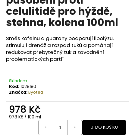
č
u
celulitidě pro hýždě,
j
stehna, kolena 100ml
e
m
e
Směs kofeinu a guarany podporují lipolýzu,
stimulují drenáž a rozpad tuků a pomáhají
BODY
redukovat přebytečný tuk a zavodnění
BY
problematických partií
SIMONA
PAPAYA
ORGANICKÉ
RUČNĚ
Skladem
VYRÁBĚNÉ
Kód:
1028180
BAMBUCKÉ
Značka:
Byotea
MÁSLO
200ML
978 Kč
749
Kč
Měrná
978 Kč / 100 ml
cena:
DO KOŠÍKU