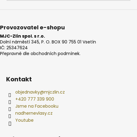
Provozovatel e-shopu
MJC-Zlín spol. s r.o.
Dolní náměstí 345, P. O. BOX 90 755 01 Vsetín
IČ: 25347624
Přepravné dle obchodních podmínek.
Kontakt
objednavky
@
mjczlin.cz
+420 777 339 900
Jsme na Facebooku
nadhernevlasy.cz
Youtube