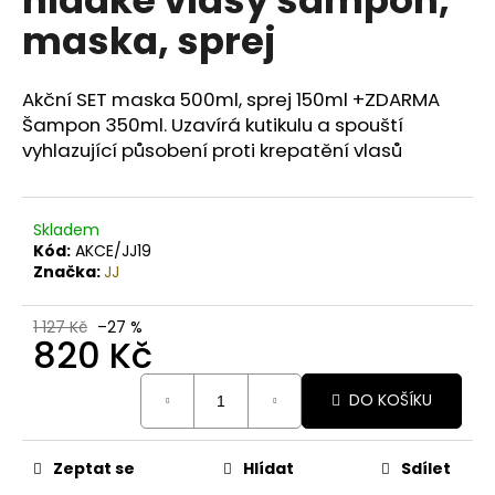
č
u
maska, sprej
j
e
m
Akční SET maska 500ml, sprej 150ml +ZDARMA
e
Šampon 350ml.
Uzavírá kutikulu a spouští
vyhlazující působení proti krepatění vlasů
BODY
BY
SIMONA
Skladem
PAPAYA
Kód:
AKCE/JJ19
ORGANICKÉ
Značka:
JJ
RUČNĚ
VYRÁBĚNÉ
BAMBUCKÉ
1 127 Kč
–27 %
MÁSLO
820 Kč
200ML
Měrná
749
DO KOŠÍKU
cena:
Kč
Zeptat se
Hlídat
Sdílet