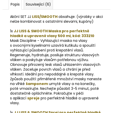
Popis
Související (6)
Akční SET JJ
LISS/SMOOTH
obsahuje: (výrobky v akci
nelze kombinovat s ostatními slevami, kupóny)
1x
JJ LISS & SMOOTH Maska pro perfektně
hladké a upravené vlasy 500 ml, kód: 333210
Mask Discipline - Vyhlazující maska na vlasy
s ovocnými kyselinami uzavírá kutikulu a spouští
vyhlazující působení proti krepatění vlasů.
Regeneruje, hydratuje, posiluje strukturu vlasových
vláken a poskytuje vlasům potřebnou výživu.
Obnovuje přirozený lesk vlasů uhlazením vlasových
vláken. Zaceluje povrch vlasů a chrání je před
vlhkostí. Ideální pro nepoddajné a krepaté vlasy.
Způsob použití: přiměřené množství masky naneste
na vlhké
šamponem
umyté vlasy a na konečky,
poté vmasírujte. Nechejte působit 3-5 minut, poté
dostatečně opláchněte. Pokračujte v péči
s aplikací
spreje
pro perfektně hladké a upravené
vlasy.
1x
JJ LISS & SMOOTH Sprej pro perfektně hladké