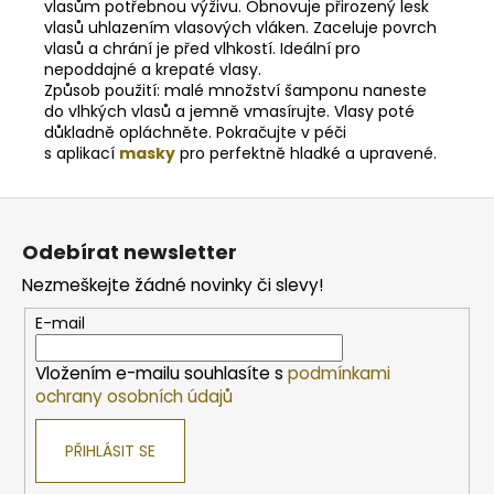
vlasům potřebnou výživu. Obnovuje přirozený lesk
vlasů uhlazením vlasových vláken. Zaceluje povrch
vlasů a chrání je před vlhkostí. Ideální pro
nepoddajné a krepaté vlasy.
Způsob použití: malé množství šamponu naneste
do vlhkých vlasů a jemně vmasírujte. Vlasy poté
důkladně opláchněte. Pokračujte v péči
s aplikací
masky
pro perfektně hladké a upravené.
Z
á
Odebírat newsletter
p
Nezmeškejte žádné novinky či slevy!
a
t
E-mail
í
Vložením e-mailu souhlasíte s
podmínkami
ochrany osobních údajů
PŘIHLÁSIT SE