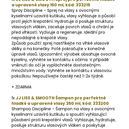
a upravené vlasy 150 ml, kód: 333215
Spray Discipline - Sprej na vlasy s ovocnými
kyselinami uzavírá kutikulu, vlasy vyhlazuje a působí
proti jejich krepatění. Hydratuje a posiluje strukturu
vlasových vláken, zaceluje povrch vlasů a chrání je
před vlhkostí. Vyživuje a regeneruje. Ideální pro
nepoddajné a krepaté vlasy.
Způsob použití: sprej nastříkejte na vlhké vlasové
délky a na konečky. Poté pokračujte v konečné
úpravě vlasů. Upozornění: výrobek obsahuje ovocné
kyseliny, vyhněte se kontaktu s očima. V případě
vniknutí do očí je vypláchněte dostatečným
množstvím vody. Vyhněte se kontaktu s vlasovou
pokožkou. Nepoužívejte častěji než 1-2x týdně.
+ ZDARMA
1x
JJ LISS & SMOOTH Šampon pro perfektně
hladké a upravené vlasy 350 ml, kód: 333200
Shampoo Discipline - Šampon na vlasy s ovocnými
kyselinami uzavírá kutikulu a spouští vyhlazující
působení proti krepatění vlasů. Vyhlazuje, hydratuje,
posiluje strukturu vlasových vláken a poskytuje