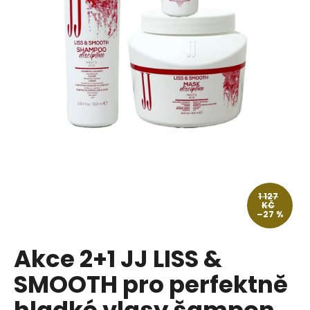
a
j
í
t
?
HLEDAT
1 127
KČ
–27 %
D
o
p
Akce 2+1 JJ LISS &
o
SMOOTH pro perfektně
r
u
hladké vlasy šampon,