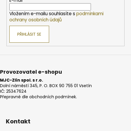
t
E-mail
í
Vložením e-mailu souhlasíte s
podmínkami
ochrany osobních údajů
PŘIHLÁSIT SE
Provozovatel e-shopu
MJC-Zlín spol. s r.o.
Dolní náměstí 345, P. O. BOX 90 755 01 Vsetín
IČ: 25347624
Přepravné dle obchodních podmínek.
Kontakt