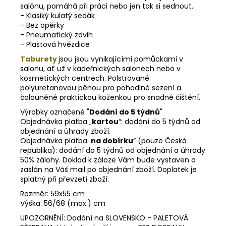
salónu, pomáhá při práci nebo jen tak si sednout.
- Klasiký kulatý sedák
- Bez opěrky
- Pneumatický zdvih
- Plastová hvězdice
Taburety
jsou
jsou vynikajícími pomůckami v
salonu, ať už v kadeřnických salonech nebo v
kosmetických centrech. Polstrované
polyuretanovou pěnou pro pohodlné sezení a
čalouněné praktickou koženkou pro snadné čištění.
Výrobky označené "
Dodání do 5 týdnů
"
Objednávka platba „
kartou
“: dodání do 5 týdnů od
objednání a úhrady zboží.
Objednávka platba:
na dobírku
“ (pouze Česká
republika): dodání do 5 týdnů od objednání a úhrady
50% zálohy. Doklad k záloze Vám bude vystaven a
zaslán na Váš mail po objednání zboží. Doplatek je
splatný při převzetí zboží.
Rozměr: 59x55 cm
Výška: 56/68 (max.) cm
UPOZORNĚNÍ: Dodání na SLOVENSKO - PALETOVÁ