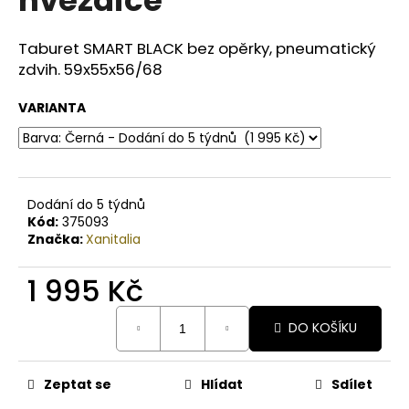
č
u
j
Taburet SMART BLACK bez opěrky, pneumatický
e
zdvih. 59x55x56/68
m
e
VARIANTA
BODY
BY
SIMONA
MELOUN
Dodání do 5 týdnů
ORGANICKÉ
Kód:
375093
RUČNĚ
Značka:
Xanitalia
VYRÁBĚNÉ
BAMBUCKÉ
1 995 Kč
MÁSLO
200ML
Měrná
749
DO KOŠÍKU
cena:
Kč
Zeptat se
Hlídat
Sdílet