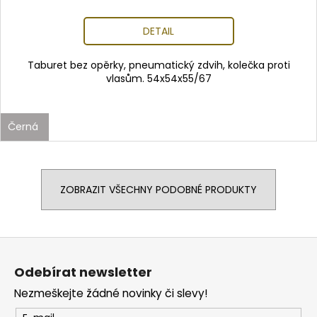
DETAIL
Taburet bez opěrky, pneumatický zdvih, kolečka proti
vlasům. 54x54x55/67
Černá
ZOBRAZIT VŠECHNY PODOBNÉ PRODUKTY
Z
á
Odebírat newsletter
p
Nezmeškejte žádné novinky či slevy!
a