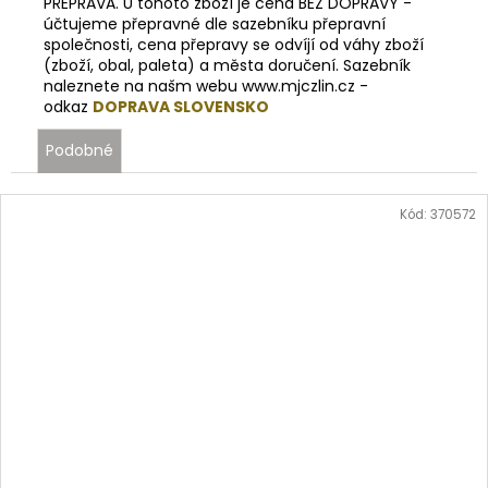
PŘEPRAVA. U tohoto zboží je cena BEZ DOPRAVY -
účtujeme přepravné dle sazebníku přepravní
společnosti, cena přepravy se odvíjí od váhy zboží
(zboží, obal, paleta) a města doručení. Sazebník
naleznete na našm webu www.mjczlin.cz -
odkaz
DOPRAVA SLOVENSKO
Podobné
Kód:
370572