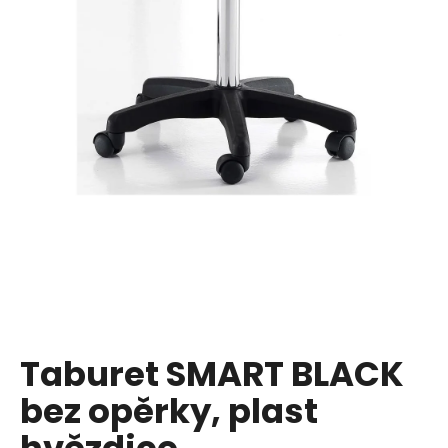
a
j
í
t
?
HLEDAT
D
o
p
Taburet SMART BLACK
o
bez opěrky, plast
r
u
hvězdice