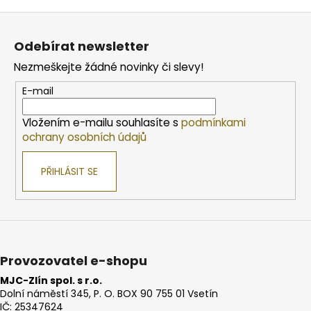
Z
á
Odebírat newsletter
p
Nezmeškejte žádné novinky či slevy!
a
t
E-mail
í
Vložením e-mailu souhlasíte s
podmínkami
ochrany osobních údajů
PŘIHLÁSIT SE
Provozovatel e-shopu
MJC-Zlín spol. s r.o.
Dolní náměstí 345, P. O. BOX 90 755 01 Vsetín
IČ: 25347624