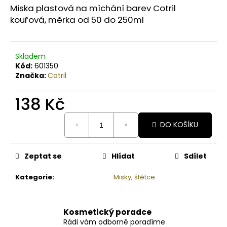
č
Miska plastová na míchání barev Cotril
u
kouřová,
měrka od 50 do 250ml
j
e
m
e
Skladem
Kód:
601350
Značka:
Cotril
BODY
BY
138 Kč
SIMONA
BANÁN
Měrná
ORGANICKÉ
DO KOŠÍKU
cena:
RUČNĚ
VYRÁBĚNÉ
BAMBUCKÉ
MÁSLO
Zeptat se
Hlídat
Sdílet
200ML
Kategorie
:
Misky, štětce
749
Kč
Kosmetický poradce
Rádi vám odborně poradíme