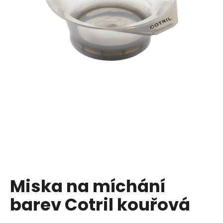
a
j
í
t
?
HLEDAT
D
o
p
Miska na míchání
o
barev Cotril kouřová
r
u