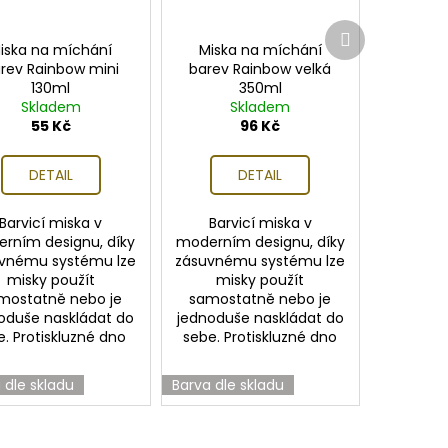
Další
produkt
iska na míchání
Miska na míchání
rev Rainbow mini
barev Rainbow velká
130ml
350ml
Skladem
Skladem
55 Kč
96 Kč
DETAIL
DETAIL
Barvicí miska v
Barvicí miska v
rním designu, díky
moderním designu, díky
vnému systému lze
zásuvnému systému lze
misky použít
misky použít
mostatně nebo je
samostatně nebo je
oduše naskládat do
jednoduše naskládat do
e. Protiskluzné dno
sebe. Protiskluzné dno
 dle skladu
Barva dle skladu