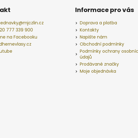
akt
Informace pro vás
jednavky
@
mjczlin.cz
Doprava a platba
20 777 339 900
Kontakty
me na Facebooku
Napište nám
dhernevlasy.cz
Obchodní podmínky
utube
Podmínky ochrany osobní
údajů
Prodávané značky
Moje objednávka