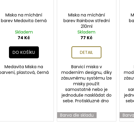
Miska na míchání
Miska na míchání
M
barev Medavita černá
barev Rainbow střední
ba
210ml
Skladem
Skladem
74 Kč
77 Kč
DO KOŠÍKU
DETAIL
Medavita Miska na
Barvicí miska v
barvení, plastová, černá
moderním designu, díky
mode
zásuvnému systému lze
zásu
misky použít
samostatně nebo je
sa
jednoduše naskládat do
jedn
sebe. Protiskluzné dno
seb
Barva dle skladu
Barva