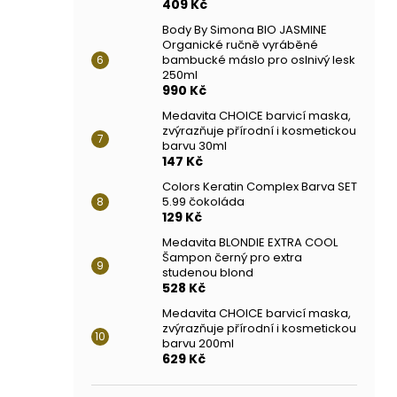
409 Kč
Body By Simona BIO JASMINE
Organické ručně vyráběné
bambucké máslo pro oslnivý lesk
250ml
990 Kč
Medavita CHOICE barvicí maska,
zvýrazňuje přírodní i kosmetickou
barvu 30ml
147 Kč
Colors Keratin Complex Barva SET
5.99 čokoláda
129 Kč
Medavita BLONDIE EXTRA COOL
Šampon černý pro extra
studenou blond
528 Kč
Medavita CHOICE barvicí maska,
zvýrazňuje přírodní i kosmetickou
barvu 200ml
629 Kč