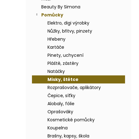
BODY BY SIMONA BANÁN ORGANICKÉ
a
RUČNĚ VYRÁBĚNÉ BAMBUCKÉ MÁSLO
Beauty By Simona
n
200ML
Pomůcky
e
749 Kč
Elektro, digi výrobky
l
Nůžky, břitvy, pinzety
Hřebeny
Kartáče
Pinety, uchycení
Pláště, zástěry
Natáčky
Misky, štětce
Rozprašovače, aplikátory
Čepice, síťky
Alobaly, fólie
Oprašováky
Kosmetické pomůcky
Koupelna
Brašny, kapsy, škola