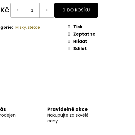
A PAPAYA ORGANICKÉ
É BAMBUCKÉ MÁSLO
 Kč
DO KOŠÍKU
ná
:
Tisk
gorie
:
Misky, štětce
Zeptat se
Hlídat
Sdílet
nás
Pravidelné akce
prodejen
Nakupujte za skvělé
ceny