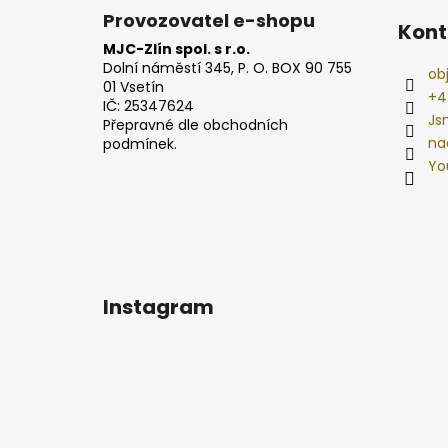
Provozovatel e-shopu
Kont
MJC-Zlín spol. s r.o.
Dolní náměstí 345, P. O. BOX 90 755
ob
01 Vsetín
+4
IČ: 25347624
Js
Přepravné dle obchodních
na
podmínek.
Yo
Instagram