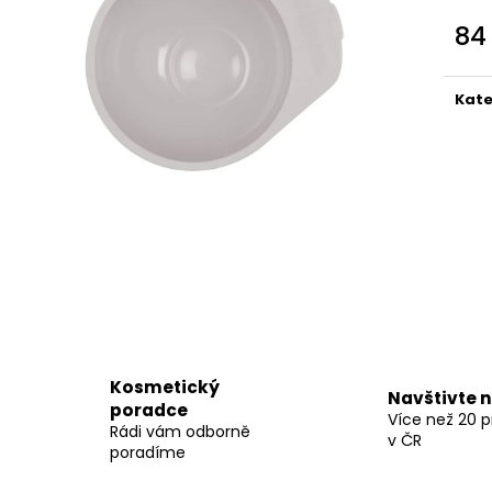
BODY BY SIMONA MELOUN ORGANICKÉ
BODY BY SIMON
RUČNĚ VYRÁBĚNÉ BAMBUCKÉ MÁSLO
RUČNĚ VYRÁBĚN
84
200ML
200ML
Měr
749 Kč
749 Kč
cena
Kate
Kosmetický
Navštivte 
poradce
Více než 20 
Rádi vám odborně
v ČR
poradíme