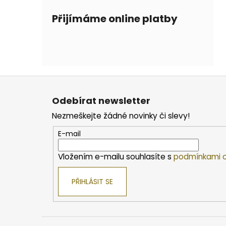
Přijímáme online platby
Z
á
Odebírat newsletter
p
Nezmeškejte žádné novinky či slevy!
a
t
E-mail
í
Vložením e-mailu souhlasíte s
podmínkami o
PŘIHLÁSIT SE