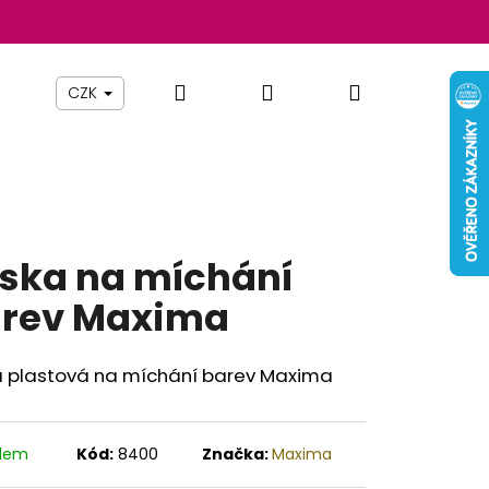
Hledat
Přihlášení
Nákupní
Beauty By Simona
Pomůcky
Nábytek
Z
CZK
košík
ska na míchání
rev Maxima
a plastová na míchání barev
Maxima
Následující
adem
Kód:
8400
Značka:
Maxima