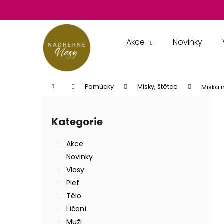
K
Přejít
na
o
obsah
Zpět
Zpět
š
do
do
í
Akce
Novinky
k
obchodu
obchodu
Domů
Pomůcky
Misky, štětce
Miska 
P
o
Kategorie
Přeskočit
s
kategorie
t
Akce
r
Novinky
a
Vlasy
n
Pleť
n
Tělo
í
Líčení
p
Muži