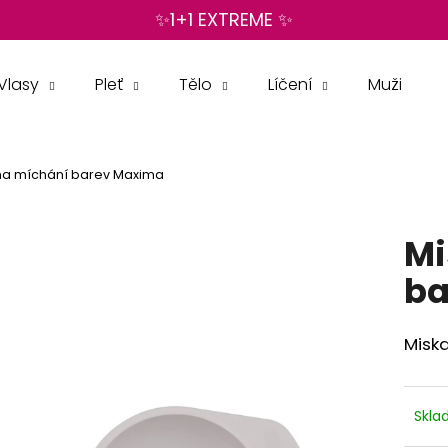
✨1+1 EXTREME ✨
Vlasy
Pleť
Tělo
Líčení
Muži
Co potřebujete najít?
na míchání barev Maxima
HLEDAT
Mi
Doporučujeme
ba
Misk
Skl