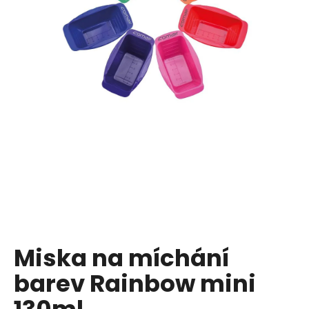
a
j
í
t
?
HLEDAT
D
o
p
Miska na míchání
o
barev Rainbow mini
r
u
130ml