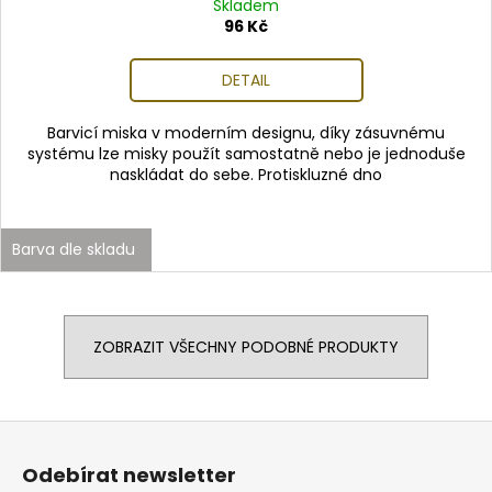
Skladem
96 Kč
DETAIL
Barvicí miska v moderním designu, díky zásuvnému
systému lze misky použít samostatně nebo je jednoduše
naskládat do sebe. Protiskluzné dno
Barva dle skladu
ZOBRAZIT VŠECHNY PODOBNÉ PRODUKTY
Z
á
Odebírat newsletter
p