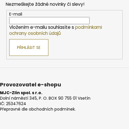
Nezmeškejte žádné novinky či slevy!
a
t
E-mail
í
Vložením e-mailu souhlasíte s
podmínkami
ochrany osobních údajů
PŘIHLÁSIT SE
Provozovatel e-shopu
MJC-Zlín spol. s r.o.
Dolní náměstí 345, P. O. BOX 90 755 01 Vsetín
IČ: 25347624
Přepravné dle obchodních podmínek.