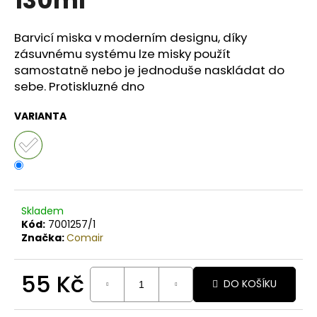
č
u
j
Barvicí miska v moderním designu, díky
e
zásuvnému systému lze misky použít
m
samostatně nebo je jednoduše naskládat do
e
sebe. Protiskluzné dno
VARIANTA
BODY
BY
SIMONA
MELOUN
ORGANICKÉ
RUČNĚ
VYRÁBĚNÉ
BAMBUCKÉ
Skladem
MÁSLO
Kód:
7001257/1
200ML
Značka:
Comair
749
Kč
55 Kč
DO KOŠÍKU
Měrná
cena: