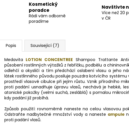
Kosmetický
Navštivte 
poradce
Více než 20 
Rádi vám odborně
v ČR
poradíme
Popis
Související (7)
Medavita
LOTION CONCENTREE
Shampoo Trattante Antic
působení rostlinných výtažků z řebříčku, podbělu a chininov
odlehčí a okysličí a tím předchází oslabení vlasu a jeho 
látek rostlinného původu posiluje pouzdra kotvícího systému vl
prostředí vlasové cibulce při jejím růstu. Vznik přírodního mi
proti padání usnadňuje úpravu vlasů, nechává je hebké, les
atonické pokožky (velmi suchá, zesláblá) s pomalou mikrocirku
kdy padání již probíhá.
Způsob použití: rovnoměrně naneste na celou vlasovou pok
Odstraňte nadbytečné množství vody a naneste
ampule
n
proti padání vlasů.