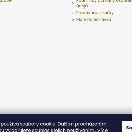
utube
Podmínky ochrany osobní
údajů
Prodávané značky
Moje objednávka
používá soubory cookie. Dalším procházením
S
 vyjadřujete souhlas s jejich používáním.. Více