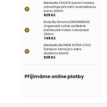
Medavita CHOICE barvicí maska,
zvýrazňuje přírodní i kosmetickou
barvu 200ml
629 Kč
Body By Simona LEMONGRASS
Organické ručně vyráběné
bambucké máslo s levandulí
250ml
749 Kč
Medavita BLONDIE EXTRA COOL
Šampon černý pro extra
studenou blond
528 Kč
Přijímáme online platby
Z