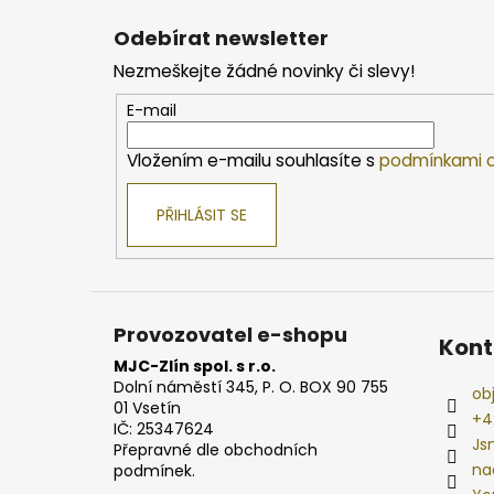
á
Odebírat newsletter
p
Nezmeškejte žádné novinky či slevy!
a
t
E-mail
í
Vložením e-mailu souhlasíte s
podmínkami o
PŘIHLÁSIT SE
Provozovatel e-shopu
Kont
MJC-Zlín spol. s r.o.
Dolní náměstí 345, P. O. BOX 90 755
ob
01 Vsetín
+4
IČ: 25347624
Js
Přepravné dle obchodních
na
podmínek.