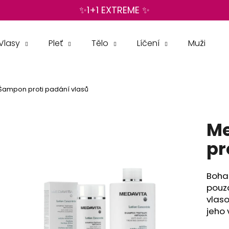
✨1+1 EXTREME ✨
Vlasy
Pleť
Tělo
Líčení
Muži
Co potřebujete najít?
Šampon proti padání vlasů
HLEDAT
Me
Doporučujeme
pr
Boha
pou
vlaso
jeho