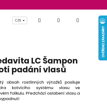
Hledat
Přihlášení
Nákupní
Beauty By Simona
Pomůcky
Nábytek
Z
CZK
košík
davita LC Šampon
oti padání vlasů
tý obsah rostlinných výtažků posiluje
zdra kotvícího systému vlasu ve
vém folikulu. Předchází oslabení vlasu a
Následující
 vypadnutí