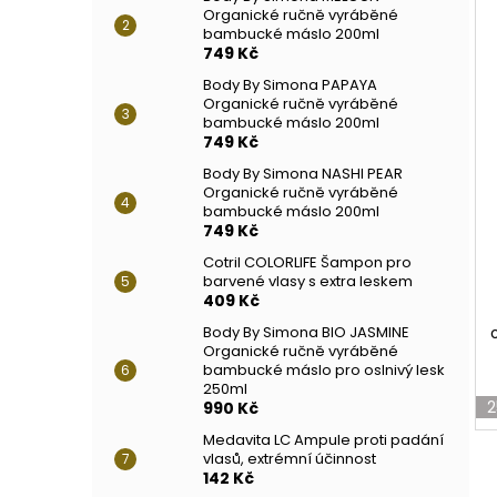
Organické ručně vyráběné
bambucké máslo 200ml
749 Kč
Body By Simona PAPAYA
Organické ručně vyráběné
bambucké máslo 200ml
749 Kč
Body By Simona NASHI PEAR
Organické ručně vyráběné
bambucké máslo 200ml
749 Kč
Cotril COLORLIFE Šampon pro
barvené vlasy s extra leskem
409 Kč
Body By Simona BIO JASMINE
Organické ručně vyráběné
bambucké máslo pro oslnivý lesk
250ml
2
990 Kč
Medavita LC Ampule proti padání
vlasů, extrémní účinnost
142 Kč