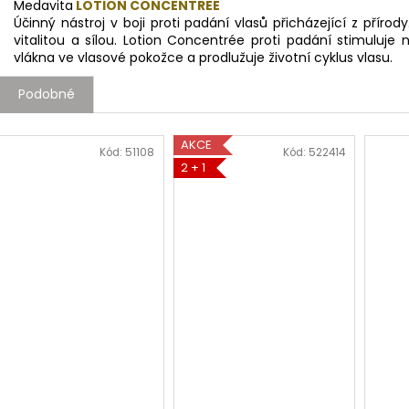
Medavita
LOTION CONCENTREE
Účinný nástroj v boji proti padání vlasů přicházející z přírod
vitalitou a sílou. Lotion Concentrée proti padání stimuluje
vlákna ve vlasové pokožce a prodlužuje životní cyklus vlasu.
Podobné
AKCE
Kód:
51108
Kód:
522414
2 + 1