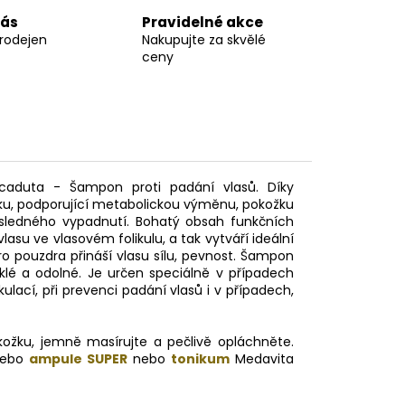
nás
Pravidelné akce
prodejen
Nakupujte za skvělé
ceny
aduta - Šampon proti padání vlasů. Díky
níku, podporující metabolickou výměnu, pokožku
následného vypadnutí. Bohatý obsah funkčních
asu ve vlasovém folikulu, a tak vytváří ideální
kro pouzdra přináší vlasu sílu, pevnost. Šampon
klé a odolné. Je určen speciálně v případech
lací, při prevenci padání vlasů i v případech,
ožku, jemně masírujte a pečlivě opláchněte.
ebo
ampule SUPER
nebo
tonikum
Medavita