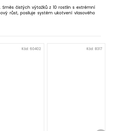
y. Směs čistých výtažků z 10 rostlin s extrémní
 nový růst, posiluje systém ukotvení vlasového
Kód:
60402
Kód:
8317