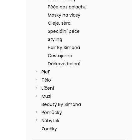
BODY BY SIMONA BANÁN ORGANICKÉ
a
RUČNĚ VYRÁBĚNÉ BAMBUCKÉ MÁSLO
Péče bez oplachu
n
200ML
Masky na vlasy
e
749 Kč
Oleje, séra
l
Speciální péče
Styling
Hair By Simona
Cestujeme
Dárkové balení
Pleť
Tělo
Líčení
Muži
Beauty By Simona
Pomůcky
Nábytek
Značky