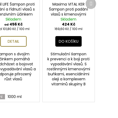
Další
il LIFE Šampon proti
Maxima VITAL KER
produkt
ní a řídnutí vlasů s
Šampon proti padání
tenzivním účinkem
vlasů s kmenovými
Skladem
buňkami 250ml
Skladem
456 Kč
424 Kč
od
ěrná
Měrná
d 101,80 Kč / 100 ml
169,60 Kč / 100 ml
ena:
cena:
DETAIL
DO KOŠÍKU
ampon s dvojím
Stimulační šampon
činkem pomáhá
k prevenci a k boji proti
dcházet a bojovat
vypadávání vlasů. S
i vypadávání vlasů a
rostlinnými kmenovými
dporuje přirozený
buňkami, esenciálními
růst vlasů
oleji a komplexem
vitaminů skupiny B
ml
1000 ml