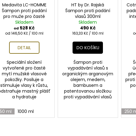
Medavita LC-HOMME
HT by Dr. Rajská
Cotr
Šampon proti padání
Šampon proti padání
padá
pro muže pro časté
vlasů 300ml
in
Skladem
mytí
Skladem
528 Kč
490 Kč
od
Měrná
Měrná
M
od 146,50 Kč / 100 ml
163,33 Kč / 100 ml
o
cena:
cena:
c
DETAIL
DO KOŠÍKU
Speciální složení
Šampon proti
Š
vytvořené pro časté
vypadávání vlasů s
ú
mytí mužské vlasové
organickým arganovým
pře
pokožky. Posiluje a
olejem, medem,
prot
stimuluje vlasy k růstu,
bambusem a
po
odstraňuje mastný plášť
patentovanou složkou
a hydratuje
proti vypadávání vlasů
50 ml
1000 ml
250 