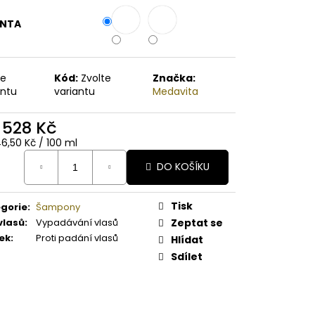
A PAPAYA ORGANICKÉ
É BAMBUCKÉ MÁSLO
ANTA
te
Kód:
Zvolte
Značka:
antu
variantu
Medavita
d
528 Kč
ná
46,50 Kč / 100 ml
:
DO KOŠÍKU
Tisk
gorie
:
Šampony
vlasů
:
Vypadávání vlasů
Zeptat se
ek
:
Proti padání vlasů
Hlídat
Sdílet