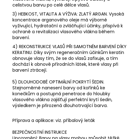
celistvou barvu po celé délce vlasů.
3) HEBKOST, VITALITA A VÝŽIVA: ZLATÝ ARGAN. Vysoká
koncentrace arganového oleje má výborné
vyživující, hydratační a zvláčňující účinky, přispívá k
ochraně a revitalizaci vlasového vlákna během
barvení.
4) REKONSTRUKCE VLASŮ PŘI SAMOTNÉM BARVENÍ DÍKY
KERATINU. Díky svým regeneračním účinkům keratin
obnovuje vlasy tím, že se do vlasů zafixuje, a tím
dochází k obnově přírodních látek, které vlasy při
barvení ztrácejí.
5) DLOUHODOBÉ OPTIMÁLNÍ POKRYTÍ ŠEDIN.
Stejnoměrné nanesení barvy od kořínků ke
konečkům a postupná penetrace do hloubky
vlasového vlákna zajišťují perfektní krytí šedin,
výsledkem je přirozená dlouhotrvající barva.
Příprava a aplikace: viz. příbalový leták
BEZPEČNOSTNÍ INSTRUKCE
Upozornění: Barvy na vlasy mohou způsobit těžké