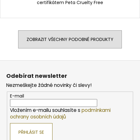
certifikátem Peta Cruelty Free
ZOBRAZIT VŠECHNY PODOBNÉ PRODUKTY
Z
á
Odebírat newsletter
p
Nezmeškejte žádné novinky či slevy!
a
t
E-mail
í
Vložením e-mailu souhlasíte s
podmínkami
ochrany osobních údajů
PŘIHLÁSIT SE