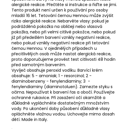
alergické reakce. Přečtěte si instrukce a řiďte se jimi.
Tento produkt není určen k používání pro osoby
mladší 16 let. Tetování černou Hennou může zvýšit
riziko alergické reakce. Nebarvěte vlasy: pokud je
podrážděná pokožka na obličeji nebo vlasová
pokožka, nebo při velmi citlivé pokožce, nebo pokud
již při předešlém barvení vznikly negativní reakce,
nebo pokud vznikly negativní reakce při tetování
černou Hennou. V ojedinělých případech u
přecitlivělých osob může nastat alergická reakce,
proto doporučujeme provést test citlivosti 48 hodin
před samotným barvením.
Vyvíječ obsahuje peroxid vodíku. Barvící krém
obsahuje: 5 - amoniak; 1 - resorcinol; 2 -
diaminobenzeny - fenylendiaminy; 3 -
fenylendiaminy (diaminotoluen). Zamezte styku s
očima. Nepoužívat k barvení řas a obočí. Používejte
ochranné rukavice. Při zasažení očí okamžitě a
důkladně vypláchněte dostatečným množstvím
vody. Po ukončení doby působení důkladně vlasy
opláchněte vlažnou vodou. Uchovejte mimo dosah
dětí. Made in Italy.
.