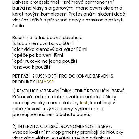
Lialysse professionnel - Krémová permanentní
barva na vlasy s arganovým, mandlovým olejem a
keratinovým komplexem. Profesionální složení dodá
vlasům zářivé a přirozené barvy s maximálním krytí
šedin.
Balení na jedno použití obsahuje:
1x tuba krémová barva 50ml
1x lahvička krémový aktivátor 50ml
1x péče po barvení 15ml
1x pár rukavic na jedno použití
1x návod k použití
PĚT FÁZÍ ZKUŠENOSTÍ PRO DOKONALÉ BARVENÍ S
PRODUKTY
LIALYSSE
1) REVOLUCE V BARVENÍ DÍKY JEDINÉ REVOLUČNÍ BARVĚ.
Krémová textura a intenzivní kosmetické účinky
zaručují vysoký a neodolatelný
lesk
, kombinují v
sobě zářivost a výživu barvy, výsledkem je
překvapivě nádherná bohatá barva.
2) INTENZITA ODLESKŮ, ROVNOMĚRNOST BARVY.
Vysoce kvalitní mikropigmenty pronikají do hloubky
vlasového vlákna, vytvářejí třpytivé odlesky a