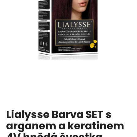
a
j
í
t
?
HLEDAT
D
o
p
Lialysse Barva SET s
o
arganem a keratinem
r
u
4V hnědá švestka