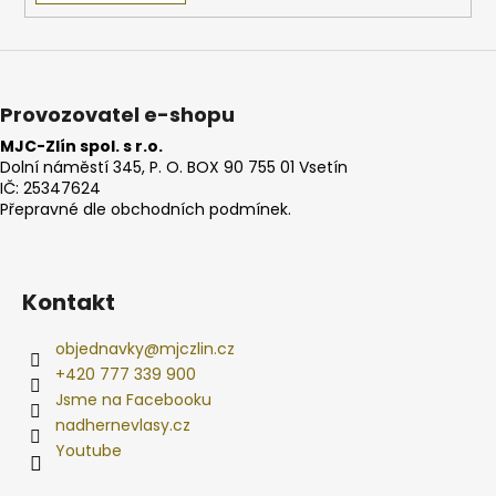
Provozovatel e-shopu
MJC-Zlín spol. s r.o.
Dolní náměstí 345, P. O. BOX 90 755 01 Vsetín
IČ: 25347624
Přepravné dle obchodních podmínek.
Kontakt
objednavky
@
mjczlin.cz
+420 777 339 900
Jsme na Facebooku
nadhernevlasy.cz
Youtube