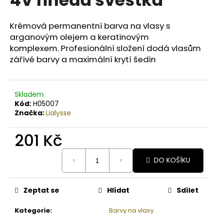
č
u
j
Krémová permanentní barva na vlasy s
e
arganovým olejem a keratinovým
m
komplexem. Profesionální složení dodá vlasům
e
zářivé barvy a maximální krytí šedin
BODY
BY
Skladem
SIMONA
Kód:
H05007
BIO
Značka:
Lialysse
JASMINE
ORGANICKÉ
RUČNĚ
201 Kč
VYRÁBĚNÉ
BAMBUCKÉ
Měrná
MÁSLO
DO KOŠÍKU
cena:
PRO
OSLNIVÝ
LESK
Zeptat se
Hlídat
Sdílet
250ML
990
Kategorie
:
Barvy na vlasy
Kč