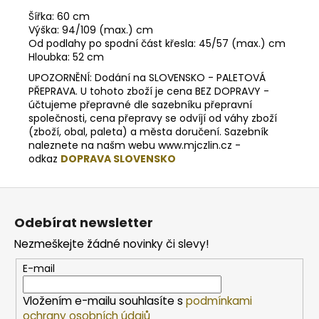
Šířka: 60 cm
Výška: 94/109 (max.) cm
Od podlahy po spodní část křesla: 45/57 (max.) cm
Hloubka: 52 cm
UPOZORNĚNÍ: Dodání na SLOVENSKO - PALETOVÁ
PŘEPRAVA. U tohoto zboží je cena BEZ DOPRAVY -
účtujeme přepravné dle sazebníku přepravní
společnosti, cena přepravy se odvíjí od váhy zboží
(zboží, obal, paleta) a města doručení. Sazebník
naleznete na našm webu www.mjczlin.cz -
odkaz
DOPRAVA SLOVENSKO
Z
á
Odebírat newsletter
p
Nezmeškejte žádné novinky či slevy!
a
t
E-mail
í
Vložením e-mailu souhlasíte s
podmínkami
ochrany osobních údajů