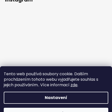
Tento web používá soubory cookie. Dalším
procházením tohoto webu vyjadřujete souhlas s
jejich používáním.. Více informací
zde
.
Sledovat na Instagramu
Nastavení
Vytvořil Shoptet
Copyright 2026
nadhernevlasy.cz
. Všechna práva