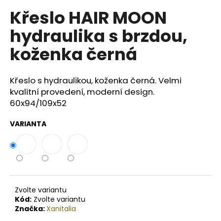
č
u
Křeslo HAIR MOON
j
hydraulika s brzdou,
e
m
koženka černá
e
Křeslo s hydraulikou, koženka černá. Velmi
COTRIL
kvalitní provedení, moderní design.
COLORLIFE
ŠAMPON
60x94/109x52
PRO
BARVENÉ
VARIANTA
VLASY
S
EXTRA
LESKEM
409
Kč
Zvolte variantu
Kód:
Zvolte variantu
Značka:
Xanitalia