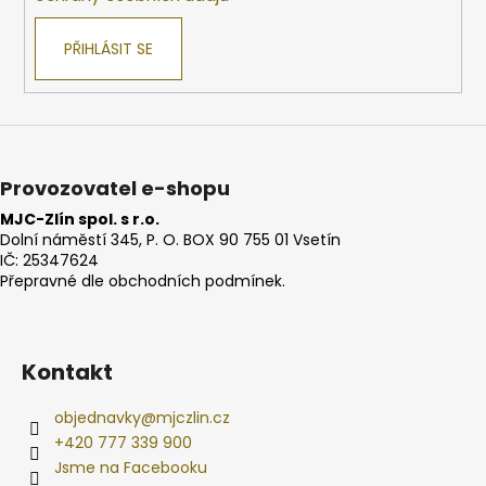
PŘIHLÁSIT SE
Provozovatel e-shopu
MJC-Zlín spol. s r.o.
Dolní náměstí 345, P. O. BOX 90 755 01 Vsetín
IČ: 25347624
Přepravné dle obchodních podmínek.
Kontakt
objednavky
@
mjczlin.cz
+420 777 339 900
Jsme na Facebooku