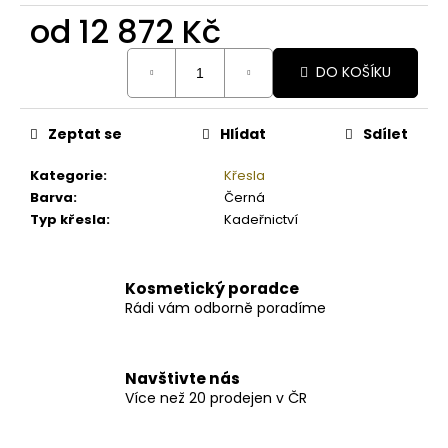
od
12 872 Kč
Měrná
DO KOŠÍKU
cena:
Zeptat se
Hlídat
Sdílet
Kategorie
:
Křesla
Barva
:
Černá
Typ křesla
:
Kadeřnictví
Kosmetický poradce
Rádi vám odborně poradíme
Navštivte nás
Více než 20 prodejen v ČR