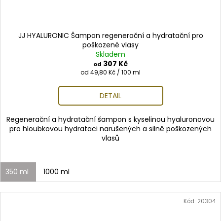
JJ HYALURONIC Šampon regenerační a hydratační pro
poškozené vlasy
Skladem
307 Kč
od
Měrná
od 49,80 Kč / 100 ml
cena:
DETAIL
Regenerační a hydratační šampon s kyselinou hyaluronovou
pro hloubkovou hydrataci narušených a silně poškozených
vlasů
350 ml
1000 ml
Kód:
20304