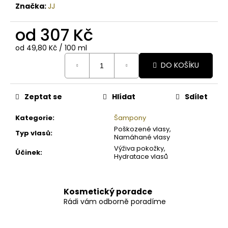
Značka:
JJ
od
307 Kč
Měrná
od 49,80 Kč / 100 ml
cena:
DO KOŠÍKU
Zeptat se
Hlídat
Sdílet
Kategorie
:
Šampony
Poškozené vlasy,
Typ vlasů
:
Namáhané vlasy
Výživa pokožky,
Účinek
:
Hydratace vlasů
Kosmetický poradce
Rádi vám odborně poradíme