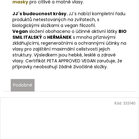
masky
pro citlivé a matné vlasy.
JJ´s budoucnost krásy.
JJ´s nabízí kompletní řadu
produktů netestovaných na zvířatech, s
biologickými složkami a vegan filozofií.
Vegan
složení obohaceno o účinné aktivní látky
BIO
SMIL ITALSKÝ
a
HEŘMÁNEK
s mnoha příznivými
zklidňujícími, regeneračními a ochrannými účinky na
vlasy pro zajištění maximální celistvosti jejich
struktury. Výsledkem jsou hebké, lesklé a zdravé
vlasy. Certifikát PETA APPROVED VEGAN zaručuje, že
přípravky neobsahují žádné živočišné složky.
JJ»nová
»péče
Podobné
Kód:
333140