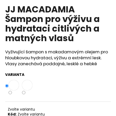
č
u
JJ MACADAMIA
j
Šampon pro výživu a
e
m
hydrataci citlivých a
e
matných vlasů
BODY
BY
Vyživující šampon s makadamovým olejem pro
SIMONA
hloubkovou hydrataci, výživu a extrémní lesk.
BIO
JASMINE
Vlasy zanechává poddajné, lesklé a hebké
ORGANICKÉ
RUČNĚ
VARIANTA
VYRÁBĚNÉ
BAMBUCKÉ
MÁSLO
PRO
OSLNIVÝ
LESK
250ML
990
Zvolte variantu
Kč
Kód:
Zvolte variantu