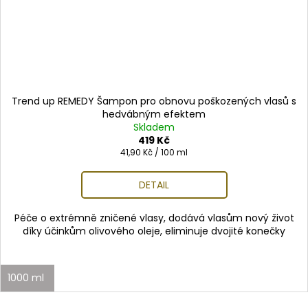
Trend up REMEDY Šampon pro obnovu poškozených vlasů s
hedvábným efektem
Skladem
419 Kč
Měrná
41,90 Kč / 100 ml
cena:
DETAIL
Péče o extrémně zničené vlasy, dodává vlasům nový život
díky účinkům olivového oleje, eliminuje dvojité konečky
1000 ml