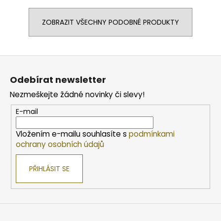
ZOBRAZIT VŠECHNY PODOBNÉ PRODUKTY
Z
á
Odebírat newsletter
p
Nezmeškejte žádné novinky či slevy!
a
t
E-mail
í
Vložením e-mailu souhlasíte s
podmínkami
ochrany osobních údajů
PŘIHLÁSIT SE