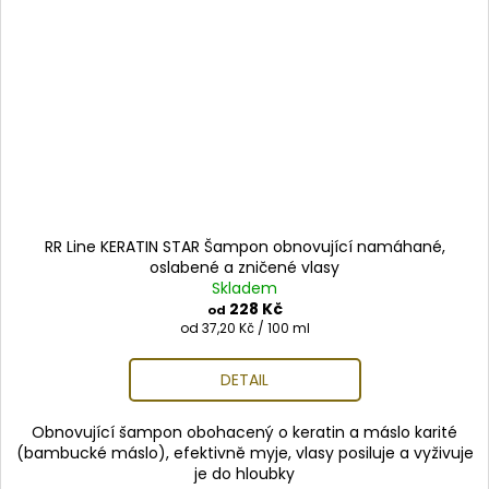
RR Line KERATIN STAR Šampon obnovující namáhané,
oslabené a zničené vlasy
Skladem
228 Kč
od
Měrná
od 37,20 Kč / 100 ml
cena:
DETAIL
Obnovující šampon obohacený o keratin a máslo karité
(bambucké máslo), efektivně myje, vlasy posiluje a vyživuje
je do hloubky