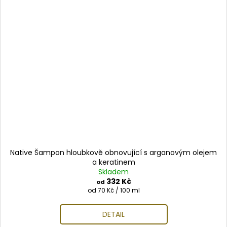
Native Šampon hloubkově obnovující s arganovým olejem
a keratinem
Skladem
332 Kč
od
Měrná
od 70 Kč / 100 ml
cena:
DETAIL