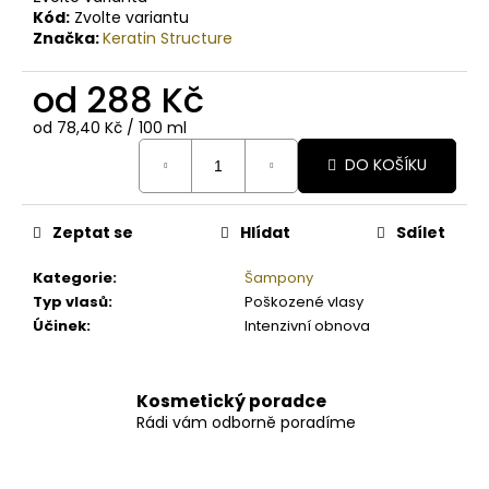
Kód:
Zvolte variantu
Značka:
Keratin Structure
od
288 Kč
Měrná
od 78,40 Kč / 100 ml
cena:
DO KOŠÍKU
Zeptat se
Hlídat
Sdílet
Kategorie
:
Šampony
Typ vlasů
:
Poškozené vlasy
Účinek
:
Intenzivní obnova
Kosmetický poradce
Rádi vám odborně poradíme