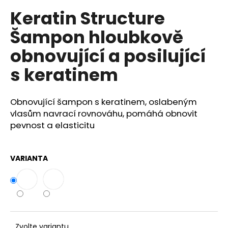
č
u
Keratin Structure
j
Šampon hloubkově
e
m
obnovující a posilující
e
s keratinem
COLORS
KERATIN
Obnovující šampon s keratinem, oslabeným
COMPLEX
vlasům navrací rovnováhu, pomáhá obnovit
BARVA
SET
pevnost a elasticitu
5.99
ČOKOLÁDA
129
VARIANTA
Kč
Původně:
165
Kč
Zvolte variantu