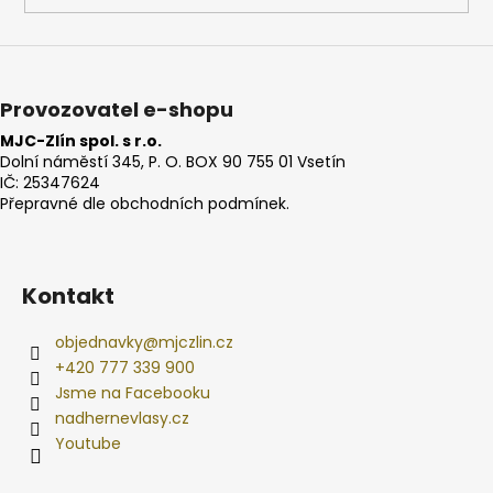
Provozovatel e-shopu
MJC-Zlín spol. s r.o.
Dolní náměstí 345, P. O. BOX 90 755 01 Vsetín
IČ: 25347624
Přepravné dle obchodních podmínek.
Kontakt
objednavky
@
mjczlin.cz
+420 777 339 900
Jsme na Facebooku
nadhernevlasy.cz
Youtube