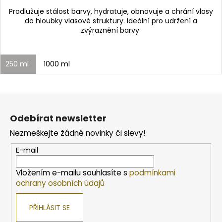
Prodlužuje stálost barvy, hydratuje, obnovuje a chrání vlasy
do hloubky vlasové struktury. Ideální pro udržení a
zvýraznění barvy
250 ml
1000 ml
Z
á
Odebírat newsletter
p
Nezmeškejte žádné novinky či slevy!
a
t
E-mail
í
Vložením e-mailu souhlasíte s
podmínkami
ochrany osobních údajů
PŘIHLÁSIT SE