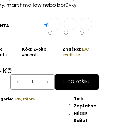
A PAPAYA ORGANICKÉ
dy, marshmallow nebo borůvky
É BAMBUCKÉ MÁSLO
ANTA
te
Kód:
Zvolte
Značka:
IDC
antu
variantu
Institute
4 Kč
ná
DO KOŠÍKU
:
Tisk
gorie
:
Rty, rtěnky
Zeptat se
Hlídat
Sdílet