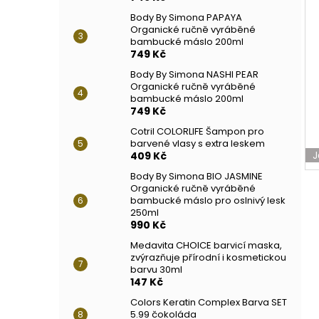
Body By Simona PAPAYA
Organické ručně vyráběné
bambucké máslo 200ml
749 Kč
Body By Simona NASHI PEAR
Organické ručně vyráběné
bambucké máslo 200ml
749 Kč
Cotril COLORLIFE Šampon pro
barvené vlasy s extra leskem
J
409 Kč
Body By Simona BIO JASMINE
Organické ručně vyráběné
bambucké máslo pro oslnivý lesk
250ml
990 Kč
Medavita CHOICE barvicí maska,
zvýrazňuje přírodní i kosmetickou
barvu 30ml
147 Kč
Colors Keratin Complex Barva SET
5.99 čokoláda