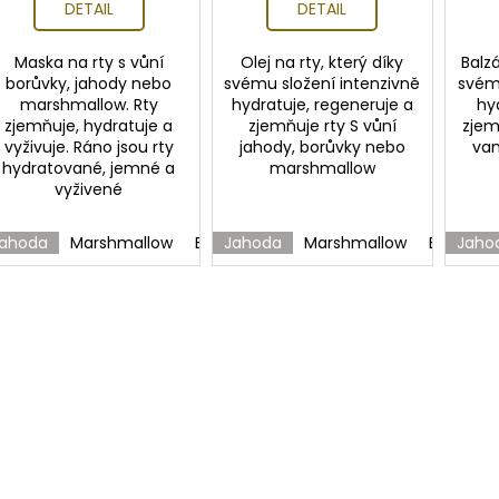
DETAIL
DETAIL
Maska na rty s vůní
Olej na rty, který díky
Balzá
borůvky, jahody nebo
svému složení intenzivně
svému
marshmallow. Rty
hydratuje, regeneruje a
hy
zjemňuje, hydratuje a
zjemňuje rty S vůní
zjem
vyživuje. Ráno jsou rty
jahody, borůvky nebo
van
hydratované, jemné a
marshmallow
vyživené
ahoda
Marshmallow
Borůvka
Jahoda
Marshmallow
Borůvka
Jaho