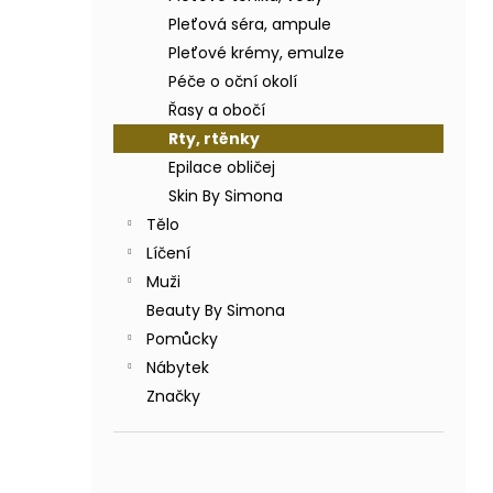
BODY BY SIMONA BANÁN ORGANICKÉ
a
RUČNĚ VYRÁBĚNÉ BAMBUCKÉ MÁSLO
Pleťová séra, ampule
n
200ML
Pleťové krémy, emulze
e
749 Kč
Péče o oční okolí
l
Řasy a obočí
Rty, rtěnky
Epilace obličej
Skin By Simona
Tělo
Líčení
Muži
Beauty By Simona
Pomůcky
Nábytek
Značky