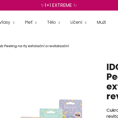
✨1+1 EXTREME ✨
Vlasy
Pleť
Tělo
Líčení
Muži
Co potřebujete najít?
 Peeling na rty exfoliační a revitalizační
HLEDAT
ID
Doporučujeme
Pe
ex
re
Cukro
revit