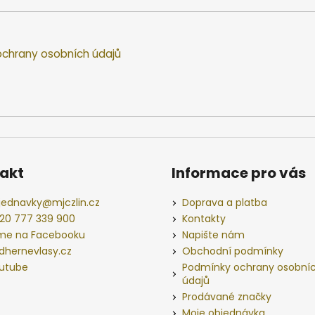
chrany osobních údajů
akt
Informace pro vás
jednavky
@
mjczlin.cz
Doprava a platba
20 777 339 900
Kontakty
me na Facebooku
Napište nám
dhernevlasy.cz
Obchodní podmínky
utube
Podmínky ochrany osobní
údajů
Prodávané značky
Moje objednávka