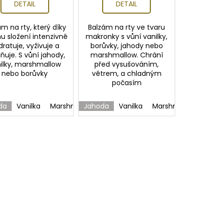
DETAIL
DETAIL
m na rty, který díky
Balzám na rty ve tvaru
 složení intenzivně
makronky s vůní vanilky,
dratuje, vyživuje a
borůvky, jahody nebo
ňuje. S vůní jahody,
marshmallow. Chrání
ilky, marshmallow
před vysušováním,
nebo borůvky
větrem, a chladným
počasím
da
Vanilka
Marshmallow
Jahoda
Borůvka
Vanilka
Marshmallow
Bo