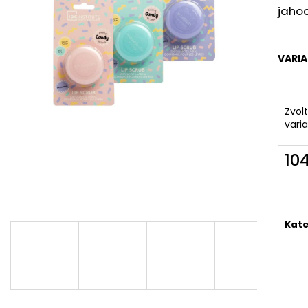
BODY BY SIMONA MELOUN ORGANICKÉ
BODY BY SIMON
jaho
RUČNĚ VYRÁBĚNÉ BAMBUCKÉ MÁSLO
RUČNĚ VYRÁBĚN
200ML
200ML
749 Kč
749 Kč
VARI
Zvol
vari
10
Měr
cena
Kate