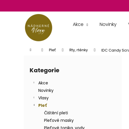
K
Přejít
na
o
obsah
Zpět
Zpět
š
do
do
í
Akce
Novinky
k
obchodu
obchodu
Domů
Pleť
Rty, rtěnky
IDC Candy Scrub
P
o
Kategorie
Přeskočit
s
kategorie
t
Akce
r
Novinky
a
Vlasy
n
Pleť
n
Čištění pleti
í
Pleťové masky
p
Pleťové tonika, vody