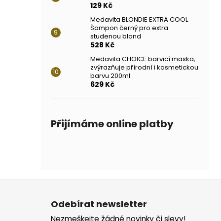
129 Kč
Medavita BLONDIE EXTRA COOL
Šampon černý pro extra
studenou blond
528 Kč
Medavita CHOICE barvicí maska,
zvýrazňuje přírodní i kosmetickou
barvu 200ml
629 Kč
Přijímáme online platby
Z
á
Odebírat newsletter
p
Nezmeškejte žádné novinky či slevy!