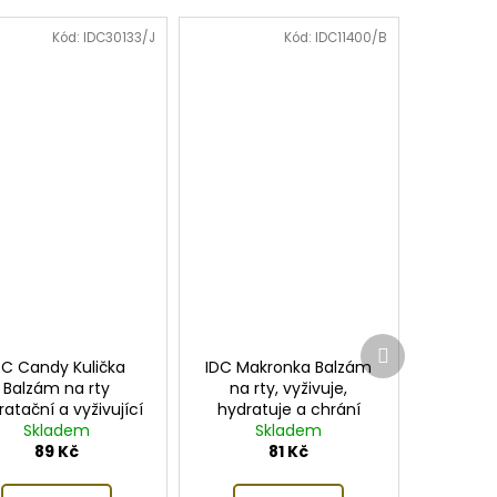
Kód:
IDC30133/J
Kód:
IDC11400/B
Další
produkt
DC Candy Kulička
IDC Makronka Balzám
Balzám na rty
na rty, vyživuje,
atační a vyživující
hydratuje a chrání
Skladem
Skladem
89 Kč
81 Kč