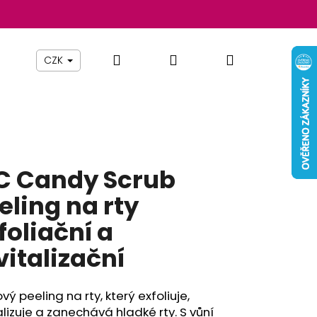
Hledat
Přihlášení
Nákupní
Beauty By Simona
Pomůcky
Nábytek
Z
CZK
košík
C Candy Scrub
eling na rty
foliační a
vitalizační
Následující
vý peeling na rty, který exfoliuje,
alizuje a zanechává hladké rty. S vůní