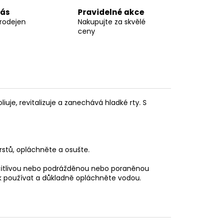
nás
Pravidelné akce
prodejen
Nakupujte za skvělé
ceny
liuje, revitalizuje a zanechává hladké rty. S
stů, opláchněte a osušte.
a citlivou nebo podrážděnou nebo poraněnou
ek používat a důkladně opláchněte vodou.