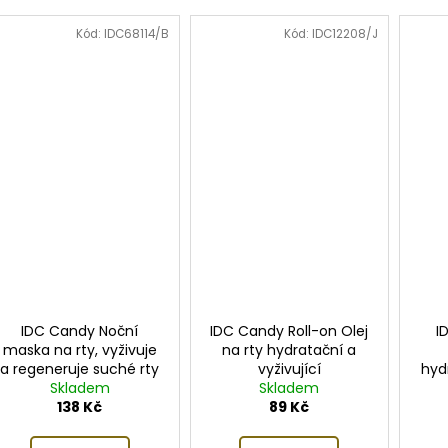
Kód:
IDC68114/B
Kód:
IDC12208/J
IDC Candy Noční
IDC Candy Roll-on Olej
I
maska na rty, vyživuje
na rty hydratační a
a regeneruje suché rty
vyživující
hydr
během spánku
Skladem
Skladem
138 Kč
89 Kč