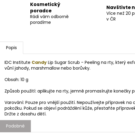
Kosmetický
Navštivte 
poradce
Více než 20 
Rádi vám odborně
v ČR
poradíme
Popis
IDC Institute
Candy
Lip Sugar Scrub - Peeling na rty, který exfo
vůní jahody, marshmallow nebo borůvky.
Obsah: 10 g
Způsob použití: aplikujte na rty, j
emně promasírujte konečky pr
Varování: Pouze pro vnější použití. Nepoužívejte přípravek n
pokožku. Pokud se objeví podráždění kůže, přestaňte příprav
Držte z dosahu dětí.
Podobné