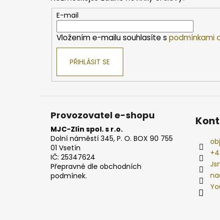
a
t
E-mail
í
Vložením e-mailu souhlasíte s
podmínkami o
PŘIHLÁSIT SE
Provozovatel e-shopu
Kont
MJC-Zlín spol. s r.o.
Dolní náměstí 345, P. O. BOX 90 755
ob
01 Vsetín
+4
IČ: 25347624
Js
Přepravné dle obchodních
na
podmínek.
Yo