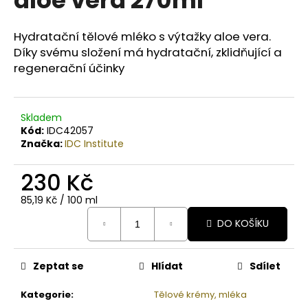
č
u
j
Hydratační tělové mléko s výtažky aloe vera.
e
Díky svému složení má hydratační, zklidňující a
m
regenerační účinky
e
COLORS
Skladem
KERATIN
Kód:
IDC42057
COMPLEX
Značka:
IDC Institute
BARVA
SET
230 Kč
5.99
ČOKOLÁDA
Měrná
85,19 Kč / 100 ml
129
cena:
Kč
DO KOŠÍKU
Původně:
165
Kč
Zeptat se
Hlídat
Sdílet
Kategorie
:
Tělové krémy, mléka