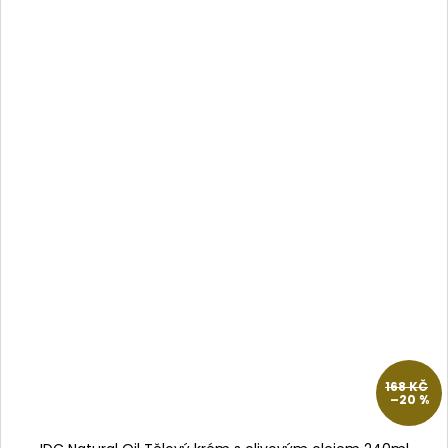
168 KČ
–20 %