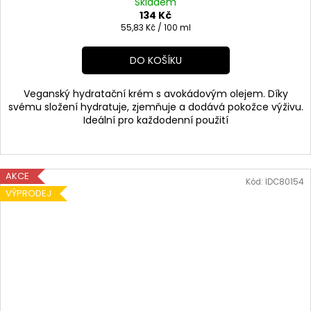
Skladem
134 Kč
Měrná
55,83 Kč / 100 ml
cena:
DO KOŠÍKU
Veganský hydratační krém s avokádovým olejem. Díky
svému složení hydratuje, zjemňuje a dodává pokožce výživu.
Ideální pro každodenní použití
AKCE
Kód:
IDC80154
VÝPRODEJ