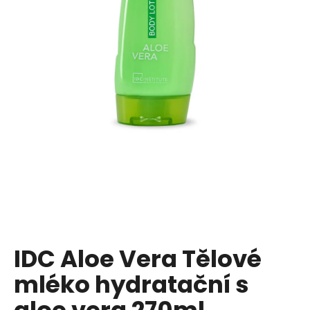
a
j
í
t
?
HLEDAT
D
o
p
IDC Aloe Vera Tělové
o
mléko hydratační s
r
u
aloe vera 270ml