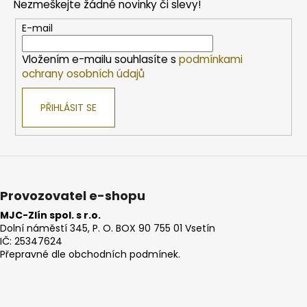
Nezmeškejte žádné novinky či slevy!
a
t
E-mail
í
Vložením e-mailu souhlasíte s
podmínkami
ochrany osobních údajů
PŘIHLÁSIT SE
Provozovatel e-shopu
MJC-Zlín spol. s r.o.
Dolní náměstí 345, P. O. BOX 90 755 01 Vsetín
IČ: 25347624
Přepravné dle obchodních podmínek.