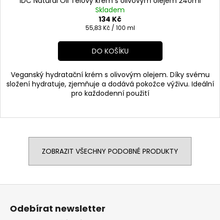
IDC Natural Oil Tělový krém s olivovým olejem 240ml
Skladem
134 Kč
Měrná
55,83 Kč / 100 ml
cena:
DO KOŠÍKU
Veganský hydratační krém s olivovým olejem. Díky svému
složení hydratuje, zjemňuje a dodává pokožce výživu. Ideální
pro každodenní použití
ZOBRAZIT VŠECHNY PODOBNÉ PRODUKTY
Z
á
Odebírat newsletter
p